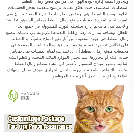
وتتجاوز أنظمة إدارة جودة الهواء في مرافق مصنع رمال القطط
المتطلبات التنظيمية، حيث تُطبّق تقنيات ترشيح متقدمة تحجز الجسيمات
الدقيقة وتمنع التلوث البيئي. وتضمن ممارسات الشراء المستدامة أن تفي
المواد الخام الموردة لعمليات مصنع رمال القطط بمعايير المسؤولية البيئية
والاجتماعية، ما يدعم إدارة سلسلة التوريد المسؤولة في جميع أنحاء
القطاع. وتساهم مبادرات رصد وتقليل البصمة الكربونية في عمليات مصنع
رمال القطط في جهود التخفيف من آثار تغير المناخ عالمياً، مع الحفاظ
على تكاليف تصنيع تنافسية. وتضمن مرافق معالجة المياه المدمجة في
مجمعات مصنع رمال القطط أن أي تصريف لمياه العمليات يفي بمعايير
حماية البيئة أو يتجاوزها، مما يحمي الموارد المائية المحلية والنُظم البيئية
المائية. وتطبق مبادئ التصميم الأخضر في إنشاء مصانع رمال القطط
لتحسين الإضاءة الطبيعية والتهوية والعزل الحراري، بهدف تقليل استهلاك
الطاقة وخلق بيئات عمل أكثر صحة للموظفين.