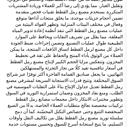
وتقليل الغبار، مما يؤدي إلى رضا أكبر للعملاء وزيادة المشتريات
المتكررة. يستخدم مصنع رمل القطط تقنيات فحص متقدمة
تضمن أحجام جزيئات موحدة، ما يخلق منتجات أداءها متوقع
وفعال في مختلف البيئات المنزلية. وتظهر الفوائد البيئية من
عمليات مصنع رمل القطط التي تنفذ أنظمة إعادة تدوير المياه
المغلقة، مما يقلل من تصريف النفايات ويحافظ على الموارد
الطبيعية طوال عمليات التصنيع. وتضمن إجراءات ضبط الجودة
داخل كل مصنع لرمل القطط اتساق الدُفعات المنتجة، ما يمكن
العملاء من الوثوق بأداء المنتج والحفاظ على ثقة في تخطيط
المخزون. وتنعكس مزايا الحجم الكبير لإنتاج مصنع رمل القطط
في أسعار تنافسية تفيد كلًا من تجار التجزئة والمستهلكين
النهائيين، ما يجعل صناديق القمامة الفاخرة أكثر توفرًا عبر شرائح
السوق المختلفة. وتتيح قدرات الاستجابة السريعة لمشرفي مصنع
رمل القطط تعديل جداول الإنتاج بناءً على التقلبات الموسمية في
الطلب، ومنع نفاد المخزون وضمان استمرارية التوريد في السوق.
وتطوير مختبرات الابتكار داخل مجمعات مصانع رمل القطط
تركيبات مخصصة تعالج متطلبات العملاء الخاصة، بدءًا من الصيغ
المنخفضة التتبع وحتى خصائص التكتل المحسّنة. كما أن دمج
سلسلة توريد مصنع رمل القطط يقلل من تكاليف النقل وأوقات
التسليم، ما يتيح استجابة أسرع للسوق وتحسين مستويات خدمة