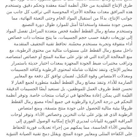
طرق الإنتاج التقليدية من خلال أنظمة أتمتة معقدة وتحكم دقيق. وتستخدم
هذه المرافق معدات معالجة الأجزاء المحوسبة التي تراقب كل جانب من
جوانب الإنتاج، بدءًا من استقبال المواد الخام وحتى التعبئة النهائية، مما
يضمن جودة متسقة واستخدامًا أمثل للموارد طوال دورة التصنيع.
وتستخدم مصانع رمال القطط أنظمة فحص متعددة المراحل تفصل المواد
إلى توزيعات دقيقة حسب حجم الجسيمات، ما ينتج منتجات ذات خصائص
أداء متفوقة وتجربة مستخدم محسّنة. تحافظ تقنية التجفيف المتقدمة
داخل مصنع رمال القطط على مستويات مثالية من محتوى الرطوبة، مع
منع المعالجة الزائدة التي قد تؤثر على سلامة المنتج أو خصائص امتصاصه.
وتراقب مختبرات ضبط الجودة المجهزة بمعدات اختبار حديثة باستمرار
معايير الإنتاج، وتنفذ تحليلات شاملة لمحتوى الرطوبة وكثافة الجسيمات
ومعدلات الامتصاص وقوة التكتل، لضمان توافق كل دفعة مع المعايير
الصارمة للأداء. وتنفذ مصانع رمال القطط أنظمة متطورة لجمع الغبار لا
تحسن فقط ظروف العمل للموظفين، بل تستعيد أيضًا الجسيمات الدقيقة
القيّمة التي يمكن إعادة معالجتها في تركيبات منتجات خاصة. وتوفر أنظمة
التحكم في درجة الحرارة والرطوبة في جميع أنحاء مصنع رمال القطط
ظروفًا بيئية مثالية للحصول على جودة منتج متسقة، ومنع امتصاص
الرطوبة الذي قد يؤثر على ثبات التخزين وخصائص الأداء. وتوفر لوحات
المراقبة الفورية للبيانات لمديري الإنتاج إمكانية الوصول الفوري إلى
مقاييس الأداء الحاسمة، مما يمكنهم من إجراء تعديلات فورية للحفاظ
على الكفاءة المثلى ومعايير جودة المنتج. ويقلل دمج تقنية الصيانة التنبؤية