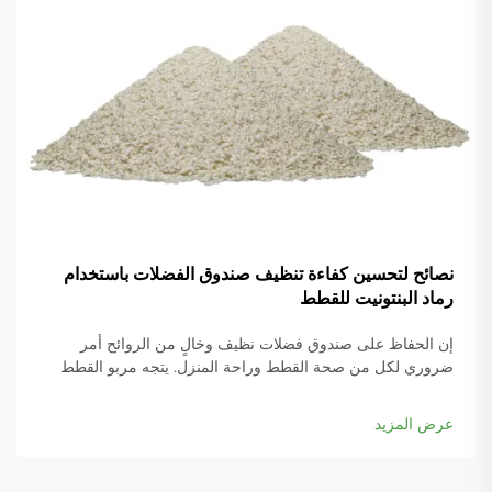
نصائح لتحسين كفاءة تنظيف صندوق الفضلات باستخدام
رماد البنتونيت للقطط
إن الحفاظ على صندوق فضلات نظيف وخالٍ من الروائح أمر
ضروري لكل من صحة القطط وراحة المنزل. يتجه مربو القطط
الحديثون بشكل متزايد إلى رماد البنتونيت للقطط لما يتمتع به من
خصائص تكتل متفوقة وسهولة في الصيانة. هذا المعدن الطبيعي...
عرض المزيد