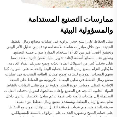
ممارسات التصنيع المستدامة
والمسؤولية البيئية
يمثل الحفاظ على البيئة حجر الزاوية في عمليات مصانع رمال القطط
الحديثة، من خلال مبادرات شاملة للاستدامة تهدف إلى تقليل الأثر البيئي
وتحقيق أقصى قدر من كفاءة استخدام الموارد طوال عملية التصنيع.
وتطبق هذه المصانع أنظمة لإعادة تدوير المياه ضمن دائرة مغلقة، مما
يقلل بشكل كبير من استهلاك المياه العذبة ويمنع تصريف المياه العادمة،
ما يُظهر التزام مصنع رمال القطط بحماية البيئة والحفاظ على الموارد. كما
تسهم المعدات الموفرة للطاقة ودمج مصادر الطاقة المتجددة في عمليات
مصنع رمال القطط في تقليل البصمة الكربونية مع الحفاظ على السعة
الإنتاجية المثلى ومعايير جودة المنتج. وتقوم برامج تقليل النفايات بالتقاط
المواد الجانبية الناتجة عن التصنيع وإعادة معالجتها، لتحويل تدفقات النفايات
المحتملة إلى منتجات ثانوية ذات قيمة تدعم مبادئ الاقتصاد الدائري داخل
نظم مصانع رمال القطط. ويستخدم مصنع رمال القطط مواد تغليف
صديقة للبيئة وتصاميم عبوات مُحسّنة لتقليل استهلاك المواد مع الحفاظ
على حماية المنتج ومظهره الجذاب على الرفوف بالنسبة للمستهلكين.