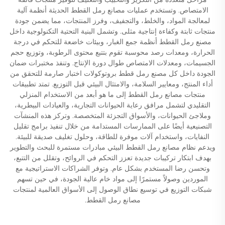
الامتصاص. وتستخدم عمليات مصانع رمل القطط الحديثة أنظمة آلية
لمعالجة المواد، والخلط، والتجفيف، وفرز المنتجات، مما يضمن جودة
منتجات ثابتة وكفاءة إنتاجية مثلى. وتشمل البنية التحتية التكنولوجية داخل
مصنع رمل القطط أنظمة جمع الغبار، وبيئات خاضعة للتحكم في درجة
الحرارة، ومعدات رصد محوسبة تقوم بتتبع محتوى الرطوبة، وتوزيع حجم
الجسيمات، ومعدلات الامتصاص طوال دورة الإنتاج. وتنفذ مختبرات ضمان
الجودة داخل كل مصنع رمل قطط بروتوكولات اختبار صارمة للتحقق من
أداء المنتج، ومعايير السلامة، والامتثال البيئي قبل التوزيع. تمتد تطبيقات
منتجات مصانع رمل القطط إلى ما هو أبعد من الاستخدام المنزلي
التقليدي لتشمل مرافق رعاية الحيوانات التجارية، والعيادات البيطرية،
وملاجئ الحيوانات، والأسواق التجزئة المتخصصة. وتركز هذه المنشآت
التصنيعية أيضًا على الممارسات المستدامة من خلال تنفيذ برامج تقليل
النفايات، واستخدام آلات موفرة للطاقة، وحلول تغليف صديقة للبيئة.
ويدعم نظام مصانع رمل القطط البيئي مبادرات مستمرة للبحث والتطوير
بهدف ابتكار تركيبات جديدة تعزز التحكم في الروائح، وتقلل من التتبع،
وتحسن رضا المستخدم بشكل عام. وتوفر الشراكات الاستراتيجية مع
الموردين وصولاً مستمرًا إلى مواد خام عالية الجودة، في حين تسهم
شبكات التوزيع في توسيع نطاق الوصول إلى الأسواق العالمية لمنتجات
مصانع رمل القطط.