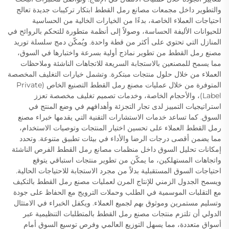
والتطوير داخل مجمعات مصانع رمل القطط ابتكار تركيبات جديدة تعالج
احتياجات العملاء الخاصة، بدءًا من الخيارات الخالية من الحساسية
للحيوانات الأليفة الحساسة، وصولاً إلى أنظمة متطورة للتحكم بالروائح في
المنازل التي تحتوي على أكثر من قطة واحدة. ويُمكّن دمج سلسلة توريد
مصنع رمل القطط من تطوير نماذج أولية بسرعة واختبارها في السوق،
مما يسمح للمصنعين بالاستجابة السريعة للاتجاهات الناشئة وملاحظات
العملاء من خلال حلول منتجات مبتكرة. وتشمل خيارات التغليف المخصصة
المتوفرة من خلال عمليات مصنع رمل القطط التصنيع الخاص (Private
Label)، والأحجام الخاصة، وخدمات تصميم تغليف مخصصة تعزز
استراتيجيات التمييز لدى تجار التجزئة وأهدافهم في وضع المنتج في
السوق. كما تساعد خدمات الاستشارات التقنية التي يقدمها خبراء مصنع
رمل القطط العملاء على تحسين اختيار المنتجات وتوصيات الاستخدام،
مما يضمن أقصى درجات الرضا والأداء في بيئات تطبيق متنوعة. وتحدد
إمكانات تحليل السوق داخل منظمات مصانع رمل القطط الفرص الناشئة
واتجاهات المستهلكين، ما يمكّن من تطوير منتجات استباقي يتوقع
احتياجات السوق المستقبلية بدلاً من مجرد الاستجابة للاحتياجات الحالية.
ويسمح الجدول الزمني للإنتاج المرن لعمليات مصنع رمل القطط بالتكيف
مع التقلبات الموسمية في الطلب وحملات الترويج مع الحفاظ على جودة
وتسليم مستمرين وموثوق بهم لجميع العملاء. ويكفل الخبراء في الامتثال
الدولي أن تلتزم منتجات مصنع رمل القطط بالمتطلبات التنظيمية عبر
أسواق متعددة، مما يسهل التوزيع العالمي وفرص توسيع السوق أمام