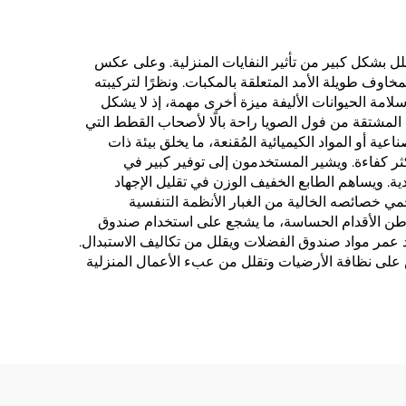
لشعور بالذنب ويقلل بشكل كبير من تأثير النفايات المنزلية. وعلى عكس
مخاوف طويلة الأمد المتعلقة بالمكبات. ونظرًا لتركيبته
 سلامة الحيوانات الأليفة ميزة أخرى مهمة، إذ لا يشكل
هضم المشتقة من فول الصويا راحة بالًا لأصحاب القطط التي
ة أو المواد الكيميائية المُقنعة، ما يخلق بيئة ذات
ة اليومية أسرع وأكثر كفاءة. ويشير المستخدمون إلى توفير كبير في
دية. ويساهم الطابع الخفيف الوزن في تقليل الإجهاد
مي خصائصه الخالية من الغبار الأنظمة التنفسية
 باطن الأقدام الحساسة، ما يشجع على استخدام صندوق
د عمر مواد صندوق الفضلات ويقلل من تكاليف الاستبدال.
 على نظافة الأرضيات وتقلل من عبء الأعمال المنزلية