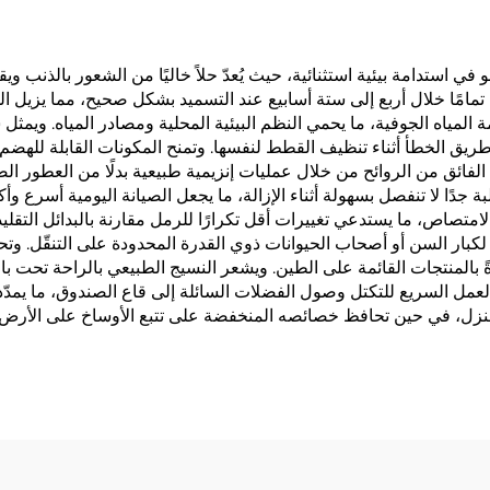
 ل_CAT LITTER القائم على التوفو في استدامة بيئية استثنائية، حيث يُعدّ حلاً خاليًا من ا
ل تمامًا خلال أربع إلى ستة أسابيع عند التسميد بشكل صحيح، مما يزيل ال
ة المياه الجوفية، ما يحمي النظم البيئية المحلية ومصادر المياه. ويمثل
لاعه عن طريق الخطأ أثناء تنظيف القطط لنفسها. وتمنح المكونات القابلة لل
ئق من الروائح من خلال عمليات إنزيمية طبيعية بدلًا من العطور الصناعي
كما يكوّن CAT LITTER التوفو كتلًا صلبة جدًا لا تنفصل بسهولة أثناء الإزالة، ما يجعل الصيان
لامتصاص، ما يستدعي تغييرات أقل تكرارًا للرمل مقارنة بالبدائل التقلي
كبار السن أو أصحاب الحيوانات ذوي القدرة المحدودة على التنقّل. وتح
ً بالمنتجات القائمة على الطين. ويشعر النسيج الطبيعي بالراحة تحت
عمل السريع للتكتل وصول الفضلات السائلة إلى قاع الصندوق، ما يمدّ
لمنزل، في حين تحافظ خصائصه المنخفضة على تتبع الأوساخ على الأرض