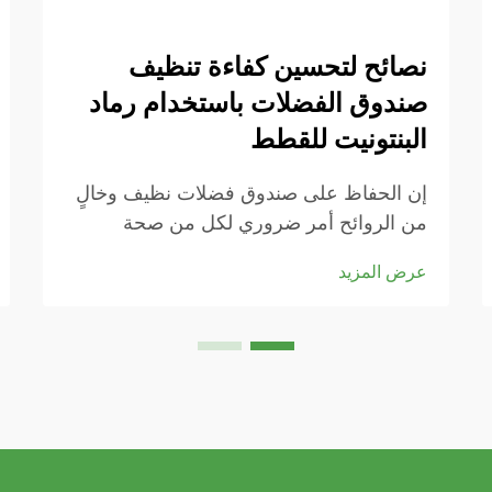
نصائح لتحسين كفاءة تنظيف
صندوق الفضلات باستخدام رماد
البنتونيت للقطط
إن الحفاظ على صندوق فضلات نظيف وخالٍ
من الروائح أمر ضروري لكل من صحة
القطط وراحة المنزل. يتجه مربو القطط
عرض المزيد
الحديثون بشكل متزايد إلى رماد البنتونيت
للقطط لما يتمتع به من خصائص تكتل متفوقة
وسهولة في الصيانة. هذا المعدن الطبيعي...