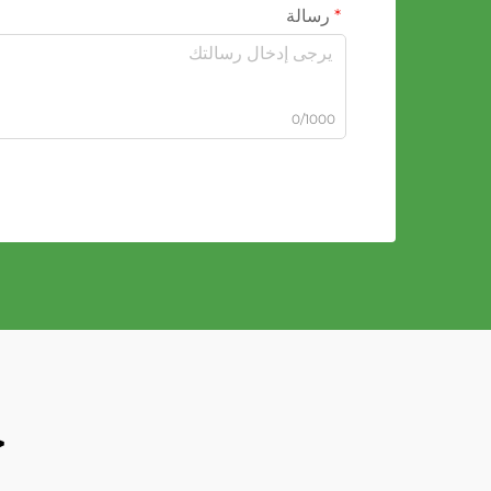
رسالة
0/1000
ح