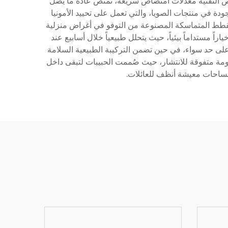
ئص التقنية معدلات امتصاص سريعة، تمتص عادةً ما يصل
وجودة في منتجات الصويا، والتي تعمل على تحييد الأمونيا
 القطط المتماسكة المصنوعة من التوفو في أغراض منزلية
اً مستداماً بيئياً، حيث يتحلل طبيعياً خلال أسابيع عند
 على حد سواء، في حين تضمن التركيبة الطبيعية السلامة
ومة متفوقة للانتشار، حيث صُممت الحبيبات لتبقى داخل
مساحات معيشة أنظف للعائلات.