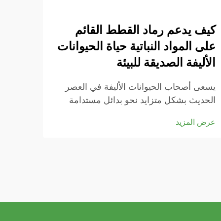
كيف يدعم رماد القطط القائم
تقلي
على المواد النباتية حياة الحيوانات
باست
الأليفة الصديقة للبيئة
إلى م
يسعى أصحاب الحيوانات الأليفة في العصر
أصبحت
الحديث بشكل متزايد نحو بدائل مستدامة
الروا
تتماشى مع قيمهم البيئية، مع الحفاظ في
لأصحا
عرض المزيد
عرض ا
الوقت نفسه على صحة وراحة قططهم
معيشي
المحبوبة. ويمثل صندوق فضلات القطط
التقل
المستند إلى النباتات تحولًا ثوريًا عن الفضلات
كافية 
التقليدية القائمة على الطين...
ضارة..