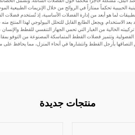
عند البلل، مشكلة حاجزاً محكماً حول الفضلات السائلة. وتشمل الخصا
نية الحبيبية تحكماً ممتازاً في الروائح من خلال الإنزيمات الطبيعية الم
لتطبيقات لما هو أبعد من إدارة الفضلات الأساسية، إذ تُستخدم فضلات
 الاستخدام. ويجعل الطابع القابل للتحلل البيولوجي لهذا المنتج منه خيار
تركيبته الخالية من الغبار التي تحمي الجهاز التنفسي للقطط والإنسان
 الفضولية. وتتميز فضلات القطط المتماسكة المصنوعة من التوفو بمقا
 التصاقها بأرجل القطط وانتشارها في أنحاء المنزل، مما يحافظ على 
منتجات جديدة