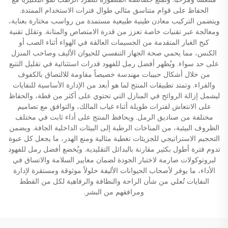
الحفاظ على قوام متناسق مثالي طوال فترات الاستخدام الممتدة.
ويتضمن التركيب معادن طينية طبيعية مستمدة من رواسب مختارة بعناية،
ومعالجة عبر تقنيات خاصة تعزز من قدرة الامتصاص والمتانة. وتقلل تقنية
كبح الغبار المتقدمة من الجسيمات العالقة في الهواء أثناء الصب أو
الكنس، مما يحمي صحة الجهاز التنفسي للحيوان الأليف وصاحب المنزل
على حد سواء. ويُظهر أفضل رمل للفهود قدرات استثنائية في تقليل التتبع
من خلال أشكال حبيبات مهندسة خصيصاً مقاومة للالتصاق بالكفوف
والفراء. وتمتد تطبيقات المنتج لما هو أبعد من الإدارة الأساسية للنفايات
ليشمل إزالة الروائح في المنازل التي تحتوي على أكثر من قطة، والحفاظ
على الانتعاش لفترات طويلة أثناء غياب المالك، والتوافق مع تصاميم
مختلفة من صناديق الرمل. ويحافظ المنتج على أداء ثابت في مختلف
الظروف البيئية، من المناخات الرطبة إلى البيئات الداخلية الجافة. ويضمن
التحجيم الاستراتيجي للجزيئات تغطية مثالية ومنع الهدر، ما يجعل كل عبوة
تدوم فترة أطول بكثير مقارنة بالبدائل التقليدية. ويُخضع أفضل رمل للفهود
لبروتوكولات صارمة لاختبار الجودة لضمان معايير السلامة والاتساق في
الأداء، ما يوفر لأصحاب الحيوانات الأليفة حلولاً موثوقة ومستقرة لإدارة
النفايات تُعلي من شأن الراحة والنظافة والرفاهية لكل من القطط
ومرافقهم من البشر.