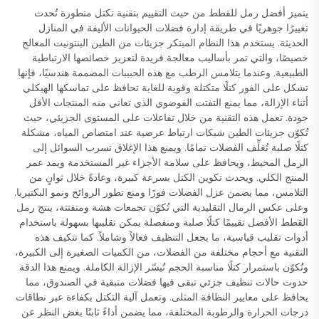
يتميز أفضل رمل للقطط من حيث التقييم بتقنية تكتل متطورة تُحدث
تغييرًا جوهريًا في طريقة إدارة فضلات الحيوانات الأليفة في المنازل
الحديثة. يستخدم هذا النظام المبتكر جزيئات من الطين البنتونيت المعالج
خصيصًا، والتي تمر بأساليب معالجة فريدة لتعزيز خصائصها الارتباطية
الطبيعية. وعندما يتلامس الرطب مع هذه الحبيبات المصممة هندسيًا، فإنها
تشكل على الفور كتلًا متكتلة وقوية للغاية تحافظ على تماسكها الهيكلي
أثناء الإزالة، مما يمنع التفتت الفوضوي الذي تعاني منه المنتجات الأقل
جودة. تعمل هذه التقنية من خلال تفاعلات على المستوى الجزيئي، حيث
تُكوّن جزيئات الطين شبكات ارتباط عرضية عند امتصاص المياه، مشكلة
كتلًا صلبة تُغلِّف الفضلات تمامًا. ويمنع هذا الإغلاق تسرب السوائل إلى
الرمل المحيط، ويحافظ على سلامة الأجزاء غير المستخدمة ويمد عمر
المنتج الكلي. ويحدث تكوين الكتل بسرعة كبيرة، وعادةً خلال ثوانٍ من
التلامس، مما يضمن عزل الفضلات فورًا ومنع تطور الروائح ونمو البكتيريا.
وعلى عكس الرمال التقليدية التي تُكوّن تجمعات هشة ومتفتتة، ينتج رمل
القطط الأفضل تقييمًا كتلًا صلبة ومنفصلة يمكن تقليبها بسهولة باستخدام
أدوات تقليب قياسية، ما يجعل التنظيف فعالاً وشاملاً. كما تتكيف هذه
التقنية مع أحجام مختلفة من الفضلات، من الكميات الصغيرة إلى الكبيرة،
وتُكوّن باستمرار كتلًا مناسبة الحجم تُيسّر الإزالة الكاملة. ويمنع هذا الدقة
حدوث حالات تنظيف جزئي تبقى فيها فضلات متبقية في الصندوق، مما
يحافظ على معايير النظافة المثلى. وتعمل آلية التكتل بكفاءة عبر نطاقات
درجات الحرارة والرطوبة المختلفة، مما يضمن أداءً ثابتًا بغض النظر عن