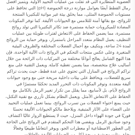
العضوية المتطايرة التي قد تفلت من عمليات التحييد الأولية. ويتميز أفضل
رمال القطط أيضًا بعوامل موازنة درجة الحموضة (pH) التي تحافظ على
مستويات الحموضة المثلى، مما يخلق بيئة غير مواتية للبكتيريا المنتجة
للروائح، مع بقائها آمنة للتلامس مع الحيوانات الأليفة. كما توفر المكونات
المضادة للميكروبات حماية مستمرة ضد تكاثر البكتيريا التي تولد روائح
مستمرة، مما يضمن الحفاظ على الانتعاش لفترات طويلة بين عمليات
التنظيف. يعمل النظام متعدد المراحل باستمرار، ويوفر حماية من الروائح
لمدة 24 ساعة، ويتكيف مع أحمال الفضلات المختلفة والظروف البيئية
المتغيرة. وعلى عكس منتجات التحكم في الروائح ذات الآلية الواحدة، فإن
هذا النهج الشامل يعالج أنواعًا مختلفة من المركبات ذات الرائحة من خلال
أساليب علاج متخصصة، مما يضمن تغطية كاملة. ويعمل التقنية على منع
تراكم الروائح في المنازل التي تحتوي على عدة قطط، حيث يحدث تراكم
سريع للفضلات، ويحافظ على بيئات داخلية مريحة حتى مع وجود حيوانات
أليفة متعددة. وتوفر المكونات ذات التحرر المديد تحكمًا مستمرًا في
الروائح لأيام، بل لأسابيع، مما يقلل من تكرار تغيير الرمل بالكامل مع
الحفاظ على الانتعاش الأمثل. ويعمل النظام بشكل تآزري مع تقنية التكتل،
حيث يمنع احتواء الفضلات من تسرب الروائح، بينما تعمل عمليات التحييد
على القضاء على الآثار المتبقية. ويلاحظ مالكو الحيوانات الأليفة تحسنًا
فوريًا في جودة الهواء داخل المنزل، حيث لا يستطيع الزوار غالبًا اكتشاف
وجود صناديق الرمل. ويقضي هذا التحكم المتقدم في الروائح على الحاجة
إلى العطور الاصطناعية أو معطرات الجو، ويوفر انتعاشًا طبيعيًا وفعالًا
يخلق بيئات معيشية مريحة لكل من الحيوانات الأليفة والعائلات.