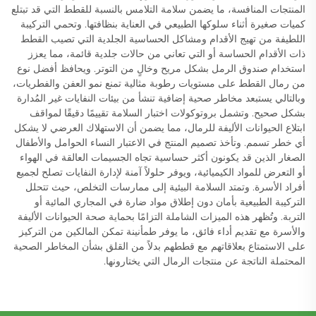
المنتجات المنافسة، ما يضمن سلامة التلامس بالنسبة للقطط التي قد تبتلع
كميات صغيرة أثناء سلوكها الطبيعي في العناية بنظافتها. وتحمي التركيبة
اللطيفة من تهيج الأقدام ومشاكل الحساسية الجلدية التي تصيب القطط
ذات الأقدام الحساسة أو التي تعاني من حالات جلدية قائمة، مما يعزز
استخدام صندوق الرمل بشكل مريح وخالٍ من التوتر. ويحافظ أفضل نوع
من رمال القطط على مستويات رطوبة مثالية تمنع نمو العفن والفطريات،
وبالتالي يستبعد مخاطر صحية إضافية تنشأ من بيئات النفايات غير المُدارة
بشكل صحيح. وتشمل بروتوكولات اختبار السلامة تقييمًا دقيقًا لمواقف
ابتلاع الحيوانات الأليفة للرمال، مما يضمن أن الاستهلاك العرضي لا يشكل
أي خطر تسمم. وتأخذ تصميم المنتج في الاعتبار النساء الحوامل والأطفال
الصغار الذين قد يكونون أكثر حساسية تجاه الجسيمات العالقة في الهواء
أو التعرض للمواد الكيميائية، ويوفر حلولاً آمنة لإدارة النفايات تصلح لجميع
أفراد الأسرة. وتمتد السلامة البيئية إلى ممارسات التخلص، حيث تتحلل
التركيبة الطبيعية بأمان دون إطلاق مواد ضارة في المجاري المائية أو
التربة. وتُظهر هذه الميزات الشاملة التزامًا بحماية صحة الحيوانات الأليفة
والأسرة مع تقديم أداء فائق، ما يوفر طمأنينة تمكن المالكين من التركيز
على الاستمتاع بعلاقاتهم مع قططهم بدلاً من القلق بشأن المخاطر الصحية
المحتملة الناتجة عن منتجات الرمال التي يختارونها.