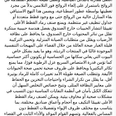
الروائح باستمرار على إلغاء الروائح فور التلامس بدلاً من مجرد
تغطيتها بواسطة عطور اصطناعية، ويضمن هذا النهج الاستباقي
بقاء المنازل خالية من الروائح حتى مع وجود قطط متعددة أو
جداول تنظيف غير منتظمة. ويمنع صنف رماد القطط الأعلى
تقييمًا انتشار الحبيبات خارج الصندوق بفضل هندسة حبيبية مبتكرة
تقلل من تناثر المحتويات خارج الصندوق، ما يحافظ على نظافة
الأرضيات ويقلل من متطلبات الصيانة المنزلية. وتحمي التركيبة
قليلة الغبار صحة العائلة من خلال القضاء على المهيجات التنفسية
الموجودة غالبًا في المنتجات الرديئة، وهو ما يفيد بشكل خاص
البيوت التي يعاني سكانها من الحساسية أو يكونون أكثر حساسية.
كما تؤمن قدرة الامتصاص السريع عزل الرطوبة فورًا، مما يمنع
تكاثر البكتيريا ويحافظ على ظروف صحية تحمي صحة الحيوانات
الأليفة. وتتطلب الصيغة طويلة الأمد تغييرات كاملة للرماد بوتيرة
أقل، ما يقلل من تكرار الشراء واحتياجات التخزين مع الحفاظ
على معايير النظافة المثلى. وتتيح خصائص التخلص السهل أن
تتفكك الكتل بأمان في أنظمة النفايات المناسبة دون التسبب في
مشكلات صحية أو مخاوف بيئية. ويمكن لصنف رماد القطط
الأعلى تقييمًا التكيف مع أحجام وأعماق صناديق مختلفة، بما
يتناسب مع مختلف ظروف الإيواء وتفضيلات القطط دون
المساس بالفعالية. وتسهم القوام الموحّد والأداء الثابت في القضاء