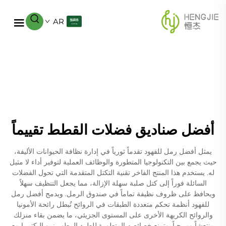
AR
أفضل صناديق فضلات القطط تقييماً
يمثل أفضل رمل للفهود تقدماً ثورياً في إدارة نظافة الحيوانات الأليفة،
حيث يجمع بين التكنولوجيا المتطورة والوظائف العملية لتوفير أداء لا مثيل
له. يستخدم هذا المنتج الفاخر تقنية التكتل المتقدمة التي تحول الفضلات
السائلة فوراً إلى كتل صلبة سهلة الإزالة، مما يجعل التنظيف سهلاً
ويحافظ على ظروف نظيفة تماماً في صندوق الرمل. ويدمج أفضل رمل
للفهود أنظمة تحكم متعددة الطبقات في الروائح تُبطل رائحة الأمونيا
والروائح الكريهة الأخرى على المستوى الجزيئي، ما يضمن بقاء منزلك
منتعشاً ومرحباً. وتمنع خصائصه المتطورة للطرد الرطب نمو البكتيريا مع