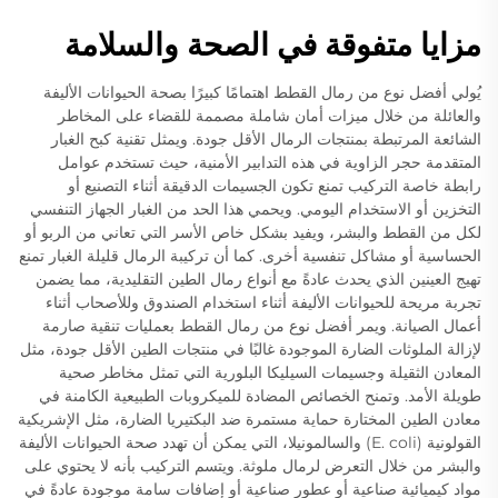
مزايا متفوقة في الصحة والسلامة
يُولي أفضل نوع من رمال القطط اهتمامًا كبيرًا بصحة الحيوانات الأليفة
والعائلة من خلال ميزات أمان شاملة مصممة للقضاء على المخاطر
الشائعة المرتبطة بمنتجات الرمال الأقل جودة. ويمثل تقنية كبح الغبار
المتقدمة حجر الزاوية في هذه التدابير الأمنية، حيث تستخدم عوامل
رابطة خاصة التركيب تمنع تكون الجسيمات الدقيقة أثناء التصنيع أو
التخزين أو الاستخدام اليومي. ويحمي هذا الحد من الغبار الجهاز التنفسي
لكل من القطط والبشر، ويفيد بشكل خاص الأسر التي تعاني من الربو أو
الحساسية أو مشاكل تنفسية أخرى. كما أن تركيبة الرمال قليلة الغبار تمنع
تهيج العينين الذي يحدث عادةً مع أنواع رمال الطين التقليدية، مما يضمن
تجربة مريحة للحيوانات الأليفة أثناء استخدام الصندوق وللأصحاب أثناء
أعمال الصيانة. ويمر أفضل نوع من رمال القطط بعمليات تنقية صارمة
لإزالة الملوثات الضارة الموجودة غالبًا في منتجات الطين الأقل جودة، مثل
المعادن الثقيلة وجسيمات السيليكا البلورية التي تمثل مخاطر صحية
طويلة الأمد. وتمنح الخصائص المضادة للميكروبات الطبيعية الكامنة في
معادن الطين المختارة حماية مستمرة ضد البكتيريا الضارة، مثل الإشريكية
القولونية (E. coli) والسالمونيلا، التي يمكن أن تهدد صحة الحيوانات الأليفة
والبشر من خلال التعرض لرمال ملوثة. ويتسم التركيب بأنه لا يحتوي على
مواد كيميائية صناعية أو عطور صناعية أو إضافات سامة موجودة عادةً في