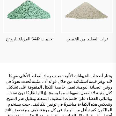
تراب القطط من الخبيص
حبيبات SAP المزيلة للروائح
يختار أصحاب الحيوانات الأليفة صنف رماد القطط الأعلى تقييمًا
لأنه يوفر قيمة استثنائية من خلال فوائد أداء مثبتة تُحدث تحولًا في
روتين الصيانة اليومية. تعمل خاصية التكتل المتفوقة على تشكيل
كتل متينة لا تنفصل بسهولة، مما يسمح بإزالتها نظيفًا دون تفتت،
وبالتالي القضاء على جلسات التنظيف المتعبة وتقليل هدر المنتج.
وتنعكس هذه الكفاءة مباشرةً في توفير التكاليف، حيث يستخدم
المالكون كمية أقل من الرماد في كل مرة تنظيف مع تحقيق نتائج
أفضل مقارنة بالبدائل القياسية. وتعمل صيغة التحكم المتقدمة في