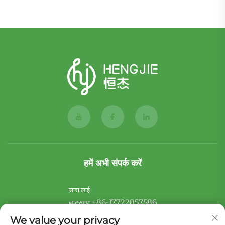
हमें अभी संपर्क करें
सारा लाई
+86-17722857586
व्हाट्सएप:
[email protected]
ई-मेल:
We value your privacy