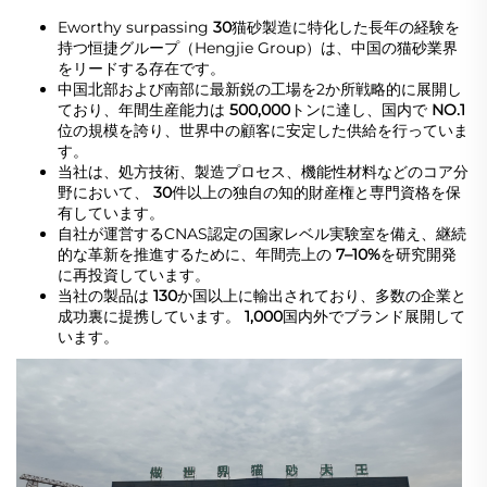
Eworthy surpassing
30
猫砂製造に特化した長年の経験を
持つ恒捷グループ（Hengjie Group）は、中国の猫砂業界
をリードする存在です。
中国北部および南部に最新鋭の工場を2か所戦略的に展開し
ており、年間生産能力は 
500,000
トンに達し、国内で 
NO.1 
位の規模を誇り、世界中の顧客に安定した供給を行っていま
す。 
当社は、処方技術、製造プロセス、機能性材料などのコア分
野において、 
30
件以上の独自の知的財産権と専門資格を保
有しています。 
自社が運営するCNAS認定の国家レベル実験室を備え、継続
的な革新を推進するために、年間売上の 
7–10%
を研究開発
に再投資しています。 
当社の製品は 
130
か国以上に輸出されており、多数の企業と
成功裏に提携しています。 
1,000
国内外でブランド展開して
います。 