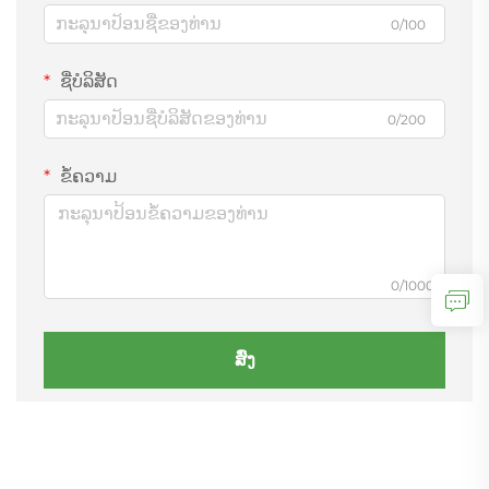
0/100
ຊື່ບໍລິສັດ
0/200
ຂໍ້ຄວາມ
0/1000
ສົ່ງ