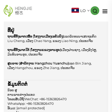
LO
ທີ່ຢູ່
ຖານທີ່ຕັ້ງພາກເໜືອ (ໂຮງງານເມືອງເລຍ້ວນິງ)
ເຂດພັດທະນາເສດຖະກິດ
Liu Cheng, ເມືອງ Chao Yang, ແຂວງ Liao Ning, ປະເທດຈີນ
ຖານທີ່ຕັ້ງພາກໃຕ້ (ໂຮງງານແຂວງອານຮູຍ)
ເມືອງຟານຊາງ, ເມືອງອົງໄຫຼ,
ມົນທົນອານຮຸຍ, ປະເທດຈີນ
ສູນຂາຍ (ສຳນັກງານ Hangzhou Yuanchu)
ເຂດ Bin Jiang,
ເມືອງ Hangzhou, ແຂວງ Zhe Jiang, ປະເທດຈີນ
ຂໍ້ມູນຕິດຕໍ່
ນ້ອຍ ສູ
ການຂາຍຕ່າງປະເທດ
ໂທລະສັບມືຖື/WeChat:
+86-15363826470
WhatsApp:
+86-15363826470
ອີເມວ:
[email protected]