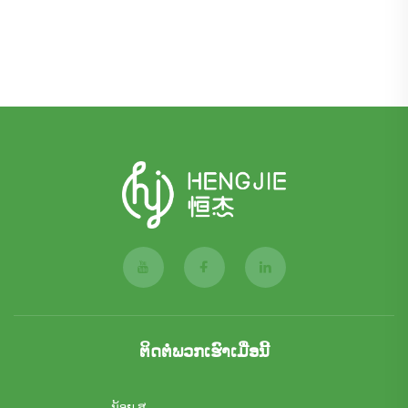
ຕິດຕໍ່ພວກເຮົາເມື່ອນີ້
ນ້ອຍ ສູ