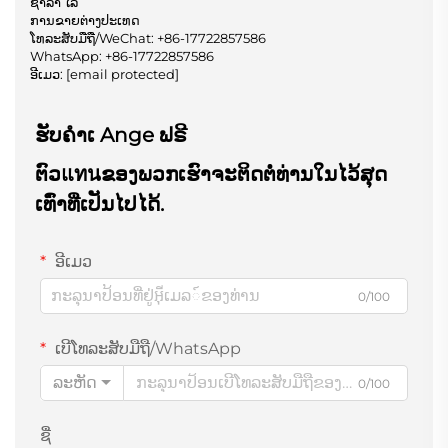
ຊາລາ ໄລ່
ການຂາຍຕ່າງປະເທດ
ໂທລະສັບມືຖື/WeChat:
+86-17722857586
WhatsApp:
+86-17722857586
ອີເມວ:
[email protected]
ຮັບຄຳເ Ange ຟຣີ
ຕົວแทนຂອງພວກເຮົາຈະຕິດຕໍ່ທ່ານໃນໄວ້ສຸດ
ເທົ່າທີ່ເປັນໄປໄດ້.
ອີເມວ
0/100
ເບີໂທລະສັບມືຖື/WhatsApp
ລະຫັດ
0/100
ຊື່