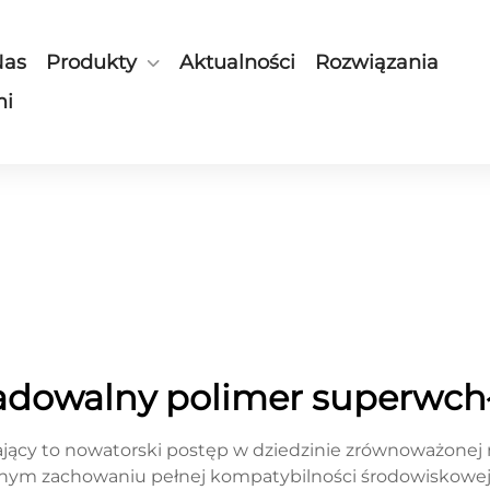
Nas
Produkty
Aktualności
Rozwiązania
mi
adowalny polimer superwchł
ący to nowatorski postęp w dziedzinie zrównoważonej n
nym zachowaniu pełnej kompatybilności środowiskowej.