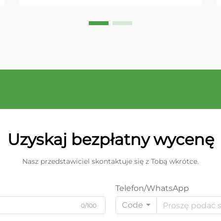
dbając o zdrowie i komfort swoich
ukochanych kotów. Roślinny
wypełniacz dla kotów to
przełomowy krok od tradycyjnych
wypełniaczy opartych na glinie...
Uzyskaj bezpłatny wycenę
Nasz przedstawiciel skontaktuje się z Tobą wkrótce.
Telefon/WhatsApp
Code
0/100