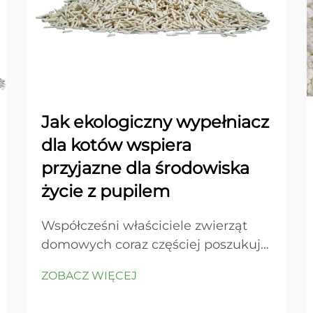
Jak ekologiczny wypełniacz
dla kotów wspiera
przyjazne dla środowiska
życie z pupilem
Współcześni właściciele zwierząt
domowych coraz częściej poszukują
trwałych alternatyw
ZOBACZ WIĘCEJ
odpowiadających ich wartościom
środowiskowym, jednocześnie