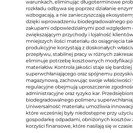
warunkach, eliminując długoterminowe probl
rozkładu odbywa się poprzez działanie enzymó
wzbogacają, a nie zanieczyszczają ekosystem
dzięki wprowadzeniu biodegradowalnego poli
zakupami odpowiedzialnymi pod względem e
zwiększającym przychody i lojalność klientó
mniejszych ilości materiału do osiągnięcia 
produkcyjne korzystają z doskonałych właśc
przepływu, stabilnej pracy w różnych zakre
eliminuje potrzebę kosztownych modyfikacji 
materiałów. Kontrola jakości staje się bardz
superwchłaniającego oraz spójnemu pozyskiwa
magazynową, zachowując swoje właściwości wc
regulacyjne obejmują uproszczenie zgodnośc
administracyjne oraz ryzyko kar. Przedsięb
biodegradowalnego polimeru superwchłaniaj
Uniwersalność materiału umożliwia innowac
które wcześniej były niedostępne przy użyci
gospodarkę odpadami, obniżonych kosztów zg
korzyści finansowe, które nasilają się w czasie