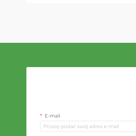
materiału podsadzki, który poradzi
sobie ze zwiększonym
użytkowaniem, jednocześnie
zapewniając super...
E-mail