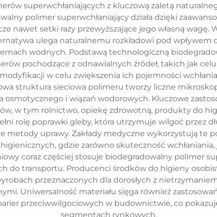
imerów superwchłaniających z kluczową zaletą naturalne
alny polimer superwchłaniający działa dzięki zaawanso
cze nawet setki razy przewyższające jego własną wagę
ternatywa ulega naturalnemu rozkładowi pod wpływem d
ystemach wodnych. Podstawą technologiczną biodegrad
ów pochodzące z odnawialnych źródeł, takich jak celuloz
dyfikacji w celu zwiększenia ich pojemności wchłania
a struktura sieciowa polimeru tworzy liczne mikroskopi
ia osmotycznego i wiązań wodorowych. Kluczowe zasto
ów, w tym rolnictwo, opiekę zdrowotną, produkty do hig
łni rolę poprawki gleby, która utrzymuje wilgoć przez d
e metody uprawy. Zakłady medyczne wykorzystują te p
igienicznych, gdzie zarówno skuteczność wchłaniania, 
owy coraz częściej stosuje biodegradowalny polimer su
ch do transportu. Producenci środków do higieny osobist
 wyrobach przeznaczonych dla dorosłych z nietrzyman
znymi. Uniwersalność materiału sięga również zastoso
barier przeciwwilgociowych w budownictwie, co pokazuj
segmentach rynkowych.