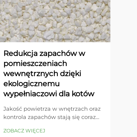
Redukcja zapachów w
Po
pomieszczeniach
fu
wewnętrznych dzięki
dla
ekologicznemu
za
wypełniaczowi dla kotów
Wsp
ros
Jakość powietrza w wnętrzach oraz
mate
kontrola zapachów stają się coraz
ZOB
eks
ważniejszymi kwestiami dla
ZOBACZ WIĘCEJ
jed
właścicieli zwierząt domowych,