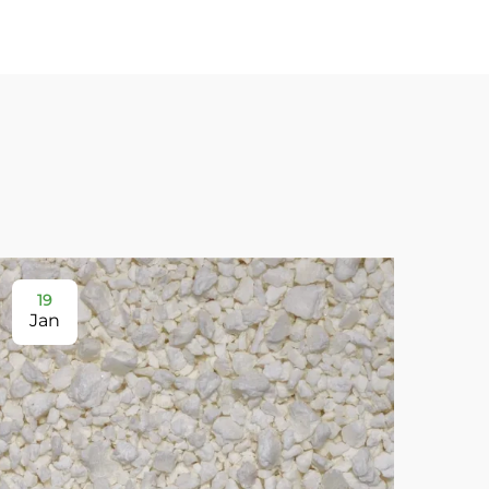
19
2
Jan
Ja