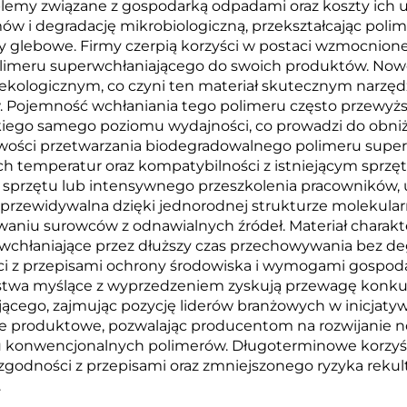
emy związane z gospodarką odpadami oraz koszty ich un
w i degradację mikrobiologiczną, przekształcając polim
y glebowe. Firmy czerpią korzyści w postaci wzmocnione
meru superwchłaniającego do swoich produktów. Nowocz
kologicznym, co czyni ten materiał skutecznym narzę
w. Pojemność wchłaniania tego polimeru często przewyż
takiego samego poziomu wydajności, co prowadzi do obni
iwości przetwarzania biodegradowalnego polimeru super
sach temperatur oraz kompatybilności z istniejącym spr
sprzętu lub intensywnego przeszkolenia pracowników, uł
iej przewidywalna dzięki jednorodnej strukturze moleku
niu surowców z odnawialnych źródeł. Materiał charakte
hłaniające przez dłuższy czas przechowywania bez degra
i z przepisami ochrony środowiska i wymogami gospoda
iorstwa myślące z wyprzedzeniem zyskują przewagę kon
ącego, zajmując pozycję liderów branżowych w inicjat
je produktowe, pozwalając producentom na rozwijanie
u konwencjonalnych polimerów. Długoterminowe korzyści
odności z przepisami oraz zmniejszonego ryzyka rekult
.