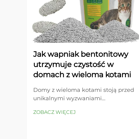
Jak wapniak bentonitowy
utrzymuje czystość w
domach z wieloma kotami
Domy z wieloma kotami stoją przed
unikalnymi wyzwaniami
związanymi z utrzymaniem czystych
ZOBACZ WIĘCEJ
kuwet i kontrolowaniem zapachów
w całym mieszkaniu. Kluczem do
sukcesu jest wybór odpowiedniego