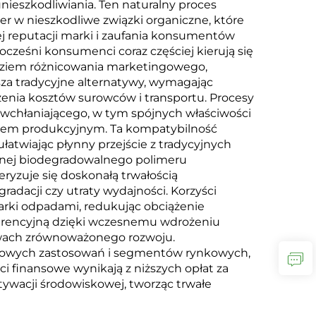
ieszkodliwiania. Ten naturalny proces
er w nieszkodliwe związki organiczne, które
j reputacji marki i zaufania konsumentów
eśni konsumenci coraz częściej kierują się
dziem różnicowania marketingowego,
sza tradycyjne alternatywy, wymagając
żenia kosztów surowców i transportu. Procesy
wchłaniającego, w tym spójnych właściwości
zętem produkcyjnym. Ta kompatybilność
atwiając płynny przejście z tradycyjnych
larnej biodegradowalnego polimeru
ryzuje się doskonałą trwałością
dacji czy utraty wydajności. Korzyści
rki odpadami, redukując obciążenie
kurencyjną dzięki wczesnemu wdrożeniu
ywach zrównoważonego rozwoju.
 nowych zastosowań i segmentów rynkowych,
 finansowe wynikają z niższych opłat za
ywacji środowiskowej, tworząc trwałe