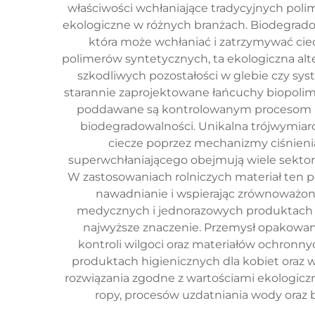
właściwości wchłaniające tradycyjnych pol
ekologiczne w różnych branżach. Biodegradow
która może wchłaniać i zatrzymywać cie
polimerów syntetycznych, ta ekologiczna al
szkodliwych pozostałości w glebie czy s
starannie zaprojektowane łańcuchy biopolimer
poddawane są kontrolowanym procesom mo
biodegradowalności. Unikalna trójwymiarow
ciecze poprzez mechanizmy ciśnien
superwchłaniającego obejmują wiele sektor
W zastosowaniach rolniczych materiał ten pe
nawadnianie i wspierając zrównoważon
medycznych i jednorazowych produktach h
najwyższe znaczenie. Przemysł opakowani
kontroli wilgoci oraz materiałów ochronny
produktach higienicznych dla kobiet oraz
rozwiązania zgodne z wartościami ekologic
ropy, procesów uzdatniania wody oraz 