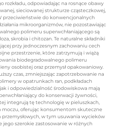
go rozkładu, odpowiadając na rosnące obawy
wanej, sieciowanej strukturze cząsteczkowej,
. W przeciwieństwie do konwencjonalnych
ziałania mikroorganizmów, nie pozostawiając
owalnego polimeru superwchłaniającego są
a, skrobia i chitozan. Te naturalne składniki
jącej przy jednoczesnym zachowaniu cech
jne przestrzenie, które zatrzymują i wiążą
sowania biodegradowalnego polimeru
ieny osobistej oraz przemysł opakowaniowy.
łuższy czas, zmniejszając zapotrzebowanie na
olimery w opatrunkach ran, podkładach
jak i odpowiedzialność środowiskowa mają
perwchłaniający do konserwacji żywności,
ej integrują tę technologię w pieluszkach,
iem moczu, oferując konsumentom skuteczne
wań przemysłowych, w tym usuwania wycieków
e jego szerokie zastosowanie w różnych