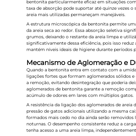
bentonita particularmente eficaz em situações com
taxa de absorção pode suportar até quinze vezes o s
areia mais utilizadas permaneçam manejáveis.
A estrutura microscópica da bentonita permite um
da areia seca ao redor. Essa absorção seletiva sig
grumos, deixando o restante da areia limpa e utiliz
significativamente dessa eficiência, pois isso reduz
mantém níveis ideais de higiene durante períodos 
Mecanismo de Aglomeração e Du
Quando a bentonita entra em contato com a umidad
ligações fortes que formam aglomerados sólidos 
a remoção, evitando desintegração que poderia deixa
aglomerados de bentonita garante a remoção comple
acúmulo de odores em lares com múltiplos gatos.
A resistência da ligação dos aglomerados de arei
pressão de gatos adicionais utilizando a mesma cai
formados mais cedo no dia ainda serão removidos l
noturnas. O desempenho consistente reduz a carga 
tenha acesso a uma areia limpa, independentemente