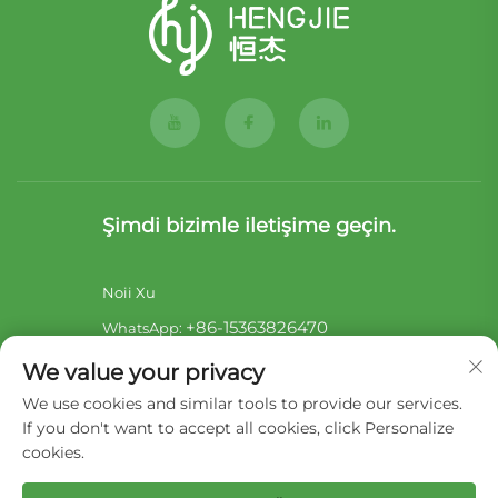
Şimdi bizimle iletişime geçin.
Noii Xu
+86-15363826470
WhatsApp:
[email protected]
E-Posta:
We value your privacy
Sara Lai
We use cookies and similar tools to provide our services.
If you don't want to accept all cookies, click Personalize
+86-17722857586
WhatsApp:
cookies.
[email protected]
E-Posta: