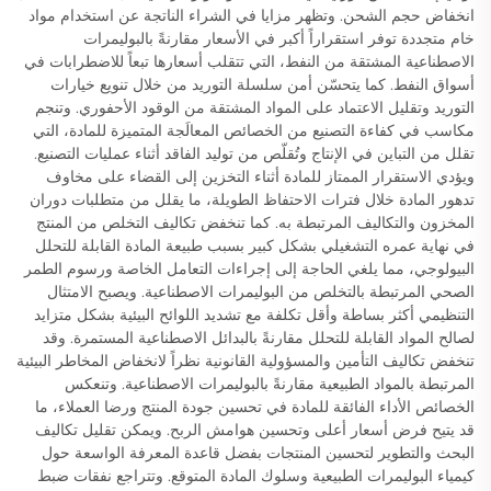
انخفاض حجم الشحن. وتظهر مزايا في الشراء الناتجة عن استخدام مواد
خام متجددة توفر استقراراً أكبر في الأسعار مقارنةً بالبوليمرات
الاصطناعية المشتقة من النفط، التي تتقلب أسعارها تبعاً للاضطرابات في
أسواق النفط. كما يتحسّن أمن سلسلة التوريد من خلال تنويع خيارات
التوريد وتقليل الاعتماد على المواد المشتقة من الوقود الأحفوري. وتنجم
مكاسب في كفاءة التصنيع من الخصائص المعالَجة المتميزة للمادة، التي
تقلل من التباين في الإنتاج وتُقلّص من توليد الفاقد أثناء عمليات التصنيع.
ويؤدي الاستقرار الممتاز للمادة أثناء التخزين إلى القضاء على مخاوف
تدهور المادة خلال فترات الاحتفاظ الطويلة، ما يقلل من متطلبات دوران
المخزون والتكاليف المرتبطة به. كما تنخفض تكاليف التخلص من المنتج
في نهاية عمره التشغيلي بشكل كبير بسبب طبيعة المادة القابلة للتحلل
البيولوجي، مما يلغي الحاجة إلى إجراءات التعامل الخاصة ورسوم الطمر
الصحي المرتبطة بالتخلص من البوليمرات الاصطناعية. ويصبح الامتثال
التنظيمي أكثر بساطة وأقل تكلفة مع تشديد اللوائح البيئية بشكل متزايد
لصالح المواد القابلة للتحلل مقارنةً بالبدائل الاصطناعية المستمرة. وقد
تنخفض تكاليف التأمين والمسؤولية القانونية نظراً لانخفاض المخاطر البيئية
المرتبطة بالمواد الطبيعية مقارنةً بالبوليمرات الاصطناعية. وتنعكس
الخصائص الأداء الفائقة للمادة في تحسين جودة المنتج ورضا العملاء، ما
قد يتيح فرض أسعار أعلى وتحسين هوامش الربح. ويمكن تقليل تكاليف
البحث والتطوير لتحسين المنتجات بفضل قاعدة المعرفة الواسعة حول
كيمياء البوليمرات الطبيعية وسلوك المادة المتوقع. وتتراجع نفقات ضبط