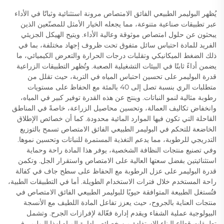
يُظهر البوليمر الطبيعي الفائق الامتصاص مرونة استثنائية وثباتًا في الأداء
عبر تطبيقات صناعية متنوعة، مما يجعله الخيار الأمثل للمصنّعين الذين
يبحثون عن حلول امتصاص موثوقة وعالية الأداء. ويتيح الهيكل الجزيئي
الفريد للمادة احتباس سائل متفوق تحت ظروف إجهاد مختلفة، بما في
ذلك الضغط الميكانيكي وتقلبات درجات الحرارة والتعرض الكيميائي، ما
يضمن أداءً ثابتًا في البيئات التشغيلية الصعبة. وتُظهر التطبيقات الزراعية
قدرة البوليمر على تحسين احتباس المياه في التربة، حيث تقلل من
متطلبات الري بنسبة تصل إلى 40 بالمئة مع الحفاظ على مستويات
رطوبة مثالية لنمو النباتات. وينتج عن هذه القدرة توفير كبير في المياه،
وانخفاض تكاليف العمالة، وتحسين محاصيل الزراعة، خاصةً في المناطق
القاحلة التي تكون فيها الموارد المائية محدودة. كما أن خصائص الإطلاق
الخاضعة للتحكم في البوليمر الطبيعي الفائق الامتصاص تسمح بالتوزيع
التدريجي للرطوبة، مما يدعم التغذية المستمرة للنباتات وتحسين نموها.
وفي تصنيع منتجات النظافة الشخصية، يوفر هذا المادة راحة وحماية
استثنائيتين بفضل سعتها العالية على الامتصاص واستقرار الجل. وتكمن
قدرة البوليمر على عزل الرطوبة مع الحفاظ على سطح جاف في كفالة
راحة المستخدم خلال فترات الاستخدام الطويلة. أما في التطبيقات الطبية،
فتُستغل الطبيعة المتوافقة حيويًا للبوليمر الطبيعي الفائق الامتصاص في
منتجات العناية بالجروح، حيث يعزز تفاعل المادة اللطيف مع الأنسجة
البيولوجية عملية الشفاء ويقدم إدارة فعّالة لإفرازات الجرح. وتشمل
تطبيقات قطاع البناء الاستفادة من خصائص إدارة المياه لهذا البوليمر في