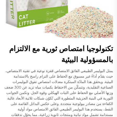
تكنولوجيا امتصاص ثورية مع الالتزام
بالمسؤولية البيئية
يمثل البوليمر الطبيعي الفائق الامتصاص قفزة نوعية في تقنية الامتصاص،
حيث يقدّم أداءً غير مسبوق مع الحفاظ على التزام راسخ بالاستدامة
البيئية. ويحقق هذا المادّة المبتكرة معدلات امتصاص تفوق البوليمرات
الصناعية التقليدية، وتتمكّن من الاحتفاظ بكميات مياه تزيد عن 300 ضعف
وزنها الأصلي مع الحفاظ على الثبات الهيكلي وقوة الجل. وتكمن الجوانب
الثورية في البنية الجزيئية المتطورة التي تُكوّن شبكات ثلاثية الأبعاد عالية
الكفاءة من مصادر بيولوجية متجددة. وعلى عكس البدائل القائمة على
النفط، يستخدم هذا البوليمر الطبيعي الفائق الامتصاص مواد أولية
مستدامة تشمل مواد نباتية ومنتجات ثانوية زراعية، مما يحوّل تدفقات