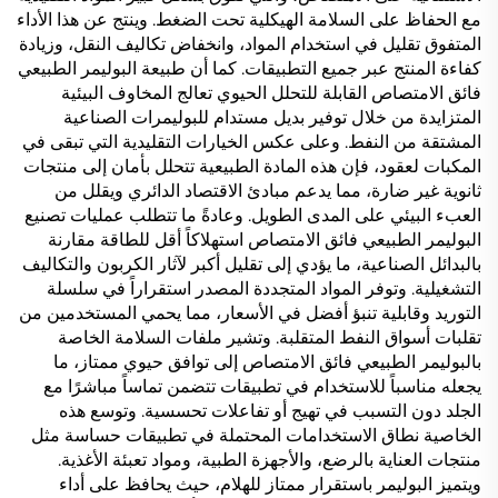
مع الحفاظ على السلامة الهيكلية تحت الضغط. وينتج عن هذا الأداء
المتفوق تقليل في استخدام المواد، وانخفاض تكاليف النقل، وزيادة
كفاءة المنتج عبر جميع التطبيقات. كما أن طبيعة البوليمر الطبيعي
فائق الامتصاص القابلة للتحلل الحيوي تعالج المخاوف البيئية
المتزايدة من خلال توفير بديل مستدام للبوليمرات الصناعية
المشتقة من النفط. وعلى عكس الخيارات التقليدية التي تبقى في
المكبات لعقود، فإن هذه المادة الطبيعية تتحلل بأمان إلى منتجات
ثانوية غير ضارة، مما يدعم مبادئ الاقتصاد الدائري ويقلل من
العبء البيئي على المدى الطويل. وعادةً ما تتطلب عمليات تصنيع
البوليمر الطبيعي فائق الامتصاص استهلاكاً أقل للطاقة مقارنة
بالبدائل الصناعية، ما يؤدي إلى تقليل أكبر لآثار الكربون والتكاليف
التشغيلية. وتوفر المواد المتجددة المصدر استقراراً في سلسلة
التوريد وقابلية تنبؤ أفضل في الأسعار، مما يحمي المستخدمين من
تقلبات أسواق النفط المتقلبة. وتشير ملفات السلامة الخاصة
بالبوليمر الطبيعي فائق الامتصاص إلى توافق حيوي ممتاز، ما
يجعله مناسباً للاستخدام في تطبيقات تتضمن تماساً مباشرًا مع
الجلد دون التسبب في تهيج أو تفاعلات تحسسية. وتوسع هذه
الخاصية نطاق الاستخدامات المحتملة في تطبيقات حساسة مثل
منتجات العناية بالرضع، والأجهزة الطبية، ومواد تعبئة الأغذية.
ويتميز البوليمر باستقرار ممتاز للهلام، حيث يحافظ على أداء