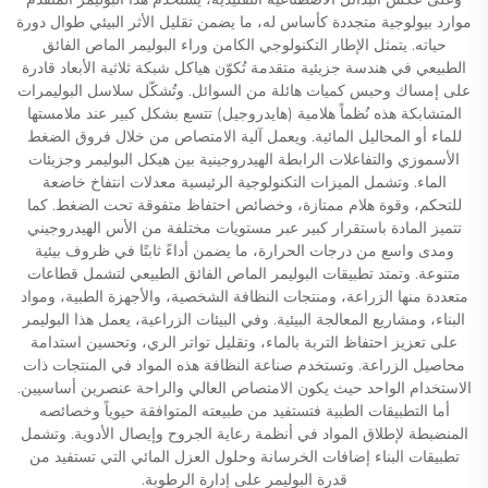
موارد بيولوجية متجددة كأساس له، ما يضمن تقليل الأثر البيئي طوال دورة
حياته. يتمثل الإطار التكنولوجي الكامن وراء البوليمر الماص الفائق
الطبيعي في هندسة جزيئية متقدمة تُكوّن هياكل شبكة ثلاثية الأبعاد قادرة
على إمساك وحبس كميات هائلة من السوائل. وتُشكّل سلاسل البوليمرات
المتشابكة هذه نُظماً هلامية (هايدروجيل) تتسع بشكل كبير عند ملامستها
للماء أو المحاليل المائية. ويعمل آلية الامتصاص من خلال فروق الضغط
الأسموزي والتفاعلات الرابطة الهيدروجينية بين هيكل البوليمر وجزيئات
الماء. وتشمل الميزات التكنولوجية الرئيسية معدلات انتفاخ خاضعة
للتحكم، وقوة هلام ممتازة، وخصائص احتفاظ متفوقة تحت الضغط. كما
تتميز المادة باستقرار كبير عبر مستويات مختلفة من الأس الهيدروجيني
ومدى واسع من درجات الحرارة، ما يضمن أداءً ثابتًا في ظروف بيئية
متنوعة. وتمتد تطبيقات البوليمر الماص الفائق الطبيعي لتشمل قطاعات
متعددة منها الزراعة، ومنتجات النظافة الشخصية، والأجهزة الطبية، ومواد
البناء، ومشاريع المعالجة البيئية. وفي البيئات الزراعية، يعمل هذا البوليمر
على تعزيز احتفاظ التربة بالماء، وتقليل تواتر الري، وتحسين استدامة
محاصيل الزراعة. وتستخدم صناعة النظافة هذه المواد في المنتجات ذات
الاستخدام الواحد حيث يكون الامتصاص العالي والراحة عنصرين أساسيين.
أما التطبيقات الطبية فتستفيد من طبيعته المتوافقة حيوياً وخصائصه
المنضبطة لإطلاق المواد في أنظمة رعاية الجروح وإيصال الأدوية. وتشمل
تطبيقات البناء إضافات الخرسانة وحلول العزل المائي التي تستفيد من
قدرة البوليمر على إدارة الرطوبة.