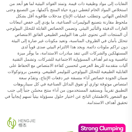
النفايات إلى مواد وظيفية ذات قيمة. وتمتد الفوائد البيئية لما هو أبعد من
استخلاص المواد الخام لتغطي دورة حياة المنتج بأكملها، من التصنيع وحتى
التخلص النهائي. وتتطلب عمليات الإنتاج مدخلات طاقوية أقل بشكل
ملحوظ مقارنة بتصنيع البوليمرات الصناعية، ما يؤدي إلى خفض انبعاثات
الغازات الدفيئة والتأثير البيئي. وتضمن الخصائص القابلة للتحلل البيولوجي
أن المنتجات التي تحتوي على هذا البوليمر الطبيعي الفائق الامتصاص
تتحلل بأمان في الظروف المناسبة، وتعيد مكونات غير ضارة إلى البيئة
دون تراكم ملوثات دائمة. ويجد هذا الالتزام البيئي صدى قوياً لدى
المستهلكين والشركات التي تنفذ مبادرات الاستدامة، ما يوفّر ميزة
تنافسية ويدعم أهداف المسؤولية الاجتماعية للشركات. وتشمل التقنية
آليات متقدمة للربط العرضي لتحسين كفاءة الامتصاص مع الحفاظ على
القابلية الطبيعية للتحلل البيولوجي للبوليمر الطبيعي. وتضمن بروتوكولات
ضمان الجودة خصائص أداء متسقة عبر دفعات الإنتاج، وتقدّم سعة
امتصاص موثوقة توازي أو تفوق البدائل الصناعية في كل سيناريوهات
التطبيق تقريباً. ويستفيد المستخدمون من أداء منتج محسّن جنباً إلى جنب
مع الشعور بالاطمئنان الناتج عن اختيار حلول مسؤولة بيئياً تسهم إيجابياً في
تحقيق أهداف الاستدامة.