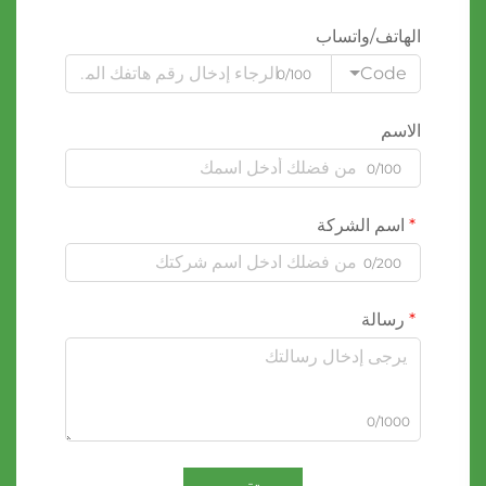
الهاتف/واتساب
Code
0/100
الاسم
0/100
اسم الشركة
0/200
رسالة
0/1000