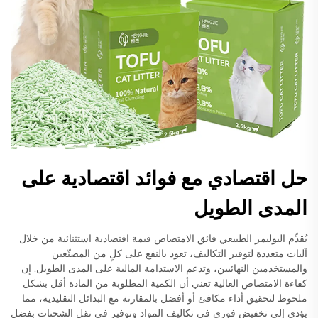
حل اقتصادي مع فوائد اقتصادية على
المدى الطويل
يُقدِّم البوليمر الطبيعي فائق الامتصاص قيمة اقتصادية استثنائية من خلال
آليات متعددة لتوفير التكاليف، تعود بالنفع على كلٍ من المصنّعين
والمستخدمين النهائيين، وتدعم الاستدامة المالية على المدى الطويل. إن
كفاءة الامتصاص العالية تعني أن الكمية المطلوبة من المادة أقل بشكل
ملحوظ لتحقيق أداء مكافئ أو أفضل بالمقارنة مع البدائل التقليدية، مما
يؤدي إلى تخفيض فوري في تكاليف المواد وتوفير في نقل الشحنات بفضل