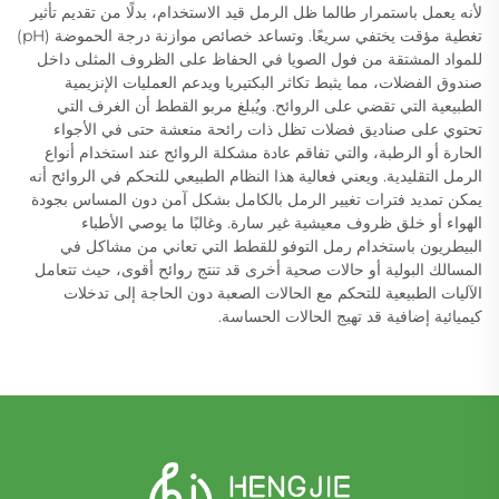
لأنه يعمل باستمرار طالما ظل الرمل قيد الاستخدام، بدلًا من تقديم تأثير
تغطية مؤقت يختفي سريعًا. وتساعد خصائص موازنة درجة الحموضة (pH)
للمواد المشتقة من فول الصويا في الحفاظ على الظروف المثلى داخل
صندوق الفضلات، مما يثبط تكاثر البكتيريا ويدعم العمليات الإنزيمية
الطبيعية التي تقضي على الروائح. ويُبلغ مربو القطط أن الغرف التي
تحتوي على صناديق فضلات تظل ذات رائحة منعشة حتى في الأجواء
الحارة أو الرطبة، والتي تفاقم عادة مشكلة الروائح عند استخدام أنواع
الرمل التقليدية. ويعني فعالية هذا النظام الطبيعي للتحكم في الروائح أنه
يمكن تمديد فترات تغيير الرمل بالكامل بشكل آمن دون المساس بجودة
الهواء أو خلق ظروف معيشية غير سارة. وغالبًا ما يوصي الأطباء
البيطريون باستخدام رمل التوفو للقطط التي تعاني من مشاكل في
المسالك البولية أو حالات صحية أخرى قد تنتج روائح أقوى، حيث تتعامل
الآليات الطبيعية للتحكم مع الحالات الصعبة دون الحاجة إلى تدخلات
كيميائية إضافية قد تهيج الحالات الحساسة.