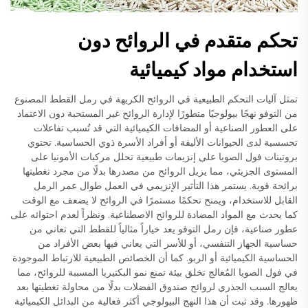
تحكم متقدم في الروائح دون
استخدام مواد كيميائية
تمثل آليات التحكم الطبيعية في الروائح الكريهة في رمل القطط المصنوع
من التوفو نهجًا بيولوجيًا متطورًا لإدارة الروائح غير المستحبة دون الاعتماد
على العطور الصناعية أو المضافات الكيميائية التي قد تُسبب تفاعلات
تحسسية لدى الحيوانات الأليفة أو أفراد الأسرة ذوي الحساسية. تحتوي
بروتينات فول الصويا على إنزيمات طبيعية تحلل مركبات الأمونيا على
المستوى الجزيئي، مما يزيل الروائح من مصدرها بدلًا من مجرد تغطيتها
برائحة قوية. يستمر هذا التأثير الإنزيمي في العمل طوال عمر الرمل
القابل للاستخدام، ويمنح تحكمًا مستمرًا في الروائح لا يضعف مع الوقت
كما يحدث مع المواد المضادة للروائح الاصطناعية. ونظراً لعدم احتوائه على
عطور صناعية، فإن رمل التوفو يعد خياراً مثالياً للقطط التي تعاني من
حساسية الجهاز التنفسي، أو للأسر التي يعاني فيها بعض الأفراد من
الحساسية الكيميائية أو الربو. كما أن الخصائص الطبيعية للارتباط الموجودة
في فول الصويا المُعالج تخلق بيئة تمنع نمو البكتيريا المسببة للروائح، مما
يعالج السبب الجذري لروائح صندوق الفضلات بدلًا من محاولة تغطيتها بعد
ظهورها. وقد ثبت أن هذا النهج البيولوجي أكثر فعالية من البدائل الكيميائية