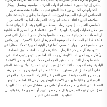
يمكن إزالتها بسهولة باستخدام أدوات الجرف القياسية. ويشمل الهيكل
التكنولوجي الكامن وراء هذا المنتج تقنيات معالجة متخصصة تعزز
الخصائص الربطية الطبيعية لبروتينات الصويا، ما يخلق رملاً يحافظ على
سلامته البنيوية أثناء الاستخدام. وتمتد التطبيقات لما بعد الامتصاص
الأساسي للنفايات، إذ يقوم رماد القطط من التوفو بتعادل الروائح نشطًا
من خلال عمليات إنزيمية طبيعية بدلًا من الاعتماد على العطور الاصطناعية
أو المضافات الكيميائية. مما يجعله مناسبًا بشكل خاص للمنازل التي تضم
عدّة قطط أو المساحات المعيشية الصغيرة أو لأفراد الأسرة الذين يعانون
من حساسية في الجهاز التنفسي. كما توفر البنية الحبيبية تحكّمًا ممتازًا في
التتبع، وتقلّل من كمية الرمل المتناثرة خارج منطقة صندوق القمامة.
ويُقدّر مربو الحيوانات الأليفة أن رماد القطط من التوفو يذوب تمامًا في
الماء، ما يجعل التخلص منه عبر المرحاض ممكنًا في العديد من الأنظمة
البلدية، رغم أنه يجب دائمًا التحقق من اللوائح المحلية أولًا. ويحافظ المنتج
على أداءٍ متسقٍ عبر مستويات مختلفة من الرطوبة ودرجات الحرارة،
ويضمن وظائف موثوقة بغض النظر عن التغيرات الموسمية أو الموقع
الجغرافي. وغالبًا ما يوصي الأطباء البيطريون برمل القطط من التوفو
للقطط التي تتعافى من جراحة أو تعاني من مشاكل في المسالك البولية،
نظرًا لأن تركيبه الطبيعي يقلل من خطر التهيج أو العدوى مقارنةً بالبدائل
التقليدية القائمة على الطين.