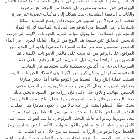
لاستخراج طين البنتونيت المستخدم في الرمال التقليدية. تبدأ عملية التحلل
البيولوجي فورًا عندما يتلامس رمل القطط من التوفو مع الرطوبة
والكائنات الدقيقة الطبيعية، حيث يتفكك إلى مركبات عضوية غير ضارة
تُخصب التربة بدلاً من التسبب في تلوث دائم. يصبح التسميد ممكنًا
باستخدام رمل القطط من التوفو بعد المعالجة المناسبة لإزالة المواد
الناتجة عن الفضلات، مما يحوّل صيانة العناية بالحيوانات الأليفة إلى فرصة
لتحسين الحدائق. تتيح طبيعة هذا النوع من الرمال القابلة للذوبان في الماء
التخلص المسؤول منه عبر أنظمة الصرف الصحي البلدية في العديد من
المواقع، على الرغم من أنه يجب على مالكي الحيوانات الأليفة دائمًا
التحقق من اللوائح المحلية قبل التصريف في المرحاض. تلغي هذه
الطريقة الحاجة إلى أكياس بلاستيكية كانت ستساهم في النفايات
المدفونة، مما يقلل بشكل كبير من الأثر البيئي لامتلاك الحيوانات الأليفة.
تتطلب عملية إنتاج رمل القطط من التوفو طاقة أقل بكثير مقارنة
بمعالجة الطين، ما يقلل أكثر من بصمته الكربونية من التصنيع وحتى
التخلص النهائي. وعلاوة على ذلك، فإن زراعة فول الصويا تحسّن فعليًا
صحة التربة من خلال تثبيت النيتروجين، ما يجعل إنتاج المادة الخام مفيدًا
بشكل فعّال للنظم البيئية الزراعية بدلاً من أن يكون مدمرًا مثل عمليات
التعدين السطحي. غالبًا ما يستخدم تغليف رمل القطط من التوفو مواد
معاد تدويرها ومكونات قابلة للتحلل البيولوجي، ما يمد الفوائد البيئية على
كامل دورة حياة المنتج. يساهم مالكو الحيوانات الأليفة الذين يختارون رمل
القطط من التوفو في الزراعة المستدامة من خلال دعم الطلب على
منتجات فول الصويا، ما يشجع المزارعين على الحفاظ على دورات زراعية