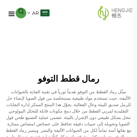
AR
رمال قطط التوفو
تمثّل رماد القطط من التوفو تقدماً ثورياً في تقنية العناية بالحيوانات
الأليفة، حيث تستخدم مواد طبيعية مستخلصة من فول الصويا لإنشاء حل
للرمل صديق للبيئة وعالِ الفعالية. يحوّل هذا المنتج المبتكر إدارة النفايات
التقليدية لمربي القطط من خلال دمج مكونات قابلة للتحلل البيولوجي
تنحل بشكل طبيعي دون الإضرار بالبيئة. تتضمن عملية التصنيع طحن فول
الصويا وتحويله إلى حبيبات دقيقة تحافظ على خصائص امتصاص ممتازة
مع بقائها آمنة تماماً لكل من الحيوانات الأليفة والبشر. ويتميز رماد القطط
من التوفو بقدرات تكتل متفوقة، إذ يشكل كتلًا صلبة عند تعرضه للرطوبة