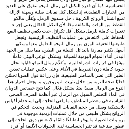
الحساسية. كما أن قدرة التكتل في رمال التوفو تتفوق على العديد
من الخيارات التقليدية، إذ تُشكل كتل نفايات صلبة وسهلة الإزالة
تمنع انتشار الروائح الكريهة داخل صندوق الرمل. ويُقلّل مالكو
القطط من الوقت والتكلفة معًا، لأن التكتل الفعّال يعني إجراء
تغييرات كاملة للرمل بشكل أقل تكرارًا، حيث يكفي تنظيف البقع
للحفاظ على الانتعاش بين عمليات التنظيف الرئيسية. وتجعل
طبيعتها الخفيفة الوزن من رمال التوفو التعامل معها وسكبها
أسهل بكثير مقارنةً بالبدائل الثقيلة من الطين، مما يقلل من الجهد
البدني أثناء المهام اليومية للصيانة. ويشكل الوعي البيئي عاملًا
مؤثرًا في قرارات الشراء اليوم، وتُقدِّم رمال التوفو قابلية تحلل
حيوية كاملة دون التفريط في الأداء. وعلى عكس عمليات تعدين
الطين التي تضر بالمناظر الطبيعية، فإن زراعة فول الصويا تحسّن
فعليًا صحة التربة من خلال تثبيت النيتروجين، ما يجعل اختيار هذا
النوع من الرمال مفيدًا بيئيًا بشكل فعّال. كما تتيح خصائص الذوبان
في الماء التخلص السهل من الرمال عبر أنظمة الصرف الصحي
القياسية في معظم المناطق، ما يلغي الحاجة إلى استخدام أكياس
بلاستيكية ويقلل من حجم النفايات المنزلية. ويحدث التحكم في
الروائح بشكل طبيعي من خلال عمليات إنزيمية موجودة في
بروتينات الصويا، ما يوفر انطباعًا دائمًا بالانتعاش دون الحاجة إلى
عطور صناعية قد تثير الحساسية لدى الحيوانات الأليفة أو أفراد