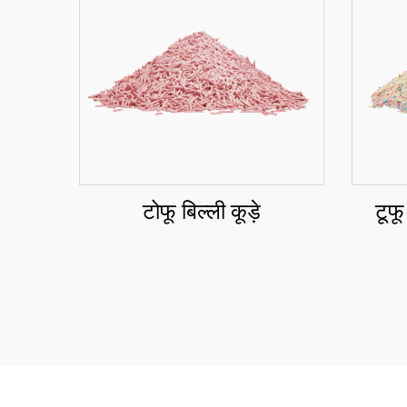
टोफू बिल्ली कूड़े
टूफू