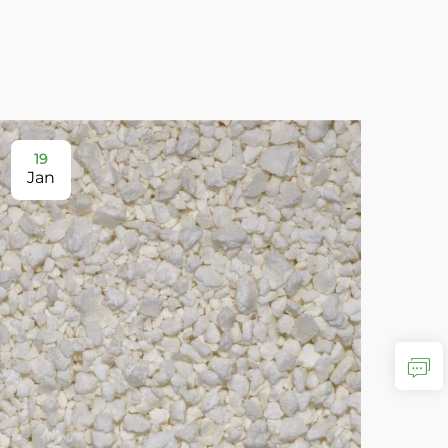
19
2
Jan
Ja