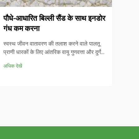
पौधे-आधारित बिल्ली सैंड के साथ इनडोर
अवश
गंध कम करना
कार्
स्वस्थ जीवन वातावरण की तलाश करने वाले पालतू
आधुनि
प्राणी धारकों के लिए आंतरिक वायु गुणवत्ता और दुर्गंध
पर्या
नियंत्रण बढ़ते हुए महत्वपूर्ण मुद्दे बन गए हैं। पारंपरिक
लाभ प
अधिक देखें
अधिक द
मिट्टी-आधारित मूत्रालय अक्सर पर्याप्त दुर्गंध प्रबंधन
सामना
प्रदान करने में विफल रहते हैं, जबकि हानिकारक धूल
क्रांत
कणों को भी पेश करते हैं...
प्रदान