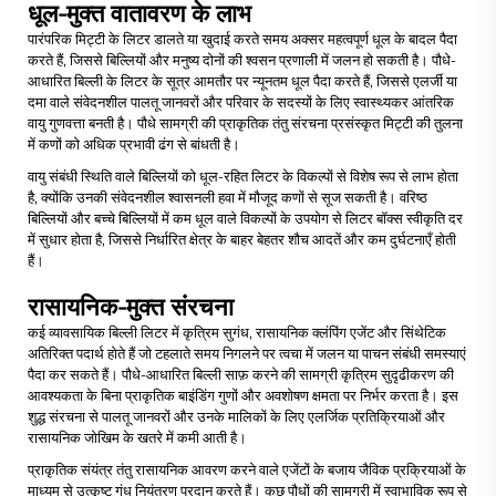
धूल-मुक्त वातावरण के लाभ
पारंपरिक मिट्टी के लिटर डालते या खुदाई करते समय अक्सर महत्वपूर्ण धूल के बादल पैदा
करते हैं, जिससे बिल्लियों और मनुष्य दोनों की श्वसन प्रणाली में जलन हो सकती है। पौधे-
आधारित बिल्ली के लिटर के सूत्र आमतौर पर न्यूनतम धूल पैदा करते हैं, जिससे एलर्जी या
दमा वाले संवेदनशील पालतू जानवरों और परिवार के सदस्यों के लिए स्वास्थ्यकर आंतरिक
वायु गुणवत्ता बनती है। पौधे सामग्री की प्राकृतिक तंतु संरचना प्रसंस्कृत मिट्टी की तुलना
में कणों को अधिक प्रभावी ढंग से बांधती है।
वायु संबंधी स्थिति वाले बिल्लियों को धूल-रहित लिटर के विकल्पों से विशेष रूप से लाभ होता
है, क्योंकि उनकी संवेदनशील श्वासनली हवा में मौजूद कणों से सूज सकती है। वरिष्ठ
बिल्लियों और बच्चे बिल्लियों में कम धूल वाले विकल्पों के उपयोग से लिटर बॉक्स स्वीकृति दर
में सुधार होता है, जिससे निर्धारित क्षेत्र के बाहर बेहतर शौच आदतें और कम दुर्घटनाएँ होती
हैं।
रासायनिक-मुक्त संरचना
कई व्यावसायिक बिल्ली लिटर में कृत्रिम सुगंध, रासायनिक क्लंपिंग एजेंट और सिंथेटिक
अतिरिक्त पदार्थ होते हैं जो टहलाते समय निगलने पर त्वचा में जलन या पाचन संबंधी समस्याएं
पैदा कर सकते हैं।
पौधे-आधारित बिल्ली साफ़ करने की सामग्री
कृत्रिम सुदृढीकरण की
आवश्यकता के बिना प्राकृतिक बाइंडिंग गुणों और अवशोषण क्षमता पर निर्भर करता है। इस
शुद्ध संरचना से पालतू जानवरों और उनके मालिकों के लिए एलर्जिक प्रतिक्रियाओं और
रासायनिक जोखिम के खतरे में कमी आती है।
प्राकृतिक संयंत्र तंतु रासायनिक आवरण करने वाले एजेंटों के बजाय जैविक प्रक्रियाओं के
माध्यम से उत्कृष्ट गंध नियंत्रण प्रदान करते हैं। कुछ पौधों की सामग्री में स्वाभाविक रूप से