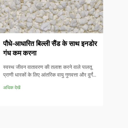
पौधे-आधारित बिल्ली सैंड के साथ इनडोर
अवश
गंध कम करना
कार्
स्वस्थ जीवन वातावरण की तलाश करने वाले पालतू
आधुनि
प्राणी धारकों के लिए आंतरिक वायु गुणवत्ता और दुर्गंध
पर्या
नियंत्रण बढ़ते हुए महत्वपूर्ण मुद्दे बन गए हैं। पारंपरिक
लाभ प
अधिक देखें
अधिक द
मिट्टी-आधारित मूत्रालय अक्सर पर्याप्त दुर्गंध प्रबंधन
सामना
प्रदान करने में विफल रहते हैं, जबकि हानिकारक धूल
क्रांत
कणों को भी पेश करते हैं...
प्रदान