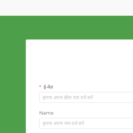
ई-मेल
Name