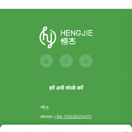
हमें अभी संपर्क करें
नॉई शू
+86-15363826470
व्हॉट्सएप:
[email protected]
ई-मेल: