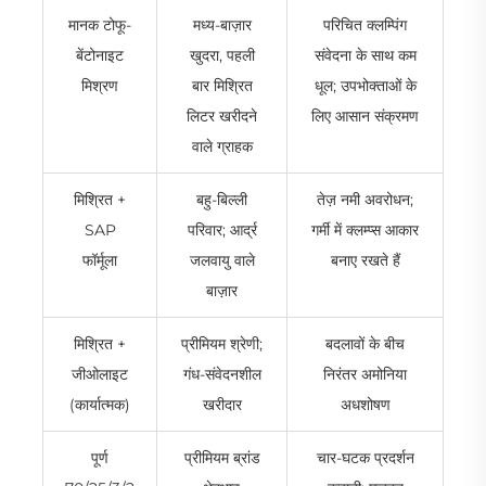
मानक टोफू-
मध्य-बाज़ार
परिचित क्लम्पिंग
बेंटोनाइट
खुदरा, पहली
संवेदना के साथ कम
मिश्रण
बार मिश्रित
धूल; उपभोक्ताओं के
लिटर खरीदने
लिए आसान संक्रमण
वाले ग्राहक
मिश्रित +
बहु-बिल्ली
तेज़ नमी अवरोधन;
SAP
परिवार; आर्द्र
गर्मी में क्लम्प्स आकार
फॉर्मूला
जलवायु वाले
बनाए रखते हैं
बाज़ार
मिश्रित +
प्रीमियम श्रेणी;
बदलावों के बीच
जीओलाइट
गंध-संवेदनशील
निरंतर अमोनिया
(कार्यात्मक)
खरीदार
अधशोषण
पूर्ण
प्रीमियम ब्रांड
चार-घटक प्रदर्शन