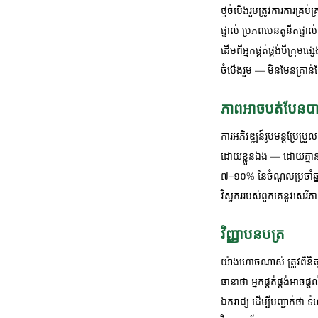
ថ្មចំបើងរួមត្រូវការការ
ផ្ទាល់ ប្រភពបេនតូនីតផ្
ដើមពីអ្នកផ្គត់ផ្គង់បីក្រុ
ចំបើងរួម — មិនមែនគ្រា
ភាពអាចបត់បែនបាន
ការអភិវឌ្ឍន៍រូបមន្តប្រែ
ដោយខ្លួនឯង — ដោយគ្មានកា
៧–១០% នៃចំណូលប្រចាំឆ្នាំ
វិស្វកររបស់ពួកគេនូវសេរីភ
វិញ្ញាបនបត្រ
យ៉ាងហោចណាស់ ត្រូវពិនិត្យ
ធានាថា អ្នកផ្គត់ផ្គង់អាច
ឯករាជ្យ ដើម្បីបញ្ជាក់ថា 