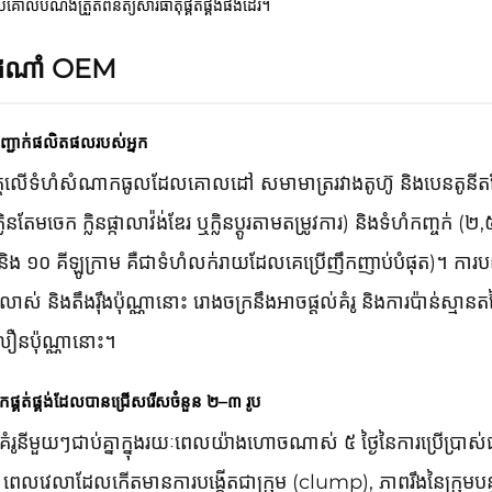
ប់គោលបំណងត្រួតពិនិត្យសារធាតុផ្គត់ផ្គង់ផងដែរ។
ៃដំណាំ OEM
ញ្ជាក់ផលិតផលរបស់អ្នក
ត្តលើទំហំសំណាកធូលដែលគោលដៅ សមាមាត្ររវាងតូហ៊ូ និងបេនតូនីតដែល
ន ក្លិនតែមចេក ក្លិនផ្កាលាវ៉ង់ឌែរ ឬក្លិនប្ដូរតាមតម្រូវការ) និងទំហំកញ្ចក់ (២
ម និង ១០ គីឡូក្រាម គឺជាទំហំលក់រាយដែលគេប្រើញឹកញាប់បំផុត)។ ការ
លាស់ និងតឹងរ៉ឹងប៉ុណ្ណានោះ រោងចក្រនឹងអាចផ្តល់គំរូ និងការប៉ាន់ស្មានត
ឿនប៉ុណ្ណានោះ។
ពីអ្នកផ្គត់ផ្គង់ដែលបានជ្រើសរើសចំនួន ២–៣ រូប
ំរូនីមួយៗជាប់គ្នាក្នុងរយៈពេលយ៉ាងហោចណាស់ ៥ ថ្ងៃនៃការប្រើប្រាស់
 ពេលវេលាដែលកើតមានការបង្កើតជាក្រុម (clump), ភាពរឹងនៃក្រុមបន្ទ