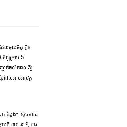
ចូលចិត្ត ក្លិន
,៥ គីឡូក្រាម ៦
បញ្ជាក់ផលិតផលឱ្យ
ម្លៃដែលអាចអនុវត្ត
ជាក់ស្តែង។ សូចនាករ
ាប់ពី ៣០ នាទី, ការ