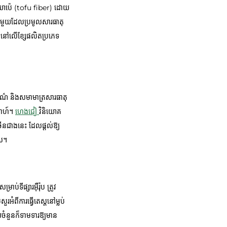
ូយាប៉េ (tofu fiber) ដោយ
្រមួយដែលប្រមូលសារធាតុ
្នាំនៅលើខ្សែផលិតប្រភេទ
ន ពណ៌ និងសមាមាត្រសារធាតុ
្តាហ៍។
ហេងជៀ
វិនិយោគ
រើនជាងនេះ ដែលផ្តល់ឱ្យ
័ស។
ទីផ្សារអ៊ឺរ៉ុប ត្រូវ
អំពីការធ្វើតេស្តនៅម្លប់
យចំនួនក៏ទាមទារឱ្យមាន