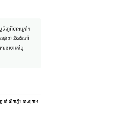
្រ ឬទិញពីខាងក្រៅ។
ផ្ទាល់ និងដំណាំ
ការចរចារតម្លៃ
ឃើញនៅលើកាភ្លឺ។ ខាងក្រោម