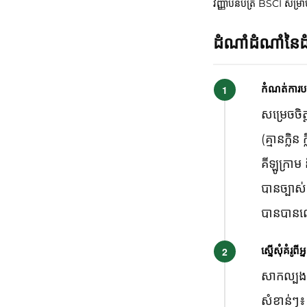
វិញ្ញាបនប័ត្រ BSCI សម្រា
ដំណាំដំណាំន
កំណត់ការប
សម្រេចចិ
(គ្មានក្លិ
គីឡូក្រា
បានច្បាស់
បានបានល
ស្នើសុំគំរូ
សាកល្បងគ
សំខាន់ៗ៖