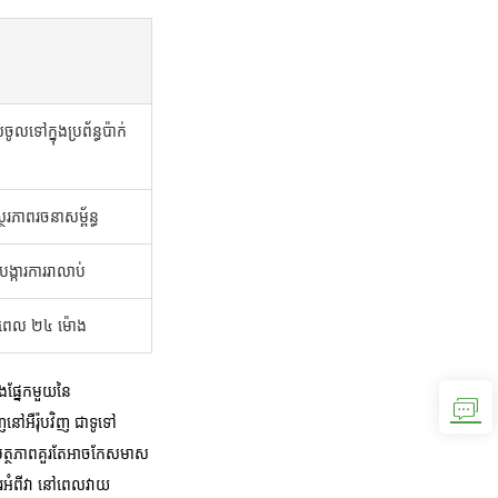
ទៅក្នុងប្រព័ន្ធប៉ាក់
េរភាពរចនាសម្ព័ន្ធ
្ការការរាលាប់
រយៈពេល ២៤ ម៉ោង
ងផ្នែកមួយនៃ
ញនៅអឺរ៉ុបវិញ ជាទូទៅ
សមត្ថភាពគួរតែអាចកែសមាស
សួរអំពីវា នៅពេលវាយ