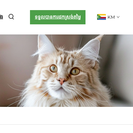
ើង
ទទួលបានការដកស្រង់តម្លៃ
KM