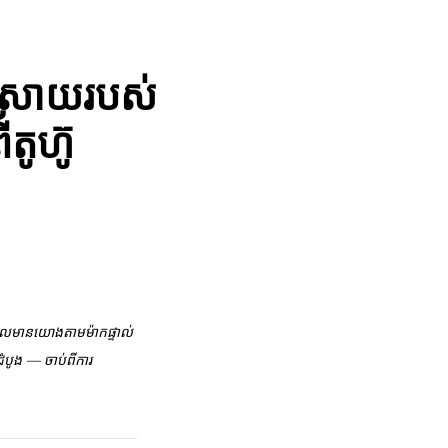
ស្រាយរបស់
តូហ៊ូ
ាដែលមានយោងតាមម៉ាកផ្ទាល់
ំបូង — ចាប់ពីការ