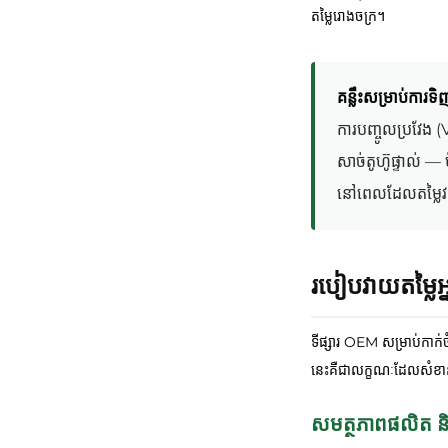
តម្លៃរោងចក្រ។
គន្លឹះសម្រាប់ការទ
ការបញ្ចូលប្រវែង 
សាច់តូហ៊ូផ្ទាល់ —
នៅពេលដែលតម្លៃវត្ថុ
របៀបវាយតម្លៃអ្
ទីផ្សារ OEM សម្រាប់កាក់
នេះគឺជាលក្ខណៈដែលសំខា
សមត្ថភាពផលិត ន