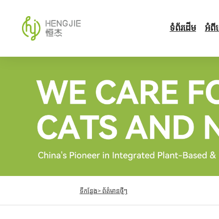
ទំព័រដើម
អំព
ទីកន្លែង>
ព័ត៌មានថ្មីៗ