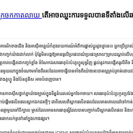
ាងក្រចកកាត​លាយ
តើអាចឈ្នះការទទួលបានទីតាំងលើឆ
អាមេរិកខាងជើង និងអាស៊ីអាគ្នេយ៍កំពុងរាយការណ៍អំពីការផ្លាស់ប្តូរដូចគ្នានេះ៖ អ្នកប្រើប្រ
ញ្ចក់យ៉ាងជាក់លាក់ ប៉ុន្តែមិនបង្កឱ្យមានធូលីប្រផេះពណ៌ប្រផេះស្រាលៗគ្របដណ្តប់លើបន្
ត្ថភាពបង្កើតជាកញ្ចក់ខ្លាំង ចំណែកឯសារធាតុប៉ះប៉ះតូហ្វូសុទ្ធវិញ ផ្តល់នូវការបង្កើតធូលី
មានមួយណាក្នុងចំណោមទាំងពីរនេះដែលអាចធ្វើបានទាំងពីរយ៉ាងនេះបានល្អគ្រប់គ្រាន់ដ
ងរវាងតូហ្វូ និងប៉ែនតូនីស អាចបំពេញបាន។
 មានភាពស៊ីសង្វាក់គ្នាយ៉ាងច្បាស់ក្នុងទិន្នន័យរបស់អ្នកចែកចាយ។ សារធាតុប៉ះប៉ះប្រកួតប្រវ
ាប់ផ្តើមផលិតផលស្លាកឯកជនថ្មីៗ ជាពិសេសពីស្លាកផលិតផលដែលមានគោលដៅទៅកាន់ទ
លមានឆ្មាមួយទៅបីក្បាល ម្ចាស់ដែលអានសារធាតុផ្សំដែលបានបញ្ជាក់លើស្លាកផលិតផល និងហ
នៃឆាកលក់ទូទៅនៅក្នុងហាងផ្សារ។
លបានកំណត់ដោយអ្នកផ្តល់សេវាកម្ម (OEM) សារធាតុប៉ះប៉ះប្រកួតប្រវែងក៏មានភាពទាក់ទា