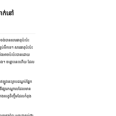
ាក់នៅ
ាស់ចង់បានសារធាតុប៉ះប៉ះ
ទប់ទឹកទេ។ សារធាតុប៉ះប៉ះ
តិច និងអាចប៉ះប៉ះបានដោយ
ោយឯង។ ចន្លោះនេះហើយ ដែល
ែងឥឡូវនេះគ្របដណ្តប់ផ្នែក
ីផ្សារកណ្តាលដែលមាន
ាងសត្វចិញ្ចឹមដែលកំពុង
ញផងដែរ ព្រោះវាផ្តល់ឱ្យ