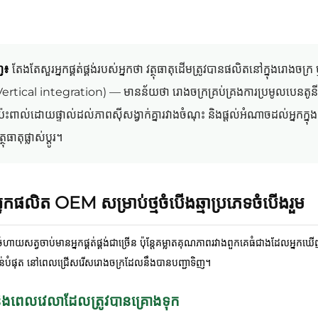
ិញ៖
តែងតែសួរអ្នកផ្គត់ផ្គង់របស់អ្នកថា វត្ថុធាតុដើមត្រូវបានផលិតនៅក្នុងរោងចក
(Vertical integration) — មានន័យថា រោងចក្រគ្រប់គ្រងការប្រមូលបេនតូនីត
 ប៉ះពាល់ដោយផ្ទាល់ដល់ភាពស៊ីសង្វាក់គ្នារវាងចំណុះ និងផ្តល់អំណាចដល់អ្នកក្នុង
ធាតុផ្លាស់ប្តូរ។
នកផលិត OEM សម្រាប់ថ្មចំបើងឆ្មាប្រភេទចំបើងរួម
ចំហាយសត្វចាប់មានអ្នកផ្គត់ផ្គង់ជាច្រើន ប៉ុន្តែគម្លាតគុណភាពរវាងពួកគេធំជាងដែលអ្នក
ន់បំផុត នៅពេលជ្រើសរើសរោងចក្រដែលនឹងបានបញ្ជាទិញ។
ិងពេលវេលាដែលត្រូវបានគ្រោងទុក