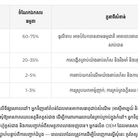
ចំណែកឯកសារ
តួនាទីសំខាន់
ធម្មតា
60–75%
ធូលីទាប អាចបំបែកបានតាមធម្មជាតិ អាចបោះចោលចូល
សាប់បាន
20–35%
ការបង្កើតគ្រាប់យ៉ាងឆាប់រហ័ស និងរឹងមាំ និងស្ថ
2–5%
ការចាប់យកសំណើមយ៉ាងឆាប់រហ័ស និងការបង
1–3%
ការស្រូបយកអាម៉ូញាក់; ការគ្រប់គ្រងក្លិន
រ័យលើទីផ្សារគោលដៅ។ អ្នកទិញនៅតំបន់ដែលមានអាកាសធាតុជាប់សំណើម (អាស៊ីអាគ្នេយ៍ និ
សុំឱ្យមានភាគរយបេនតូនីតខ្ពស់ជាង ដើម្បីការពារការរលាយនៃគ្រាប់ក្រាប់ក្នុងកំដៅ។ អ្នកទិ
់តូហ៊ូខ្ពស់ជាង និងការបញ្ជាក់អំពីសមត្ថភាពលាងចេញបាន។ អ្នកផលិត OEM ដែលមាន
ាហ៍បន្ទាប់ពីការបញ្ជាក់ដំបូង — ពេលវេលាដែលត្រូវការដើម្បីបំពេញការស្នើសុំនេះ គួរតែ