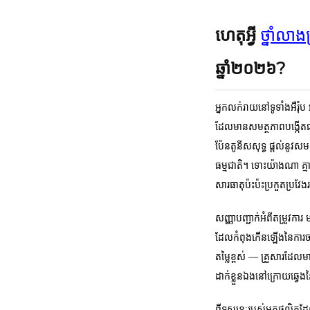
ហេតុអ្វី
ថ្នាំល
ឆ្នាំ២០២៦?
អ្នកលក់រាយនៅទូទាំងអឺរ៉ុប 
ដែលមានសមត្ថភាពបង្កើតជាក
ប៉ែនតូនីសសុទ្ធ ផ្តល់នូវសម
ធម្មជាតិ។ ទោះយ៉ាងណា គ្
សារធាតុប៉ះប៉ះប្រកួតប្រវែ
សញ្ញាបញ្ជាក់អំពីតម្រូវការ
ដែលកំពុងកើនឡើងនៃការច
តម្លៃខ្ពស់ — គ្រួសារដែ
ដាក់ខ្លួនឯងនៅក្រោយឆ្វេង
ពីទស្សនៈរបស់អ្នកផលិតដែ