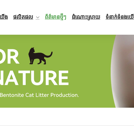
ីយើង
ផលិតផល
ព័ត៌មានថ្មីៗ
ដំណោះស្រាយ
ទំនាក់ទំនងយ