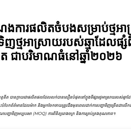
ការផលិតចំបងសម្រាប់ថ្មអា
ទិញថ្មអាស្រាយរបស់ឆ្មាដែលផ្សំពី
ីត ជាបរិមាណធំនៅឆ្នាំ២០២៦
ងបេនតូនីត បានក្លាយជាផលិតផលដែលលក់បានលឿនបំផុតនៅក្នុងទីផ្សារថ្មអាស្រាយរបស់ឆ្ម
បំបែកព័ត៌មានដែលម៉ាក និងអ្នកចែកចាយត្រូវដឹងមុនពេលដាក់ការបញ្ជាទិញច្រើនជាលើកដ
មាណបញ្ជាទិញអប្បបរមា (MOQ) ការពិនិត្យរោងចក្រ និងការគ្រប់គ្រងគុណភាព។