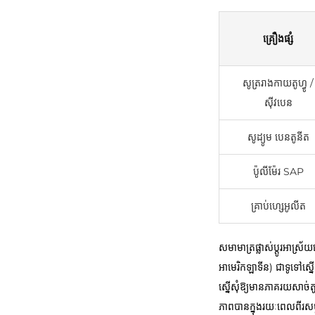
គ្រឿងផ្សំ
សូត្ររាងកាយតូហ្វូ /
ស៊ីវបេន
សូដ្យូម បេនតូនីត
ប៉ូលីម៉ែរ SAP
គ្រាប់ហ្សេអូលីត
សមាមាត្រផ្លាស់ប្តូរអាស្
អាមេរិកឡាទីន) ជាទូទៅស្នើ
ស្នើសុំឱ្យមានភាគរយសាច
ភាពបានក្នុងរយៈពេលពីរសប្ត