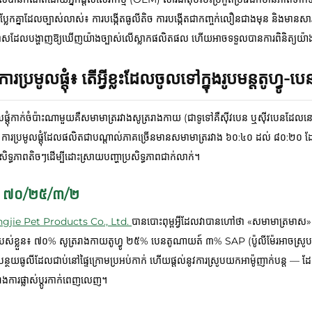
ែកគ្នាដែលច្បាស់លាស់៖ ការបង្កើតធូលីតិច ការបង្កើតជាកញ្ចក់លឿនជាងមុន និងមានសារធា
រកាសដែលបង្ហាញឱ្យឃើញយ៉ាងច្បាស់លើស្លាកផលិតផល ហើយអាចទទួលបានការពិនិត្យយ៉ាងតឹងរ
រប្រមូលផ្តុំ៖ តើអ្វីខ្លះដែលចូលទៅក្នុងរូបមន្តតូហ្វូ
មូលផ្តុំកាក់ចំប៉ាះណាមួយគឺសមាមាត្ររវាងសូត្ររាងកាយ (ជាទូទៅគឺស៊ីវបេន ឬស៊ីវបេនដែល
 ការប្រមូលផ្តុំដែលផលិតជាបណ្តាល់ភាគច្រើនមានសមាមាត្ររវាង ៦០:៤០ ដល់ ៨០:២០ ដែ
ិទ្ធភាពតិចៗដើម្បីដោះស្រាយបញ្ហាប្រសិទ្ធភាពជាក់លាក់។
» ៧០/២៥/៣/២
engjie Pet Products Co., Ltd.
បានបោះពុម្ពអ្វីដែលវាបានហៅថា «សមាមាត្រមាស» សម្រ
ស់ខ្លួន៖ ៧០% សូត្ររាងកាយតូហ្វូ ២៥% បេនតូណាយត៍ ៣% SAP (ប៉ូលីម៉ែរអាចស្រូប
ន្ថយធូលីដែលជាប់នៅផ្ទៃក្រោមប្រអប់កាក់ ហើយផ្តល់នូវការស្រូបយកអាម៉ូញាក់បន្ត — ដ
វាងការផ្លាស់ប្តូរកាក់ពេញលេញ។