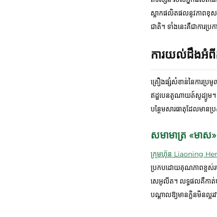
ស្លាកផលិតផលនូវភាពខុសប្ល
ជាតិ។ ទាំងនេះគឺជាការប្
ការយល់ដឹងអំពីកា
គ្រឿងផ្សំសំខាន់នៃការប្រ
ឥដ្ឋបេនតូណាយត៍សូដ្យូម។
បន្ថែមសារធាតុដែលមានប្រស
សមាមាត្រ «មាស
ក្រុមហ៊ុន Liaoning H
ប្រកបដោយគុណភាពខ្ពស់រប
សេអូលីត។ លទ្ធផលគឺកាត់ប
បណ្តាលឱ្យមានក្លិនមិនល្អរ