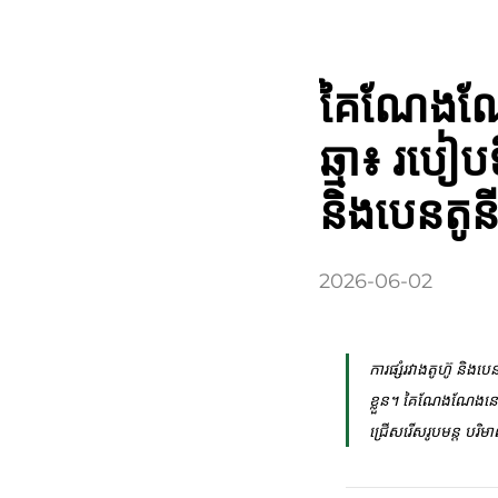
គៃណែងណែង
ឆ្មា៖ របៀប
និងបេនតូន
2026-06-02
ការផ្សំរវាងតូហ៊ូ និ
ខ្លួន។ គៃណែងណែងនេះ
ជ្រើសរើសរូបមន្ត បរិ