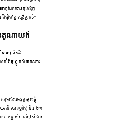
តុដែលបានប្រើពីរុក្ខ
៉ឹងពីអ្នកប្រើប្រាស់។
-បេនតូណាយត៍
នៅសល់) និងដី
លអំពីតូហ្វូ ហើយមានការ
ាប់រូបមន្តប្រមូលផ្តុំ
យកទឹកបានខ្លាំង) និង ២%
ែលជាកត្តាសំខាន់បំផុតដែល