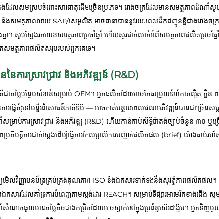
គ្រប់គ្រងដែលសមស្របចំពោះសារធាតុដើមច្រើនប្រភេទ។ រោងចក្រដែលមានសមត្ថភាពដំណាំស
ទាល់ និងសមត្ថភាពលាយ SAP/សេអូលីត អាចធានាបាននូវរយៈពេលដឹកជញ្ជូនខ្លីជាងរោងចក
មផ្សេងគ្នា។ សូមស្វែងរកលេខសមត្ថភាពប្រចាំឆ្នាំ ហើយសួរជាក់លាក់អំពីសមត្ថភាពផលិតប្រចាំឆ
ន់តែសមត្ថភាពផលិតសរុបរបស់ពួកគេទេ។
នៃការស្រាវជ្រាវ និងអភិវឌ្ឍន៍ (R&D)
ប្រួលគឺជាតម្លៃបន្ថែមសំខាន់សម្រាប់ OEM។ អ្នកផលិតដែលអាចកែសម្រួលទំហំភាគល្អិត ក្លិ
រផ្ញើគំរូទៅមន្ទីរពិសោធន៍ភាគីទីបី — អាចកាត់បន្ថយពេលវេលាអភិវឌ្ឍន៍បានជាច្រើនសប
សម្រាប់ការស្រាវជ្រាវ និងអភិវឌ្ឍ (R&D) ហើយកាន់កាប់សិទ្ធិប៉ាតង់ច្បាប់ចំនួន ៣០ ឬច្
ាពប្រតិបត្តិការជាក់ស្តែងដើម្បីធ្វើការកែលម្អលើការបញ្ជាក់ផលិតផល (brief) យ៉ាងឆាប់រហ
មើលវិញ្ញាបនប័ត្រគ្រប់គ្រងគុណភាព ISO និងឯកសារទាក់ទងនឹងសុវត្ថិភាពផលិតផល។ សម្រាប់
ផ្តល់ឯកសារដែលគាំទ្រការបំពេញតាមស្តង់ដារ REACH។ សម្រាប់ទីផ្សារអាមេរិកខាងជើង សូមសួរ
ទំហំសំណាកធូលមានតម្លៃតិចជាងកម្រិតដែលអាចស្ទាក់នៅក្នុងប្រព័ន្ធសើរដង្ហើម។ អ្នកទិញមួ