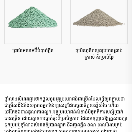
គ្រាប់អេសអេប៊ីបំបាត់ក្លិន
ថ្មប៉េនតូនីតស្ងួតប្រភេទគ្រាប់
ក្រាស់ សម្រាប់ឆ្កែ
ថ្នាំលាងសំអាតឆ្មាថោកផ្តល់នូវអត្ថប្រយោជន៍ជាច្រើនដែលធ្វើឱ្យវាក្លាយជា
ជម្រើសដ៏វៃវ៉ាងសម្រាប់អ្នកថែរក្សាសត្វដែលចូលចិត្តសន្សំសំចៃ ហើយ
នៅតែចង់បានគុណភាពល្អ។ អត្ថប្រយោជន៍សំខាន់បំផុតគឺការសន្សំប្រាក់
បានច្រើន ដោយគ្មានការធ្លាក់ចុះពីប្រសិទ្ធភាព ដែលអនុញ្ញាតឱ្យគ្រួសាររក្សា
ទុកប្រអប់ថ្នាំលាងសំអាតឱ្យបានស្អាត និងគ្មានក្លិន ខណៈពេលដែលគ្រប់
គ្រងការចំណាយក្នុងផ្ទះបានល្អ។ សមត្ថភាពស្រូបយកខ្ពស់ បង្ហាញថា