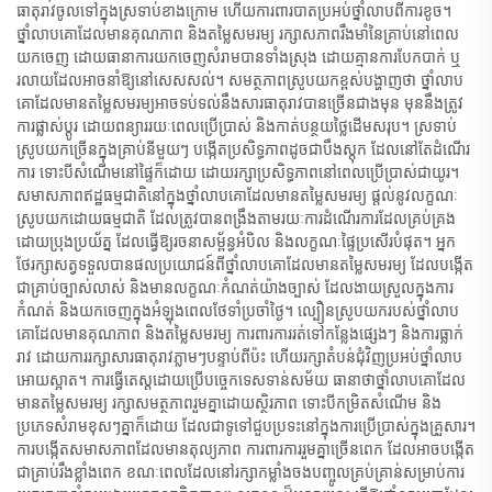
ធាតុ​រាវ​ចូល​ទៅ​ក្នុង​ស្រទាប់​ខាងក្រោម ហើយ​ការពារ​បាត​ប្រអប់​ថ្នាំលាប​ពី​ការ​ខូច។
ថ្នាំលាប​គោ​ដែល​មាន​គុណភាព និង​តម្លៃ​សមរម្យ រក្សា​សភាព​រឹង​មាំ​នៃ​គ្រាប់​នៅ​ពេល​
យក​ចេញ ដោយ​ធានា​ការ​យក​ចេញ​សំរាម​បាន​ទាំង​ស្រុង ដោយ​គ្មាន​ការ​បែក​បាក់ ឬ​
រលាយ​ដែល​អាច​នាំ​ឱ្យ​នៅ​សេសសល់។ សមត្ថភាព​ស្រូប​យក​ខ្ពស់​បង្ហាញ​ថា ថ្នាំលាប​
គោ​ដែល​មាន​តម្លៃ​សមរម្យ​អាច​ទប់​ទល់​នឹង​សារធាតុ​រាវ​បាន​ច្រើន​ជាង​មុន មុន​នឹង​ត្រូវ​
ការ​ផ្លាស់​ប្តូរ ដោយ​ពន្យារ​រយៈ​ពេល​ប្រើ​ប្រាស់ និង​កាត់​បន្ថយ​ថ្លៃ​ដើម​សរុប។ ស្រទាប់​
ស្រូប​យក​ច្រើន​ក្នុង​គ្រាប់​នីមួយៗ បង្កើត​ប្រសិទ្ធភាព​ដូច​ជា​បឹង​ស្តុក ដែល​នៅ​តែ​ដំណើរ
ការ ទោះ​បី​សំណើម​នៅ​ផ្ទៃ​ក៏​ដោយ ដោយ​រក្សា​ប្រសិទ្ធភាព​នៅ​ពេល​ប្រើ​ប្រាស់​ជា​យូរ។
សមាសភាព​ឥដ្ឋ​ធម្មជាតិ​នៅ​ក្នុង​ថ្នាំលាប​គោ​ដែល​មាន​តម្លៃ​សមរម្យ ផ្តល់​នូវ​លក្ខណៈ​
ស្រូប​យក​ដោយ​ធម្មជាតិ ដែល​ត្រូវ​បាន​ពង្រឹង​តាម​រយៈ​ការ​ដំណើរការ​ដែល​គ្រប់គ្រង​
ដោយ​ប្រុង​ប្រយ័ត្ន ដែល​ធ្វើ​ឱ្យ​រចនាសម្ព័ន្ធ​អំបិល និង​លក្ខណៈ​ផ្ទៃ​ប្រសើរ​បំផុត។ អ្នក​
ថែរក្សា​សត្វ​ទទួល​បាន​ផល​ប្រយោជន៍​ពី​ថ្នាំលាប​គោ​ដែល​មាន​តម្លៃ​សមរម្យ ដែល​បង្កើត​
ជា​គ្រាប់​ច្បាស់លាស់ និង​មាន​លក្ខណៈ​កំណត់​យ៉ាង​ច្បាស់ ដែល​ងាយ​ស្រួល​ក្នុង​ការ​
កំណត់ និង​យក​ចេញ​ក្នុង​អំឡុង​ពេល​ថែទាំ​ប្រចាំ​ថ្ងៃ។ ល្បឿន​ស្រូប​យក​របស់​ថ្នាំលាប​
គោ​ដែល​មាន​គុណភាព និង​តម្លៃ​សមរម្យ ការពារ​ការ​រត់​ទៅ​កន្លែង​ផ្សេងៗ និង​ការ​ធ្លាក់​
រាវ ដោយ​ការ​រក្សា​សារធាតុ​រាវ​ភ្លាមៗ​បន្ទាប់​ពី​ប៉ះ ហើយ​រក្សា​តំបន់​ជុំវិញ​ប្រអប់​ថ្នាំលាប​
អោយ​ស្អាត។ ការ​ធ្វើ​តេស្ត​ដោយ​ប្រើ​បច្ចេកទេស​ទាន់​សម័យ ធានា​ថា​ថ្នាំលាប​គោ​ដែល​
មាន​តម្លៃ​សមរម្យ រក្សា​សមត្ថភាព​រួម​គ្នា​ដោយ​ស្ថិរភាព ទោះ​បី​កម្រិត​សំណើម និង​
ប្រភេទ​សំរាម​ខុសៗ​គ្នា​ក៏​ដោយ ដែល​ជាទូទៅ​ជួប​ប្រទះ​នៅ​ក្នុង​ការ​ប្រើ​ប្រាស់​ក្នុង​គ្រួសារ។
ការ​បង្កើត​សមាសភាព​ដែល​មាន​តុល្យភាព ការពារ​ការ​រួម​គ្នា​ច្រើន​ពេក ដែល​អាច​បង្កើត​
ជា​គ្រាប់​រឹង​ខ្លាំង​ពេក ខណៈ​ពេល​ដែល​នៅ​រក្សា​កម្លាំង​ចង​បញ្ចូល​គ្រប់គ្រាន់​សម្រាប់​ការ​