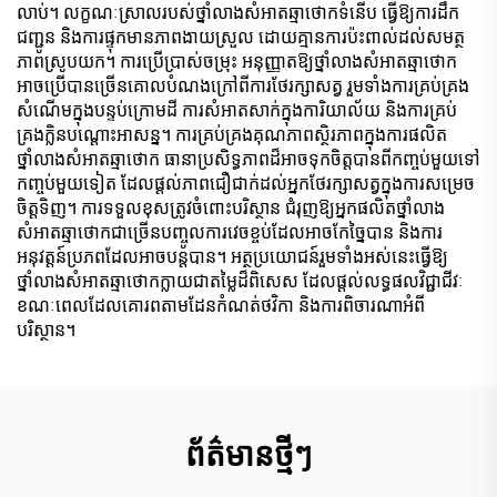
លាប់។ លក្ខណៈស្រាលរបស់ថ្នាំលាងសំអាតឆ្មាថោកទំនើប ធ្វើឱ្យការដឹក
ជញ្ជូន និងការផ្ទុកមានភាពងាយស្រួល ដោយគ្មានការប៉ះពាល់ដល់សមត្ថ
ភាពស្រូបយក។ ការប្រើប្រាស់ចម្រុះ អនុញ្ញាតឱ្យថ្នាំលាងសំអាតឆ្មាថោក
អាចប្រើបានច្រើនគោលបំណងក្រៅពីការថែរក្សាសត្វ រួមទាំងការគ្រប់គ្រង
សំណើមក្នុងបន្ទប់ក្រោមដី ការសំអាតសាក់ក្នុងការិយាល័យ និងការគ្រប់
គ្រងក្លិនបណ្ដោះអាសន្ន។ ការគ្រប់គ្រងគុណភាពស្ថិរភាពក្នុងការផលិត
ថ្នាំលាងសំអាតឆ្មាថោក ធានាប្រសិទ្ធភាពដ៏អាចទុកចិត្តបានពីកញ្ចប់មួយទៅ
កញ្ចប់មួយទៀត ដែលផ្តល់ភាពជឿជាក់ដល់អ្នកថែរក្សាសត្វក្នុងការសម្រេច
ចិត្តទិញ។ ការទទួលខុសត្រូវចំពោះបរិស្ថាន ជំរុញឱ្យអ្នកផលិតថ្នាំលាង
សំអាតឆ្មាថោកជាច្រើនបញ្ចូលការវេចខ្ចប់ដែលអាចកែច្នៃបាន និងការ
អនុវត្តន៍ប្រភពដែលអាចបន្តបាន។ អត្ថប្រយោជន៍រួមទាំងអស់នេះធ្វើឱ្យ
ថ្នាំលាងសំអាតឆ្មាថោកក្លាយជាតម្លៃដ៏ពិសេស ដែលផ្តល់លទ្ធផលវិជ្ជាជីវៈ
ខណៈពេលដែលគោរពតាមដែនកំណត់ថវិកា និងការពិចារណាអំពី
បរិស្ថាន។
ព័ត៌មានថ្មីៗ