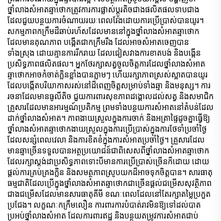
ថ្នាំលាងសំអាតឆ្មាថោកត្រូវការការផ្លាស់ប្ដូរតិចជាងផលិតផលទាបជាង
ដែលជួយបន្ថយការចំណាយរយៈពេលវែងដោយការប្រើប្រាស់បានយូរ។
សកម្មភាពកក្រឹមដ៏ឆាប់រហ័សដែលមាននៅក្នុងថ្នាំលាងសំអាតឆ្មាថោក
ដែលមានគុណភាព បង្កើតជាកក្រឹមរឹង ដែលអាចសំអាតចេញបាន
ទាំងស្រុង ដោយគ្មានការរីករាយ ដែលជៀសវាងការខាតបង់ និងបង្កើន
ប្រសិទ្ធភាពផលិតផល។ អ្នកថែរក្សាសត្វចូលចិត្តការដែលថ្នាំលាងសំអាត
ឆ្មាថោកអាចកំចាត់ក្លិនខ្លាំងបានភ្លាមៗ ហើយរក្សាភាពស្រស់ស្អាតបានយូរ
ដែលបង្កើតបរិយាកាសរស់នៅដ៏ពេញចិត្តសម្រាប់ទាំងឆ្មា និងមនុស្ស។ ការ
រចនាដែលមានធូលីតិច ជួយការពារសុខភាពដង្គោលដល់សត្វ និងសមាជិក
គ្រួសារដែលមានអារម្មណ៍ប្រតិកម្ម ព្រមទាំងបន្ថយការសំអាតនៅតំបន់ដែល
ដាក់ថ្នាំលាងសំអាត។ ភាពងាយស្រួលក្នុងការចាក់ និងអត្រាផ្ទៃដូចគ្នាធ្វើឱ្យ
ថ្នាំលាងសំអាតឆ្មាថោកងាយស្រួលក្នុងការប្រើប្រាស់ក្នុងការថែទាំប្រចាំថ្ងៃ
ដែលសន្សំពេលវេលា និងការខិតខំក្នុងការសំអាតប្រចាំថ្ងៃ។ គ្រួសារដែល
មានឆ្មាច្រើនទទួលបានអត្ថប្រយោជន៍ជាពិសេសពីថ្នាំលាងសំអាតឆ្មាថោក
ដែលរក្សាស្តង់ដាប្រសិទ្ធភាពទោះបីមានការប្រើប្រាស់ច្រើនក៏ដោយ ដោយ
ផ្តល់ការគ្រប់គ្រងក្លិន និងសមត្ថភាពស្រូបយកដ៏អាចទុកចិត្តបាន។ សារធាតុ
ធម្មជាតិដែលប្រើក្នុងថ្នាំលាងសំអាតឆ្មាថោកជាច្រើនផ្តល់ជម្រើសសុវត្ថិភាព
ជាងជម្រើសដែលមានសារធាតុគីមី ខណៈពេលដែលនៅតែរក្សាតម្លៃប្រកួត
ប្រជែង។ លក្ខណៈកក្រឹមលឿន ការពារការបំបាត់រាវមិនឱ្យទៅដល់បាត
ប្រអប់ថ្នាំលាងសំអាត ដែលការពារឥដ្ឋ និងបន្ថយតម្រូវការសំអាតជាប់