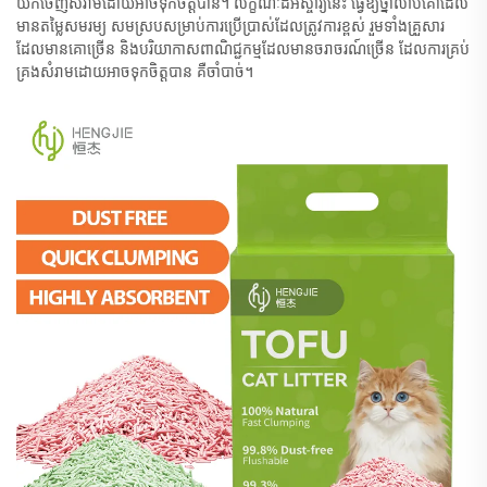
យក​ចេញ​សំរាម​ដោយ​អាច​ទុក​ចិត្ត​បាន។ លក្ខណៈ​ដ៏​អស្ចារ្យ​នេះ ធ្វើ​ឱ្យ​ថ្នាំលាប​គោ​ដែល​
មាន​តម្លៃ​សមរម្យ សមស្រប​សម្រាប់​ការ​ប្រើ​ប្រាស់​ដែល​ត្រូវ​ការ​ខ្ពស់ រួមទាំង​គ្រួសារ​
ដែល​មាន​គោ​ច្រើន និង​បរិយាកាស​ពាណិជ្ជកម្ម​ដែល​មាន​ចរាចរណ៍​ច្រើន ដែល​ការ​គ្រប់
គ្រង​សំរាម​ដោយ​អាច​ទុក​ចិត្ត​បាន គឺ​ចាំបាច់។