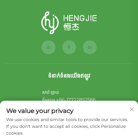
ទំនាក់ទំនងយើងឥឡូវ
សារ៉ា ឡាយ
+86-17722857586
វ៉ាទសប៖
[email protected]
អ៊ីមែល៖
We value your privacy
We use cookies and similar tools to provide our services.
ណយ ស៊ូ
If you don't want to accept all cookies, click Personalize
+44-7546 014465
វ៉ាទសប៖
cookies.