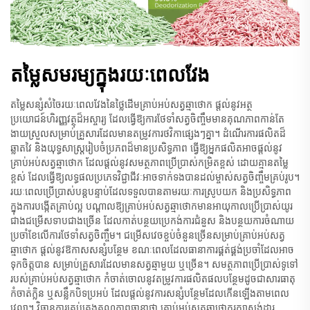
តម្លៃ​សមរម្យ​ក្នុង​រយៈ​ពេល​វែង
តម្លៃសន្សំសំចៃរយៈពេលវែងនៃថ្លៃដើមគ្រាប់អប់សត្វឆ្មាថោក ផ្តល់នូវអត្ថ
ប្រយោជន៍ហិរញ្ញវត្ថុដ៏អស្ចារ្យ ដែលធ្វើឱ្យការថែទាំសត្វចិញ្ចឹមមានគុណភាពកាន់តែ
ងាយស្រួលសម្រាប់គ្រួសារដែលមានតម្រូវការថវិកាផ្សេងៗគ្នា។ ដំណើរការផលិតដ៏
ឆ្លាតវៃ និងយុទ្ធសាស្ត្ររៀបចំប្រភពដ៏មានប្រសិទ្ធភាព ធ្វើឱ្យអ្នកផលិតអាចផ្តល់នូវ
គ្រាប់អប់សត្វឆ្មាថោក ដែលផ្តល់នូវសមត្ថភាពប្រើប្រាស់កម្រិតខ្ពស់ ដោយគ្មានតម្លៃ
ខ្ពស់ ដែលធ្វើឱ្យលទ្ធផលប្រភេទវិជ្ជាជីវៈអាចទាក់ទងបានដល់ម្ចាស់សត្វចិញ្ចឹមគ្រប់រូប។
រយៈពេលប្រើប្រាស់បន្តបន្ទាប់ដែលទទួលបានតាមរយៈការស្រូបយក និងប្រសិទ្ធភាព
ក្នុងការបង្កើតគ្រាប់ល្អ បណ្តាលឱ្យគ្រាប់អប់សត្វឆ្មាថោកមានអាយុកាលប្រើប្រាស់យូរ
ជាងជម្រើសទាបជាងច្រើន ដែលកាត់បន្ថយប្រេកង់ការជំនួស និងបន្ថយការចំណាយ
ប្រចាំខែលើការថែទាំសត្វចិញ្ចឹម។ ជម្រើសវេចខ្ចប់ចំនួនច្រើនសម្រាប់គ្រាប់អប់សត្វ
ឆ្មាថោក ផ្តល់នូវឱកាសសន្សំបន្ថែម ខណៈពេលដែលធានាការផ្គត់ផ្គង់ប្រចាំដែលអាច
ទុកចិត្តបាន សម្រាប់គ្រួសារដែលមានសត្វឆ្មាមួយ ឬច្រើន។ សមត្ថភាពប្រើប្រាស់ទូទៅ
របស់គ្រាប់អប់សត្វឆ្មាថោក កំចាត់ចោលនូវតម្រូវការផលិតផលបន្ថែមដូចជាសារធាតុ
កំចាត់ក្លិន ឬសន្លឹកបិទប្រអប់ ដែលផ្តល់នូវការសន្សំបន្ថែមដែលកើនឡើងតាមពេល
វេលា។ វិធានការគ្រប់គ្រងគុណភាពធានាថា គ្រាប់អប់សត្វឆ្មាថោករក្សាស្តង់ដារ