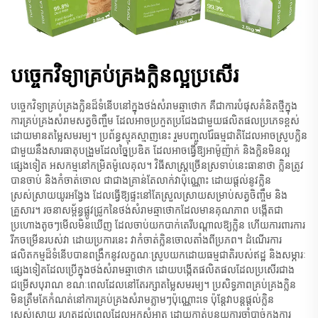
បច្ចេកវិទ្យាគ្រប់គ្រងក្លិនល្អប្រសើរ
បច្ចេកវិទ្យាគ្រប់គ្រងក្លិនដ៏ទំនើបនៅក្នុងថង់សំរាមឆ្មាថោក គឺជាការបំផុសគំនិតថ្មីក្នុង
ការគ្រប់គ្រងសំរាមសត្វចិញ្ចឹម ដែលអាចប្រកួតប្រជែងជាមួយផលិតផលប្រភេទខ្ពស់
ដោយមានតម្លៃសមរម្យ។ ប្រព័ន្ធស្មុគស្មាញនេះ រួមបញ្ចូលរ៉ែធម្មជាតិដែលអាចស្រូបក្លិន
ជាមួយនឹងសារធាតុបង្រួមដែលច្នៃប្រឌិត ដែលអាចធ្វើឱ្យអាម៉ូញ៉ាក់ និងក្លិនមិនល្អ
ផ្សេងទៀត អសកម្មនៅកម្រិតម៉ូលេគុល។ វិធីសាស្ត្រច្រើនស្រទាប់នេះធានាថា ក្លិនត្រូវ
បានចាប់ និងកំចាត់ចោល ជាជាងគ្រាន់តែលាក់វាប៉ុណ្ណោះ ដោយផ្តល់នូវក្លិន
ស្រស់ស្រាយយូរអង្វែង ដែលធ្វើឱ្យផ្ទះនៅតែស្រួលស្រាយសម្រាប់សត្វចិញ្ចឹម និង
គ្រួសារ។ រចនាសម្ព័ន្ធផ្លូវជ្រូកនៃថង់សំរាមឆ្មាថោកដែលមានគុណភាព បង្កើតជា
ប្រហោងតូចៗមើលមិនឃើញ ដែលចាប់យកបាក់តេរីបណ្តាលឱ្យក្លិន ហើយការពារការ
រីកចម្រើនរបស់វា ដោយប្រការនេះ វាកំចាត់ក្លិនចោលតាំងពីប្រភព។ ដំណើរការ
ផលិតកម្មដ៏ទំនើបបានពង្រឹកនូវលក្ខណៈស្រូបយកដោយធម្មជាតិរបស់ឥដ្ឋ និងសម្ភារៈ
ផ្សេងទៀតដែលប្រើក្នុងថង់សំរាមឆ្មាថោក ដោយបង្កើតផលិតផលដែលប្រសើរជាង
ជម្រើសបុរាណ ខណៈពេលដែលនៅតែរក្សាតម្លៃសមរម្យ។ ប្រសិទ្ធភាពគ្រប់គ្រងក្លិន
មិនត្រឹមតែកំណត់នៅការគ្រប់គ្រងសំរាមភ្លាមៗប៉ុណ្ណោះទេ ប៉ុន្តែវាបន្តផ្តល់ក្លិន
ស្រស់ស្រាយ រហូតដល់ពេលដែលអ្នកសំអាត ដោយកាត់បន្ថយការចាំបាច់ក្នុងការ