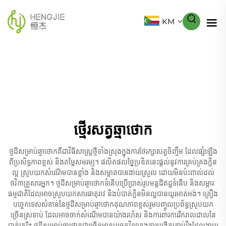
KM
ថ្មើរសត្វឆ្មាថោក
ថ្មដីសម្រាប់ឆ្មាថោក​គឺជាវិធីសាស្ត្រថ្មីទាំងស្រុង​ក្នុងការថែរក្សាសត្វចិញ្ចឹម ដែលផ្សំឡើង​
ពី​ប្រសិទ្ធភាពខ្ពស់ និងតម្លៃសមរម្យ។ ផលិតផលច្នៃប្រឌិតនេះផ្តល់នូវ​ការគ្រប់គ្រងក្លិន​
ល្អ ស្រូបយកសំណើមបានខ្លាំង និង​សម្អាត​បាន​ងាយស្រួល ដោយមិនប៉ះពាល់​ដល់
ថវិកាគ្រួសារអ្នក។ ថ្មដីសម្រាប់ឆ្មាថោក​ទំនើប​ប្រើប្រាស់​រូបមន្តដីឥដ្ឋ​ទំនើប និង​សម្ភារៈ
ធម្មជាតិ​ដែល​អាច​ស្រូបយក​សារធាតុរាវ និង​បំបាត់​ក្លិន​មិនល្អ​បាន​យូរ​អាត់អង់។ គ្រឿង
បច្ចេកទេសសំខាន់នៃ​ថ្មដីសម្រាប់ឆ្មាថោក​គុណភាពខ្ពស់​រួមបញ្ចូល​ប្រព័ន្ធស្រូបយក​
ច្រើនស្រទាប់ ដែល​អាច​ចាក់​សំណើម​បាន​យ៉ាង​រហ័ស និង​ការពារ​ការ​រីករាលដាល​នៃ​
បាក់តេរី។ ថ្មដីសម្រាប់ឆ្មាថោក​ជាច្រើន​មាន​បច្ចេកវិទ្យាក្នុង​ការ​បង្កើត​គ្រាប់​រឹង​ដែល​ងាយ​