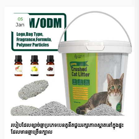
05
Jan
របៀបដែលខ្សាច់ឆ្មាប្រភេទបេនតូនីតជួយរក្សាភាពស្អាតនៅក្នុងផ្ទះ
ដែលមានឆ្មាច្រើនក្បាល