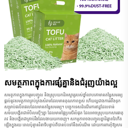
សមត្ថភាពក្នុងការផ្សំគ្នានិងជំរុញយ៉ាងល្អ
សមត្ថភាព​ក្នុង​ការ​រួម​បញ្ចូល និង​ស្រូប​យក​ដ៏​អស្ចារ្យ​របស់​ថ្នាំលាប​គោ​មាន​តម្លៃ​សមរម្យ
ផ្តល់​នូវ​សមត្ថភាព​គ្រប់គ្រង​សំរាម​ដែល​មាន​គុណភាព​ខ្ពស់ ហើយ​ល្អ​ជាង​ការ​រំពឹង​ទុក​
សម្រាប់​ផលិតផល​ដែល​មាន​តម្លៃ​សមរម្យ។ បច្ចេកទេស​ដំណើរការ​ឥដ្ឋ​ដែល​ទាន់​
សម័យ​បង្កើត​ជា​អំបិល​ស្មើៗ​គ្នា ដែល​មាន​ផ្ទៃ​ប្រសើរ​បំផុត ដែល​អាច​ស្រូប​យក​សារធាតុ​
រាវ និង​បង្កើត​ជា​គ្រាប់​រឹង​ដែល​ងាយ​យក​ចេញ។ សកម្មភាព​ចង​បញ្ចូល​គ្នា​ដ៏​ឆ្លាត​វៃ​កើត
ឡើង​ក្នុង​រយៈ​ពេល​ប៉ុន្មាន​វិនាទី​បន្ទាប់​ពី​បាន​ប៉ះ​ទៅ​នឹង​សំណើម ដោយ​ការពារ​កុំ​ឱ្យ​សារ