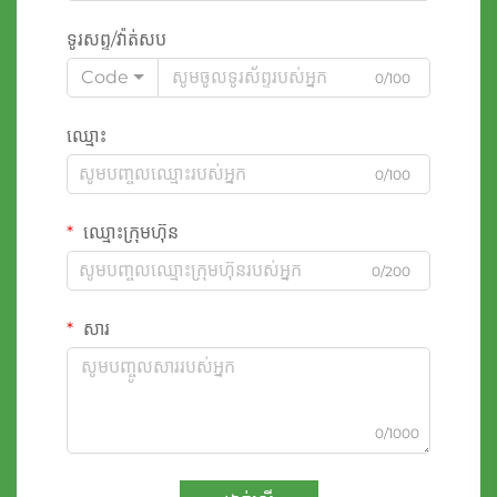
ទូរសព្ទ/វ៉ាត់សប
Code
0/100
ឈ្មោះ
0/100
ឈ្មោះក្រុមហ៊ុន
0/200
សារ
0/1000