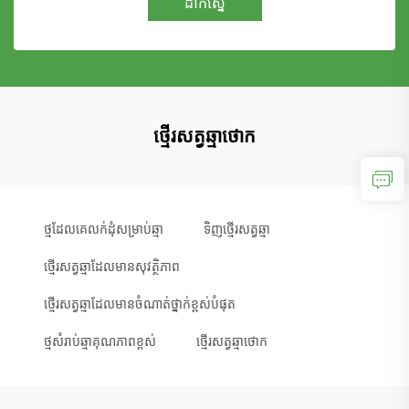
ដាក់ស្នើ
ថ្មើរសត្វឆ្មាថោក
ថ្មដែលគេលក់ដុំសម្រាប់ឆ្មា
ទិញថ្មើរសត្វឆ្មា
ថ្មើរសត្វឆ្មាដែលមានសុវត្ថិភាព
ថ្មើរសត្វឆ្មាដែលមានចំណាត់ថ្នាក់ខ្ពស់បំផុត
ថ្មសំរាប់ឆ្មាគុណភាពខ្ពស់
ថ្មើរសត្វឆ្មាថោក