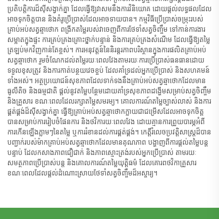
ប្រតិបត្តិការដ៏ស៊ីសង្វាក់គ្នា ដែលធ្វើឱ្យវាសមនឹងការវិនិយោគ ដោយផ្តល់លទ្ធផលដែល
អាចទុកចិត្តបាន និងគំរូប្រើប្រាស់ដែលអាចទាយបាន។ កម្មវិធីប្រើប្រាស់ចម្រុះរបស់
គ្រាប់អប់សត្វឆ្មាថោក ពង្រីកតម្លៃរបស់វាចេញពីការថែទាំសត្វចិញ្ចឹម ទៅកាន់ការងារ
សម្អាតក្នុងផ្ទះ ការគ្រប់គ្រងគ្រោះថ្នាក់បន្ទាន់ និងការគ្រប់គ្រងសំណើម ដែលធ្វើឱ្យតម្លៃ
ត្រឡប់មកវិញកាន់តែខ្ពស់។ ការអនុវត្តន៍នៃនិរន្តរភាពបរិស្ថានក្នុងការផលិតគ្រាប់អប់
សត្វឆ្មាថោក រួមចំណែកដល់តម្លៃរយៈពេលវែងតាមរយៈការប្រើប្រាស់ធនធានដោយ
ទទួលខុសត្រូវ និងការកាត់បន្ថយវេចខ្ចប់ ដែលគាំទ្រដល់អ្នកប្រើប្រាស់ និងសហគមន៍
ទាំងអស់។ អត្ថប្រយោជន៍សុខភាពដែលទាក់ទងនឹងគ្រាប់អប់សត្វឆ្មាថោកដែលមាន
ធូលីតិច និងធម្មជាតិ ផ្តល់នូវតម្លៃបន្ថែមដោយគាំទ្រសុខភាពដង្ហើមសម្រាប់សត្វចិញ្ចឹម
និងគ្រួសារ ខណៈពេលដែលរក្សាតម្លៃសមរម្យ។ គោលការណ៍តម្លៃច្បាស់លាស់ និងការ
ផ្គត់ផ្គង់ដ៏ស៊ីសង្វាក់គ្នា ធ្វើឱ្យគ្រាប់អប់សត្វឆ្មាថោកក្លាយជាជម្រើសដែលអាចទុកចិត្ត
បានសម្រាប់ការរៀបចំផែនការ និងថវិការយៈពេលវែង ដោយគ្មានការព្រួយបារម្ភអំពី
ការកើនឡើងភ្លាមៗនៃតម្លៃ ឬការរំខានដល់ការផ្គត់ផ្គង់។ កេត្តិ៍រំលេចប្រវត្តិសាស្ត្រដ៏បាន
បញ្ជាក់របស់ម៉ាកគ្រាប់អប់សត្វឆ្មាថោកដែលមានគុណភាព បង្ហាញពីការផ្តល់តម្លៃបន្ត
បន្ទាប់ ដែលកសាងភាពជឿជាក់ និងភាពស្មោះត្រង់របស់អ្នកប្រើប្រាស់ តាមរយៈ
សមត្ថភាពប្រើប្រាស់បន្ត និងគោលការណ៍តម្លៃយុត្តិធម៌ ដែលគោរពថវិកាគ្រួសារ
ខណៈពេលដែលផ្តល់ដំណោះស្រាយថែទាំសត្វចិញ្ចឹមដ៏អស្ចារ្យ។