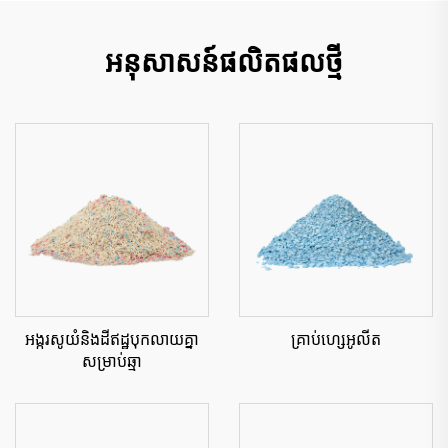
អនុសាសន៍ផលិតផលថ្មី
អង្ករសូយំនិងដីឥដ្ឋបុកលាយគ្នា
គ្រាប់ហ្សេអូលីត
សម្រាប់ឆ្មា