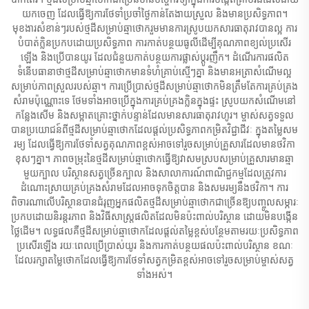
យក​ចេញ ដែល​ធ្វើឱ្យ​ការ​ថែទាំ​ប្រចាំ​ថ្ងៃ​កាន់តែ​ងាយស្រួល និង​មាន​ប្រសិទ្ធភាព។
មុខងារសំខាន់ៗ​របស់​ថ្មដីសម្រាប់ឆ្មាថោក​រួមមាន​ការ​ស្រូបយក​សារធាតុរាវ​បាន​ល្អ ការ​
បំបាត់​ក្លិន​ប្រកបដោយ​ប្រសិទ្ធភាព ការ​កាត់បន្ថយ​ធូលី​ដើម្បី​គុណភាព​ខ្យល់​ប្រសើរ​
ឡើង និង​ប្រើ​បាន​យូរ ដែល​ជំនួយ​កាត់បន្ថយ​ការ​ផ្លាស់​ប្តូរ​ញឹក​។ ដំណើរការផលិត​
ទំនើប​ធានាថា​ថ្មដីសម្រាប់ឆ្មាថោក​មាន​ទំហំ​គ្រាប់​ស្មើៗគ្នា និង​មាន​អត្រាសំណើម​ល្អ​
សម្រាប់​ភាព​ស្រួល​របស់​ឆ្មា។ ការ​ប្រើប្រាស់​ថ្មដីសម្រាប់ឆ្មាថោក​មិន​ត្រឹម​តែ​ការ​គ្រប់គ្រង​
សំរាម​ប៉ុណ្ណោះទេ ថែមទាំង​អាច​ប្រើ​ក្នុង​ការ​គ្រប់គ្រង​ក្លិន​ក្នុង​ផ្ទះ ស្រូបយក​សំណើម​នៅ​
កន្លែង​សើម និង​សម្អាត​គ្រោះថ្នាក់​បន្ទាន់​ដែល​មាន​សារធាតុ​រាវ​ហូរ។ ម្ចាស់សត្វ​ទទួល
បាន​ប្រយោជន៍​ពី​ថ្មដីសម្រាប់ឆ្មាថោក​ដែល​ផ្តល់​ប្រសិទ្ធភាព​កម្រិត​វិជ្ជាជីវៈ ក្នុង​តម្លៃ​សម
រម្យ ដែល​ធ្វើឱ្យ​ការ​ថែទាំ​សត្វ​គុណភាព​ខ្ពស់​អាច​ទៅរួច​សម្រាប់​គ្រួសារ​ដែល​មាន​ថវិកា​
ខុសៗគ្នា។ ភាព​ចម្រុះ​នៃ​ថ្មដីសម្រាប់ឆ្មាថោក​ធ្វើឱ្យ​វា​សមស្រប​សម្រាប់​គ្រួសារ​មាន​ឆ្មា
មួយ​ក្បាល បរិស្ថាន​សត្វ​ច្រើន​ក្បាល និង​សាលាការណ៍​ពាណិជ្ជកម្ម​ដែល​ត្រូវការ​
ដំណោះស្រាយ​គ្រប់គ្រង​សំរាម​ដែល​អាច​ទុក​ចិត្ត​បាន និង​សមរម្យ​នឹង​ថវិកា។ ការ​
ពិចារណា​លើ​បរិស្ថាន​បាន​ជំរុញ​អ្នកផលិត​ថ្មដីសម្រាប់ឆ្មាថោក​ជាច្រើន​ឱ្យ​បញ្ចូល​សម្ភារៈ​
ប្រកបដោយ​និរន្តរភាព និង​វិធីសាស្ត្រ​ផលិត​ដែល​មិនប៉ះពាល់​បរិស្ថាន ដោយ​មិន​បង្កើន​
ថ្លៃដើម។ លទ្ធផល​គឺ​ថ្មដីសម្រាប់ឆ្មាថោក​ដែល​ផ្តល់​តម្លៃ​ខ្ពស់​បន្ថែម​តាមរយៈ​ប្រសិទ្ធភាព​
ប្រសើរ​ឡើង រយៈពេល​ប្រើប្រាស់​យូរ និង​ការ​កាត់បន្ថយ​ផលប៉ះពាល់​បរិស្ថាន ខណៈ​
ដែល​រក្សា​តម្លៃ​ថោក​ដែល​ធ្វើឱ្យ​ការ​ថែទាំ​សត្វ​កម្រិត​ខ្ពស់​អាច​ទៅរួច​សម្រាប់​ម្ចាស់សត្វ​
ទាំងអស់។