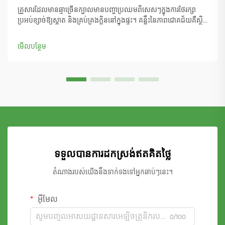
គ្រួសារដែលមានឆ្មាច្រើនក្បាលមានបញ្ហាប្រឈមពិសេសៗក្នុងការថែរក្សា
ប្រអប់ខ្សាច់ឱ្យស្អាត និងគ្រប់គ្រងក្លិននៅក្នុងផ្ទះ។ គន្លឹះនៃភាពជោគជ័យគឺស្ថិត
នៅលើការជ្រើសរើសសម្ភារៈខ្សាច់ដែលត្រឹមត្រូវ ដែលអាចទប់ទល់នឹងការប្រើ
ប្រាស់បានច្រើន និងផ្តល់នូវសមត្ថភាព...
មើលបន្ថែម
ទទួលបានការដកស្រង់ឥតគិតថ្លៃ
តំណាងរបស់យើងនឹងទាក់ទងទៅអ្នកឆាប់ៗនេះ។
អ៊ីមែល
0/100