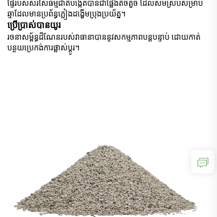
ផ្ទៃរបស់សរសៃធម្មជាតិបង្កើតបានជាផ្លែងតិចតួច ដែលសមស្របសម្រាប់
ឆ្មាដែលមានប្រព័ន្ធភ្លៀងដង្ហើមប្រុងប្រយ័ត្ន។
ប្រើប្រាស់បានយូរ
រចនាសម្ព័ន្ធដ៏ណែនរបស់វាធានាបាននូវសកម្មភាពបន្តបន្ទាប់ ដោយកាត់
បន្ថយប្រេកង់ការផ្លាស់ប្តូរ។