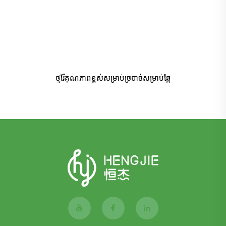
ថ្មរ៉ែគុណភាពខ្ពស់សម្រាប់ច្របាច់សម្រាប់ឆ្កែ