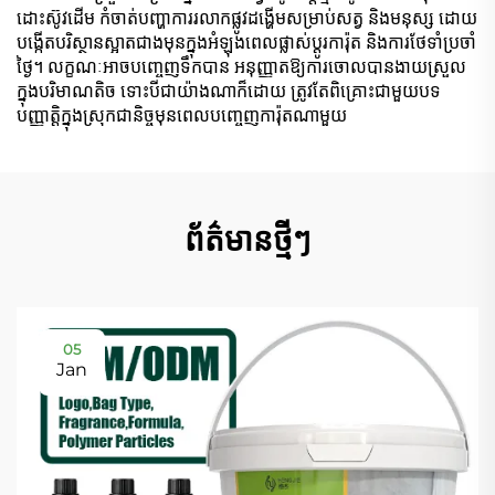
ដោះស៊ូវដើម កំចាត់បញ្ហាការរលាកផ្លូវដង្ហើមសម្រាប់សត្វ និងមនុស្ស ដោយ
បង្កើតបរិស្ថានស្អាតជាងមុនក្នុងអំឡុងពេលផ្លាស់ប្តូរការ៉ុត និងការថែទាំប្រចាំ
ថ្ងៃ។ លក្ខណៈអាចបញ្ចេញទឹកបាន អនុញ្ញាតឱ្យការចោលបានងាយស្រួល
ក្នុងបរិមាណតិច ទោះបីជាយ៉ាងណាក៏ដោយ ត្រូវតែពិគ្រោះជាមួយបទ
បញ្ញាត្តិក្នុងស្រុកជានិច្ចមុនពេលបញ្ចេញការ៉ុតណាមួយ
ព័ត៌មានថ្មីៗ
05
Jan