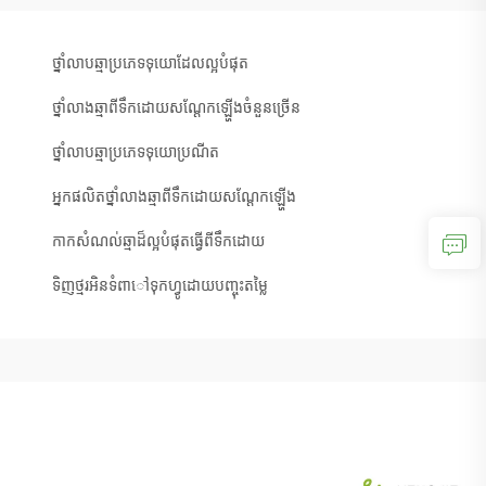
ថ្នាំលាបឆ្មាប្រភេទទុយោដែលល្អបំផុត
ថ្នាំលាងឆ្មាពីទឹកដោយសណ្តែកឡ្ហើងចំនួនច្រើន
ថ្នាំលាបឆ្មាប្រភេទទុយោប្រណីត
អ្នកផលិតថ្នាំលាងឆ្មាពីទឹកដោយសណ្តែកឡ្ហើង
កាកសំណល់ឆ្មាដ៏ល្អបំផុតធ្វើពីទឹកដោយ
ទិញថ្មរអិនទំពាៅទុកហ្វូដោយបញ្ចុះតម្លៃ