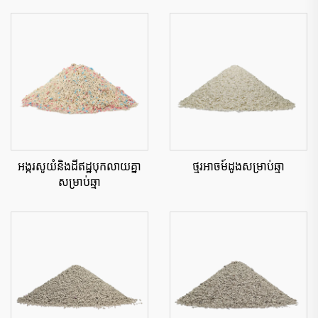
អង្ករសូយំនិងដីឥដ្ឋបុកលាយគ្នា
ថ្មរអាចម៍ដូងសម្រាប់ឆ្មា
សម្រាប់ឆ្មា