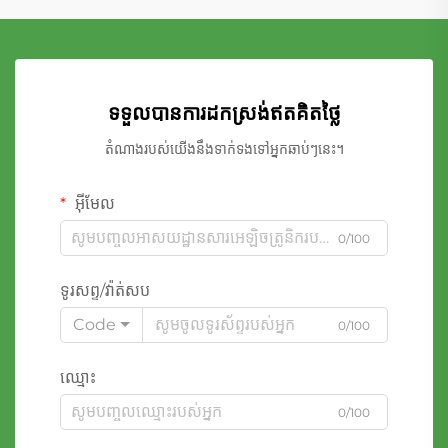
ទទួលបានការដកស្រង់ឥតគិតថ្លៃ
តំណាងរបស់យើងនឹងទាក់ទងទៅអ្នកឆាប់ៗនេះ។
អ៊ីមែល
0/100
ទូរសព្ទ/វ៉ាត់សប
Code
0/100
ឈ្មោះ
0/100