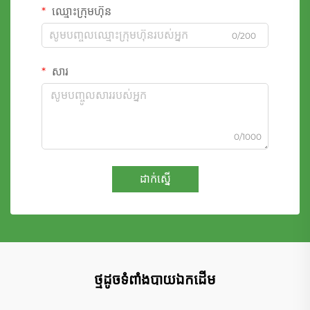
ឈ្មោះក្រុមហ៊ុន
0/200
សារ
0/1000
ដាក់ស្នើ
ថ្មដូចទំពាំងបាយឯកដើម