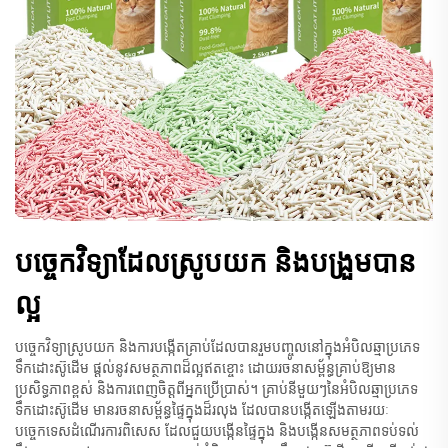
បច្ចេកវិទ្យាដែលស្រូបយក និងបង្រួមបាន
ល្អ
បច្ចេកវិទ្យាស្រូបយក និងការបង្កើតគ្រាប់ដែលបានរួមបញ្ចូលនៅក្នុងអំបិលឆ្មាប្រភេទ
ទឹកដោះស៊ូដើម ផ្តល់នូវសមត្ថភាពដ៏ល្អឥតខ្ចោះ ដោយរចនាសម្ព័ន្ធគ្រាប់ឱ្យមាន
ប្រសិទ្ធភាពខ្ពស់ និងការពេញចិត្តពីអ្នកប្រើប្រាស់។ គ្រាប់នីមួយៗនៃអំបិលឆ្មាប្រភេទ
ទឹកដោះស៊ូដើម មានរចនាសម្ព័ន្ធផ្ទៃក្នុងដ៏រលុង ដែលបានបង្កើតឡើងតាមរយៈ
បច្ចេកទេសដំណើរការពិសេស ដែលជួយបង្កើនផ្ទៃក្នុង និងបង្កើនសមត្ថភាពទប់ទល់