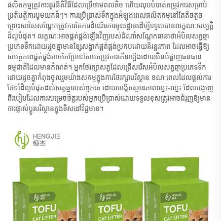
ផលិតកម្មត្រូវការនូវនីតិវិធីដែលប្រើថាមពលតិច ហើយលុបបំបាត់តម្រូវការសម្រាប់
ប្រតិបត្តិការបូមយកធំៗ។ ការប្រើប្រាស់ទឹកក្នុងអំឡុងពេលផលិតកម្មនៅតែតិចតួច
ព្រោះសរសៃសណ្តែកត្រូវការតែការដំណើរការមូលដ្ឋានដើម្បីទទួលបានលក្ខណៈសម្បត្តិ
ដ៏ល្អបំផុត។ លក្ខណៈអាចផ្គត់ផ្គង់ឡើងវិញរបស់ដំណាំសណ្តែកធានាថាអំបិលសត្វឆ្មា
ប្រភេទទឹកដោយដូចគ្នាមានខ្សែសង្វាក់ផ្គត់ផ្គង់ប្រកបដោយនិរន្តរភាព ដែលអាចធ្វើឱ្យ
សមត្ថភាពផ្គត់ផ្គង់អាចកែប្រែទៅតាមតម្រូវការកើនឡើងដោយមិនបំផ្លាញធនធាន
ធម្មជាតិដែលមានកំណត់។ អ្នកថែរក្សាសត្វដែលជ្រើសរើសអំបិលសត្វឆ្មាប្រភេទទឹក
ដោយដូចគ្នាកំពុងចូលរួមយ៉ាងសកម្មក្នុងការថែរក្សាបរិស្ថាន ខណៈពេលដែលផ្តល់ការ
ថែទាំដ៏ល្អបំផុតដល់សត្វឆ្មារបស់ពួកគេ ដោយបង្កើតស្ថានភាពឈ្នះ-ឈ្នះ ដែលបង្ហាញ
ពីរបៀបដែលការសម្រេចចិត្តរបស់អ្នកប្រើប្រាស់ដោយទទួលខុសត្រូវអាចជំរុញឱ្យមាន
ការផ្លាស់ប្តូរបរិស្ថានក្នុងទិសដៅវិជ្ជមាន។