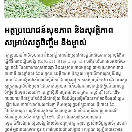
អត្ថប្រយោជន៍សុខភាព និងសុវត្ថិភាព
សម្រាប់សត្វចិញ្ចឹម និងម្ចាស់
អត្ថប្រយោជន៍លើសុខភាព និងសុវត្ថិភាពទាំងស្រុងដែលផ្តល់ដោយកាកសូរាបុរីដើម
ធ្វើពីទឹកដោះស៊ូយបន្លែ (tofu cat litter original) បង្កើតបរិយាកាសអនាម័យ
ល្អប្រសើរ ដែលការពារសុខភាពឆ្មា និងសុខុមាលភាពមនុស្ស តាមរយៈសមាសភាព
ធម្មជាតិ គ្មានថ្នាំពុល និងលក្ខណៈសុវត្ថិភាពកម្រិតខ្ពស់។ ផ្ទុយពីកាកសូរាបុរីដីឥដ្ឋ
ធម្មតាដែលបង្កើតជាសំណល់ស៊ីលីកាដែលគ្រោះថ្នាក់ កាកសូរាបុរី tofu ដើមនេះរក្សា
សូត្រគ្មានធូលីទាំងស្រុង ដែលកាត់បន្ថយហានិភ័យនៃការរលាកផ្លូវដង្ហើមចំពោះសត្វ
ចិញ្ចឹម និងម្ចាស់របស់វា។ ការខ្វះស៊ីលីកាផ្លូវជាក់លាក់ក្នុងកាកសូរាបុរី tofu ដើម
ការពារការកើតឡើងនៃជំងឺស៊ីលីកូស៊ីស និងជំងឺផ្លូវដង្ហើមដែលទាក់ទងនឹងធូលីផ្សេង
ទៀត ដែលអាចប៉ះពាល់ដល់ទាំងឆ្មា និងមនុស្សក្នុងអំឡុងពេលប្រើប្រាស់ និង
ថែទាំកាកសូរា។ សុវត្ថិភាពក្នុងករណីលេបចូលដោយចៃដន្យគឺជាអត្ថប្រយោជន៍
សំខាន់មួយរបស់កាកសូរាបុរី tofu ដើម ដោយសារតែសមាសភាព
ធម្មជាតិពីសណ្តែកស៊ូយបន្លែ ដែលមិនបង្កគ្រោះថ្នាក់ពុល ប្រសិនបើឆ្មាចូលចិត្តលេបវា
ក្នុងអំឡុងពេលសម្អាតខ្លួន ឬការស្វែងយល់ស្រាវជ្រាវ។ លក្ខណៈសុវត្ថិភាពនេះមាន