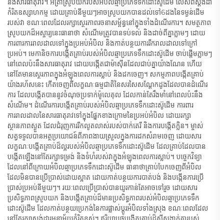
នឹងសារធាតុរាវ។ អត្រាស្រូបយករបស់អំបិលឆ្មាប្រភេទទឹកដោះស៊ូដើម លើសពីស្តង់ដា
កំរិតឧស្សាហកម្ម ដោយគ្រាប់នីមួយៗអាចស្រូបយកបានដល់ទៅ​6ដង​នៃ​ទម្ងន់ដើម​
របស់វា ខណៈពេលដែលរក្សាស្ថេរភាពរចនាសម្ព័ន្ធ​នៅក្នុង​ទាំង​ដំណើរការ។ សមត្ថភាព
ស្រូបយកដ៏អស្ចារ្យនេះធានាថា សំណើមត្រូវបានទប់ទល់ និងដាច់ពីគ្នាភ្លាមៗ ដោយ
ការពារការរាលដាលទៅក្នុងប្រអប់អំបិល និងកាត់បន្ថយការរីករាលដាលទៅក្រៅ
ប្រអប់។ មេកានិចការបង្កើតគ្រាប់របស់អំបិលឆ្មាប្រភេទទឹកដោះស៊ូដើម ចាប់ផ្តើមភ្លាមៗ
នៅពេលប៉ះនឹងសារធាតុរាវ ដោយបង្កើតជាម៉ាស៊ីនដែលជាប់គ្នាយ៉ាងណែន ហើយ
នៅតែមានស្ថេរភាពក្នុងអំឡុងពេលការស្លាប់ និងដកចេញ។ សកម្មភាពបង្កើតគ្រាប់
យ៉ាងរហ័សនេះ កើតចេញពីលក្ខណៈធម្មជាតិនៃសរសៃសណ្តែកដូងដែលបានដំណើរ
ការ ដែលបង្កើតបាននូវចំណុចប្រទាក់ម៉ូលេគុល ដែលកាន់តែរឹងមាំនៅពេលប៉ះនឹង
សំណើម។ ដំណើរការបង្កើតគ្រាប់របស់អំបិលឆ្មាប្រភេទទឹកដោះស៊ូដើម ការពារ
ការរាលដាលនៃសារធាតុរាវទៅក្នុងផ្នែកខាងក្រោមនៃប្រអប់អំបិល ដោយរក្សា
ស្ថានភាពស្ងួត ដែលជំរុញការរីកលូតលាស់របស់បាក់តេរី និងការបង្កើតក្លិន។ ម្ចាស់
សត្វទទួលបានអត្ថប្រយោជន៍ពីភាពងាយស្រួលក្នុងការដកសំរាមចេញ ដោយសារ
លក្ខណៈបង្កើតគ្រាប់ដ៏ល្អរបស់អំបិលឆ្មាប្រភេទទឹកដោះស៊ូដើម ដែលគ្រាប់ដែលបាន
បង្កើតឡើងនៅតែរក្សាទម្រង់ និងទំហំរបស់វាក្នុងអំឡុងពេលការស្លាប់។ បច្ចេកវិទ្យា
ដែលនៅពីក្រោយអំបិលឆ្មាប្រភេទទឹកដោះស៊ូដើម ធានាថាគ្រាប់បែកចេញពីអំបិល
ដែលមិនបានប្រើប្រាស់ដោយស្អាត ដោយកាត់បន្ថយការបាត់បង់ និងបង្កើនការប្រើ
ប្រាស់ប្រអប់នីមួយៗ។ រយៈពេលប្រើប្រាស់បានយូរកាន់តែអាចទៅរួច ដោយសារ
ប្រសិទ្ធភាពស្រូបយក និងបង្កើតគ្រាប់ដ៏មានប្រសិទ្ធភាពរបស់អំបិលឆ្មាប្រភេទទឹក
ដោះស៊ូដើម ដែលកាត់បន្ថយប្រេកង់នៃការផ្លាស់ប្តូរអំបិលទាំងស្រុង ខណៈពេលដែល
នៅតែរក្សាស្តង់ដារអនាម័យកំរិតខ្ពស់។ ឥរិយាបថបង្កើតគ្រាប់ដ៏ស៊ីសង្វាក់គ្នារបស់