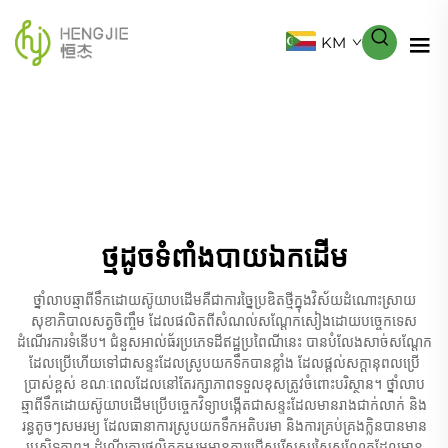
KM
ថ្មដូចទំពាំងបាយឯកដើម
ថ្នាំលាបឆ្មាពីទឹកដោយស៊ូយាបដើមគឺជាការច្នៃប្រឌិតថ្មីក្នុងវិស័យដំណោះស្រាយ
សុខាភិបាលសត្វចិញ្ចឹម ដែលផលិតពីសំណល់សណ្តែកសៀងដោយបច្ចេកទេស
ដំណើរការទំនើប។ ជំនួសអាល់ធ័រប្រភេទដីឥដ្ឋប្រពៃណីនេះ បានបំលែងសាច់សណ្តែក
ដែលប្រើហើយទៅជាសន្ទះដែលស្រូបយកទឹកបានខ្លាំង ដែលផ្តល់សក្តានុពលប្រើ
ប្រាស់ខ្ពស់ ខណៈពេលដែលនៅតែរក្សាភាពទទួលខុសត្រូវចំពោះបរិស្ថាន។ ថ្នាំលាប
ឆ្មាពីទឹកដោយស៊ូយាបដើមប្រើបច្ចេកវិទ្យាបង្កើតជាសន្ទះដែលមានរាងជាក់លាក់ និង
រន្ធតូចៗសមរម្យ ដែលធានាការស្រូបយកទឹកអតិបរមា និងការគ្រប់គ្រងក្លិនបានមាន
ប្រសិទ្ធភាព។ ដំណើរការផលិតកម្មរួមមានការជ្រើសរើសសរសៃសណ្តែកដែលមាន