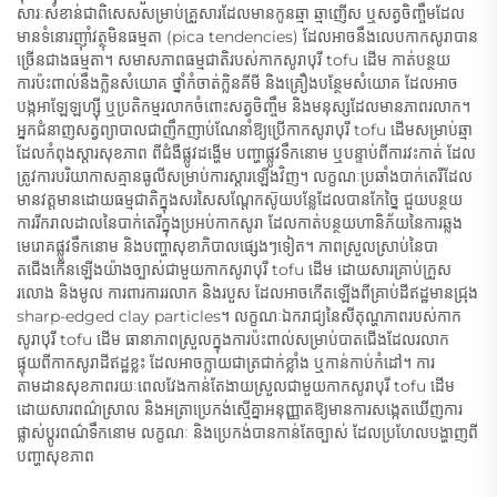
សារៈសំខាន់ជាពិសេសសម្រាប់គ្រួសារដែលមានកូនឆ្មា ឆ្មាញើស ឬសត្វចិញ្ចឹមដែល
មានទំនោរញ៉ាំវត្ថុមិនធម្មតា (pica tendencies) ដែលអាចនឹងលេបកាកសូរាបាន
ច្រើនជាងធម្មតា។ សមាសភាពធម្មជាតិរបស់កាកសូរាបុរី tofu ដើម កាត់បន្ថយ
ការប៉ះពាល់នឹងក្លិនសំយោគ ថ្នាំកំចាត់ក្លិនគីមី និងគ្រឿងបន្ថែមសំយោគ ដែលអាច
បង្កអាឡែឡហ្ស៊ី ឬប្រតិកម្មរលាកចំពោះសត្វចិញ្ចឹម និងមនុស្សដែលមានភាពរលាក។
អ្នកជំនាញសត្វព្យាបាលជាញឹកញាប់ណែនាំឱ្យប្រើកាកសូរាបុរី tofu ដើមសម្រាប់ឆ្មា
ដែលកំពុងស្តារសុខភាព ពីជំងឺផ្លូវដង្ហើម បញ្ហាផ្លូវទឹកនោម ឬបន្ទាប់ពីការវះកាត់ ដែល
ត្រូវការបរិយាកាសគ្មានធូលីសម្រាប់ការស្តារឡើងវិញ។ លក្ខណៈប្រឆាំងបាក់តេរីដែល
មានវត្តមានដោយធម្មជាតិក្នុងសរសៃសណ្តែកស៊ូយបន្លែដែលបានកែច្នៃ ជួយបន្ថយ
ការរីករាលដាលនៃបាក់តេរីក្នុងប្រអប់កាកសូរា ដែលកាត់បន្ថយហានិភ័យនៃការឆ្លង
មេរោគផ្លូវទឹកនោម និងបញ្ហាសុខាភិបាលផ្សេងៗទៀត។ ភាពស្រួលស្រាប់នៃបា
តជើងកើនឡើងយ៉ាងច្បាស់ជាមួយកាកសូរាបុរី tofu ដើម ដោយសារគ្រាប់ក្រួស
រលោង និងមូល ការពារការរលាក និងរបួស ដែលអាចកើតឡើងពីគ្រាប់ដីឥដ្ឋមានជ្រុង
sharp-edged clay particles។ លក្ខណៈឯករាជ្យនៃសីតុណ្ហភាពរបស់កាក
សូរាបុរី tofu ដើម ធានាភាពស្រួលក្នុងការប៉ះពាល់សម្រាប់បាតជើងដែលរលាក
ផ្ទុយពីកាកសូរាដីឥដ្ឋខ្លះ ដែលអាចក្លាយជាត្រជាក់ខ្លាំង ឬកាន់កាប់កំដៅ។ ការ
តាមដានសុខភាពរយៈពេលវែងកាន់តែងាយស្រួលជាមួយកាកសូរាបុរី tofu ដើម
ដោយសារពណ៌ស្រាល និងអត្រាប្រេកង់ស្មើគ្នាអនុញ្ញាតឱ្យមានការសង្កេតឃើញការ
ផ្លាស់ប្តូរពណ៌ទឹកនោម លក្ខណៈ និងប្រេកង់បានកាន់តែច្បាស់ ដែលប្រហែលបង្ហាញពី
បញ្ហាសុខភាព