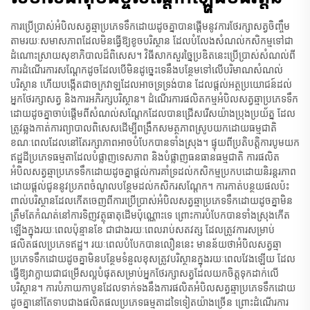
ការប្រើប្រាស់អំបិលសត្វឆ្មាប្រភេទទឹកដោយដូចគ្នាបានផ្តើមនូវការថែរក្សាសត្វចិញ្ចឹម
តាមរយៈសមាសភាពដែលមិនធ្វើឱ្យខូចបរិស្ថាន ដែលបំលែងសំណល់កសិកម្មទៅជា
ដំណោះស្រាយសុខាភិបាលដ៏ពិសេស។ វិធីសាកសួរច្នៃប្រឌិតនេះប្រើប្រាស់សំណល់ពី
ការដំណើរការសណ្តែកដូចដែលបើមិនដូច្នេះទេនឹងបន្ថែមទៅលើបរិមាណសំណល់
បរិស្ថាន ហើយបង្កើតជាចក្រវាឡដែលអាចទ្រទ្រង់បាន ដែលផ្តល់អត្ថប្រយោជន៍ដល់
អ្នកថែរក្សាសត្វ និងការអភិរក្សបរិស្ថាន។ ដំណើរការផលិតកម្មអំបិលសត្វឆ្មាប្រភេទទឹក
ដោយដូចគ្នាចាប់ផ្តើមពីសំណល់សណ្តែកដែលបានជ្រើសរើសយ៉ាងប្រុងប្រយ័ត្ន ដែល
ត្រូវឆ្លងកាត់ការព្យាបាលពិសេសដើម្បីពង្រឹកសមត្ថភាពស្រូបយកដោយធម្មជាតិ
ខណៈពេលដែលនៅតែរក្សាភាពអាចបំបែកបានទាំងស្រុង។ ផ្ទុយពីប្រតិបត្តិការបូមយក
ឥដ្ឋដីប្រភេទធម្មតាដែលបំផ្លាញទេសភាព និងបំផ្លាញធនធានធម្មជាតិ ការផលិត
អំបិលសត្វឆ្មាប្រភេទទឹកដោយដូចគ្នាផ្តល់ការគាំទ្រដល់កសិកម្មប្រកបដោយនិរន្តរភាព
ដោយផ្តល់ជូននូវប្រភពចំណូលបន្ថែមដល់កសិករសណ្តែក។ ការកាត់បន្ថយផលប៉ះ
ពាល់បរិស្ថានដែលកើតចេញពីការប្រើប្រាស់អំបិលសត្វឆ្មាប្រភេទទឹកដោយដូចគ្នាមិន
ត្រឹមតែកំណត់នៅការទិញវត្ថុធាតុដើមប៉ុណ្ណោះទេ ព្រោះការបំបែកបានទាំងស្រុងកើត
ឡើងក្នុងរយៈពេលប៉ុន្មានខែ ជាជាងរយៈពេលរាប់សតវត្ស ដែលត្រូវការសម្រាប់
ផលិតផលប្រភេទឥដ្ឋ។ រយៈពេលបំបែកបានលឿននេះ មានន័យថាអំបិលសត្វឆ្មា
ប្រភេទទឹកដោយដូចគ្នាមិនបន្ថែមទំនួលខុសត្រូវបរិស្ថានក្នុងរយៈពេលវែងឡើយ ដែល
ធ្វើឱ្យវាក្លាយជាជម្រើសល្អបំផុតសម្រាប់អ្នកថែរក្សាសត្វដែលយកចិត្តទុកដាក់លើ
បរិស្ថាន។ ការបំភាយកាបូនដែលទាក់ទងនឹងការផលិតអំបិលសត្វឆ្មាប្រភេទទឹកដោយ
ដូចគ្នានៅតែទាបជាងផលិតផលប្រភេទធម្មតាដទៃទៀតយ៉ាងច្រើន ព្រោះដំណើរការ