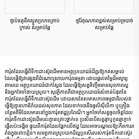
ថ្មប៉េនតូនីតស្ងួតប្រភេទគ្រាប់
ថ្មរ៉ែគុណភាពខ្ពស់សម្រាប់ច្របាច់
ក្រាស់ សម្រាប់ឆ្កែ
សម្រាប់ឆ្កែ
ការ៉ុតដែលធ្វើពីទឹកដោះស៊ូវដើមមានអត្ថប្រយោជន៍ដ៏គួរឱ្យកត់សម្គាល់
ដែលធ្វើឱ្យវាផ្សេងពីដំណោះស្រាយការ៉ុតធម្មតា ដោយផ្តល់តម្លៃដ៏អស្ចារ្យ
តាមរយៈអត្ថប្រយោជន៍ជាក់ស្តែង ដែលធ្វើឱ្យសត្វចិញ្ចឹមមានសុខភាពល្អ
និងអ្នកថែទាំងាយស្រួល។ សុវត្ថិភាពគឺជាអត្ថប្រយោជន៍សំខាន់បំផុតនៃ
ការ៉ុតដែលធ្វើពីទឹកដោះស៊ូវដើម ដោយសារតែសមាសភាពធម្មជាតិរបស់វា
ធ្វើឱ្យគ្មានហានិភ័យដល់សុខភាព ដែលទាក់ទងនឹងធូលីស៊ីលីកា ឬគ្រឿង
បន្ថែមគីមីដែលមាននៅក្នុងការ៉ុតឥដ្ឋប្រពៃណី។ អ្នកថែទាំសត្វចូលចិត្តដែល
ការ៉ុតទឹកដោះស៊ូវដើមនេះគ្មានគ្រោះថ្នាក់ទេ ប្រសិនបើសត្វឆ្មាឬកូនឆ្មាភ្ញាក់
ផ្អើលប៉ះទង្គិច ផ្ទុយពីការ៉ុតដែលផ្អែកលើឥដ្ឋ ដែលអាចបណ្តាលឱ្យកើតការរា
រាំងក្នុងពោះវៀន។ សមត្ថភាពស្រូបយកដ៏ល្អប្រសើររបស់ការ៉ុតទឹកដោះស៊ូវ