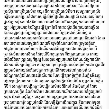
ដើម លើសលប់លើផលិតផលប្រកួតប្រជែងជាច្រើន ដោយគ្រាប់នីមួយៗ
អាចស្រូបយកសារធាតុរាវបានច្រើនដងនៃទម្ងន់របស់វា ដែលនាំឱ្យមាន
ប្រសិទ្ធភាពប្រើប្រាស់បានយូរ និងការប្រើប្រាស់តិច។ សមត្ថភាពប្រសើរ
ឡើងនេះបកប្រែទៅជាការសន្សំសំចៃថ្លៃដើមដោយផ្ទាល់ ដោយសារតែការ
ផ្លាស់ប្តូរការ៉ុតកាន់តែតិច ខណៈពេលដែលនៅតែរក្សាស្តង់ដារអនាម័យបាន
ល្អ។ អត្ថប្រយោជន៍បរិស្ថានធ្វើឱ្យការ៉ុតទឹកដោះស៊ូវដើមក្លាយជាជម្រើស
ទាក់ទាញសម្រាប់អ្នកប្រើប្រាស់ដែលយកចិត្តទុកដាក់លើបរិស្ថាន
ដោយសារតែសមាសភាពដែលអាចរលាយបានដោយធម្មជាតិរបស់វា ដែល
រលាយបានដោយធម្មជាតិ ដោយមិនរួមចំណែកដល់ការប្រមូលផ្តុំនៅ
កន្លែងបោះចោលសំរាម។ ដំណើរការផលិតប្រកបដោយនិរន្តរភាពប្រើ
ប្រាស់សំណល់កសិកម្ម ដែលបើមិនដូច្នោះទេនឹងត្រូវបោះចោល ដោយ
បង្កើតវិធីសាស្ត្រសេដ្ឋកិច្ចវដ្ត ដែលផ្តល់អត្ថប្រយោជន៍ទាំងដល់អ្នកផលិត
និងការអភិរក្សបរិស្ថាន។ សមត្ថភាពគ្រប់គ្រងក្លិនរបស់ការ៉ុតទឹកដោះស៊ូវដើម
ល្អប្រសើរដោយសារតែលក្ខណៈធម្មជាតិដែលមាននៅក្នុងសរសៃ
សណ្តែកសៀងដែលបានដំណើរការ ដែលធ្វើឱ្យអាម៉ូញ៉ាក់ និងក្លិនមិនល្អ
ផ្សេងៗទៀតអសកម្ម ដោយគ្មានការត្រូវការក្លិនសិប្បនិម្មិត ឬអ្នកបំបាត់ក្លិន
គីមី។ សកម្មភាពបង្កើតគ្រាប់បង្កើតជាម៉ាស់ដ៏រឹងមាំ និងស៊ីជម្រៅ ដែល
គ្របដណ្តប់ក្លិន និងសំណើម ដោយការពារការរីករាលដាលនៅក្នុងប្រអប់
ការ៉ុត និងតំបន់ជុំវិញ។ លក្ខណៈងាយស្រួលរួមមានការដោះស្រាយដែល
ស្រាលជាងការ៉ុតឥដ្ឋប្រពៃណី ដែលធ្វើឱ្យការដឹកជញ្ជូន និងការចាក់ចូល
កាន់តែងាយស្រួលសម្រាប់អ្នកថែទាំសត្វ។ រូបមន្តគ្មានធូលីរបស់ការ៉ុតទឹក