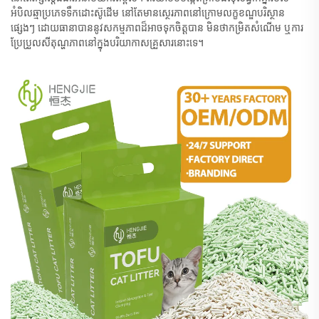
អំបិលឆ្មាប្រភេទទឹកដោះស៊ូដើម នៅតែមានស្ថេរភាពនៅក្រោមលក្ខខណ្ឌបរិស្ថាន
ផ្សេងៗ ដោយធានាបាននូវសកម្មភាពដ៏អាចទុកចិត្តបាន មិនថាកម្រិតសំណើម ឬការ
ប្រែប្រួលសីតុណ្ហភាពនៅក្នុងបរិយាកាសគ្រួសារនោះទេ។