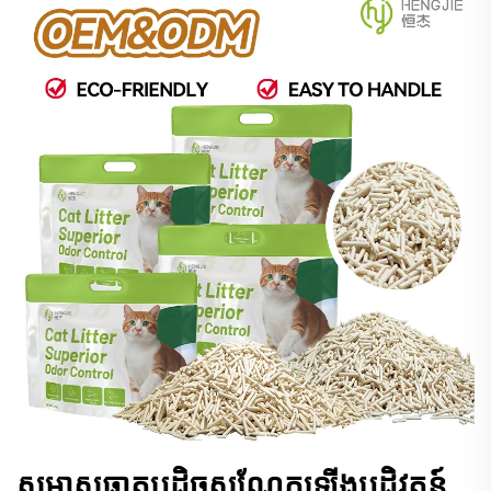
សមាសធាតុបដិច្ចសណ្តែកឡ្ហើងបដិវត្តន៍