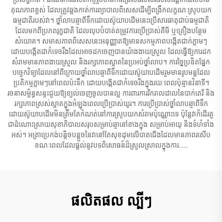
គុណភាពខ្ពស់ ដែលត្រូវឆ្លងកាត់ការព្យាបាលពិសេសដើម្បីពង្រឹកលក្ខណៈស្រូបយក
ធម្មជាតិរបស់វា។ ថ្នាំលាបឆ្មាពីទឹកដោយស៊ូយាបដើមនេះប្រើសារធាតុជាប់ធម្មជាតិ
ដែលមកពីប្រភពរុក្ខជាតិ ដែលលុបបំបាត់តម្រូវការប្រើប្រាស់គីមី ឬគ្រឿងបន្ថែម
សំយោគ។ សមាសភាពពិសេសនេះអនុញ្ញាតឱ្យមានសកម្មភាពបង្កើតជាក់ភ្លាមៗ
ដោយបង្កើតជាកំទេចរឹងដែលអាចដកចេញបានយ៉ាងងាយស្រួល ដែលធ្វើឱ្យការដក
សំរាមមានភាពងាយស្រួល និងរក្សាភាពស្អាតនៃប្រអប់ថ្នាំលាប។ ការច្នៃប្រឌិតផ្នែក
បច្ចេកវិទ្យាដែលនៅពីក្រោយថ្នាំលាបឆ្មាពីទឹកដោយស៊ូយាបដើមរួមមានរូបមន្តដែល
ប្រតិកម្មភ្លាមៗនៅពេលប៉ះទឹក ដោយបង្កើតជាកំទេចរឹងក្នុងរយៈពេលប៉ុន្មានវិនាទី។
រចនាសម្ព័ន្ធសន្ទះជួយឱ្យខ្យល់ចេញចូលបានល្អ ការពារការរីករាលដាលនៃបាក់តេរី និង
រក្សាភាពស្រស់ស្អាតក្នុងអំឡុងពេលប្រើប្រាស់យូរ។ ការប្រើប្រាស់ថ្នាំលាបឆ្មាពីទឹក
ដោយស៊ូយាបដើមមិនត្រឹមតែកំណត់នៅការស្រូបយកសំរាមប៉ុណ្ណោះទេ ប៉ុន្តែវាក៏ដើរតួ
ជាដំណោះស្រាយសុខាភិបាលសរុបសម្រាប់ឆ្មានៅខាងក្នុង សម្រាប់អាយុ និងទំហំទាំង
អស់។ អត្រាប្រេកង់បន្តិចបន្តួចនៃវានៅតែសុខដុមលើបាតជើងដែលមានភាពរសើប
ខណៈពេលដែលផ្តល់នូវបទពិសោធន៍ដ៏ស្រួលស្រាលក្នុងការ​​​​​​​​​​​​​​​​​​​​​​​​​​​​​​​​​​​​​​​​​​​​​​​​​​​​​​​​​​​​​​​​​​​​​​​​​​​​​​​​​​​​​​​​​​​​​​​​​​​​​​​​​​​​​​​​​​​​​​​​​​​​​​​​​​​​​​​​​​​​​​​​​​​​​​​​​​​​​​​​​​​​​​​​​​​​​​​​​​​​​​​​​​​​​​​​​​​​​​​​​​​​​​​​​​​​​​​​​​​​​​​​​​​​​​​​​​​​​​​​​​​​​​​​​​​​​​​​​​​​​​​​​​​​​​​​​​​​​​​​​​​​​​​​​​​​​​​​​​​​​​​​​​​​​​​​​​​​​​​​​​​​​​​​​​​​​​​​​​​​​​​​​​​​​​​​​​​​​​​​​​​​​​​​​​​​​​​​​​​​​​​​​​​​​​​​​​​​​​​​​​​​​​​​​​​​​​​​​​​​​​​​​​​​​​​​​​​​​​​​​​​​​​​​​​​​​​​​​​​​​​​​​​​​​​​​​​​​​​​​​​​​​​​​​​​​​​​​​​​​......
ផលិតផល ល្បីៗ