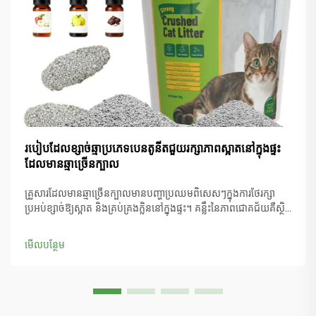
របៀបដែលខ្សាច់ឆ្មាប្រភេទបេនតូនីតជួយរក្សាភាពស្អាតនៅក្នុងផ្ទះ
ដែលមានឆ្មាច្រើនក្បាល
គ្រួសារដែលមានឆ្មាច្រើនក្បាលមានបញ្ហាប្រឈមពិសេសៗក្នុងការថែរក្សា
ប្រអប់ខ្សាច់ឱ្យស្អាត និងគ្រប់គ្រងក្លិននៅក្នុងផ្ទះ។ គន្លឹះនៃភាពជោគជ័យគឺស្ថិត
នៅលើការជ្រើសរើសសម្ភារៈខ្សាច់ដែលត្រឹមត្រូវ ដែលអាចទប់ទល់នឹងការប្រើ
ប្រាស់បានច្រើន និងផ្តល់នូវសមត្ថភាព...
មើលបន្ថែម