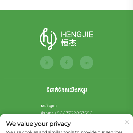
ទំនាក់ទំនងយើងឥឡូវ
សារ៉ា ឡាយ
+86-17722857586
វ៉ាទសប៖
[email protected]
អ៊ីមែល៖
We value your privacy
We use cookies and similar tools to provide our services.