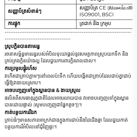
សញ្ញាប័ត្រ CE (សอดคล้องត
សញ្ញាប័ត្រសំខាន់ៗ
ISO9001, BSCI
ការផ្ទុក
ត្រជាក់ និង ក្រអូប
---------------------------------------------------------------------
------------------------------------
ស្រូបក្លិនបានតាមរន្ធ
រចនាសម្ព័ន្ធមានរន្ធរបស់អំបិលទុយោផ្តល់នូវសមត្ថភាព​ស្រូបយកទឹក និង
គ្រប់គ្រងក្លិន​យ៉ាងល្អ ដែល​ជួយ​ការពារ​ក្លិន​រាលដាល។
ការប្រមូលផ្តុំរហ័ស
វាកើតជាគ្រាប់​ភ្លាមៗ​នៅពេល​ប៉ះ​ទឹក ហើយ​បង្កើត​ជា​គ្រាប់​ដែល​ជាប់​គ្នាជាប់
ធ្វើ​ឱ្យ​វា​ងាយ​ស្រោប។
អាចបញ្ចេញទៅក្នុងស្ពានបាន & ងាយស្រួល
ផលិតពីសារធាតុរុក្ខជាតិដែលអាចរលាយបាន វាអាចបញ្ចេញទៅក្នុងស្ពាន
បានដោយផ្ទាល់ (សូមបញ្ចេញជាផ្នែកតូចៗ)។
កាត់បន្ថយការរីឯក
គ្រាប់ធំៗមាន​សភាព​អាក្រក់​ជាង​ក្នុង​ការ​ជាប់​នឹង​ដៃ​ជើង​ឆ្មា ដែល​ជួយ​កាត់​
បន្ថយ​ការ​រី​អំបិល​នៅ​ជុំវិញ​ផ្ទះ។