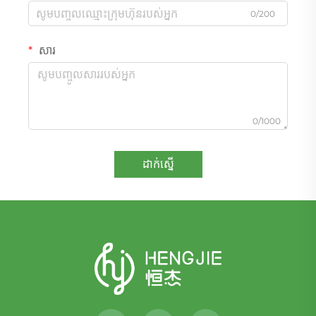
0/200
សារ
0/1000
ដាក់ស្នើ