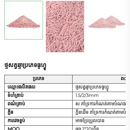
ថ្មសត្វឆ្មាប្រភេទធូហ្វូ
ប្រភេទ
ពor
ឈ្មោះផលិតផល
ថ្មសត្វឆ្មាប្រភេទធូហ្វូ
ទំហំគ្រាប់
1.5/2/3mm
ពណ៌គ្រាប់
ស
គាំទ្រការកំណត់តាមបំណង
ក្លិន
ក្លិនដើម គាំទ្រការកំណត់តាមប
ការវេចខ្ចប់
អាចប្រែប្រួលបាន
MOQ
ធុង 1*20ហ្វីត