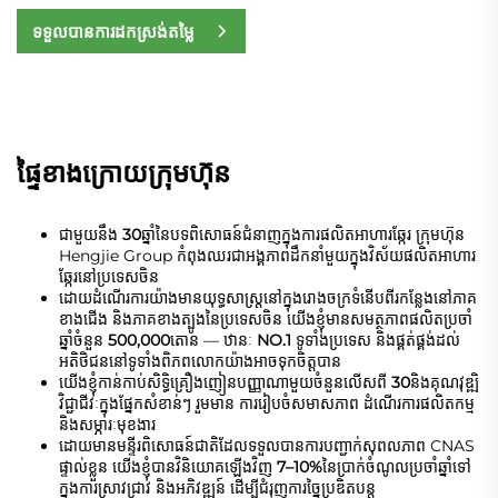
ទទួលបានការដកស្រង់តម្លៃ
ផ្ទៃខាងក្រោយក្រុមហ៊ុន
ជាមួយនឹង
30
ឆ្នាំនៃបទពិសោធន៍ជំនាញក្នុងការផលិតអាហារឆ្កែរ ក្រុមហ៊ុន
Hengjie Group កំពុងឈរជាអង្គភាពដឹកនាំមួយក្នុងវិស័យផលិតអាហារ
ឆ្កែរនៅប្រទេសចិន
ដោយដំណើរការយ៉ាងមានយុទ្ធសាស្ត្រនៅក្នុងរោងចក្រទំនើបពីរកន្លែងនៅភាគ
ខាងជើង និងភាគខាងត្បូងនៃប្រទេសចិន យើងខ្ញុំមានសមត្ថភាពផលិតប្រចាំ
ឆ្នាំចំនួន 
500,000
តោន — ឋានៈ 
NO.1 
ទូទាំងប្រទេស និងផ្គត់ផ្គង់ដល់
អតិថិជននៅទូទាំងពិភពលោកយ៉ាងអាចទុកចិត្តបាន 
យើងខ្ញុំកាន់កាប់សិទ្ធិគ្រឿងញៀនបញ្ញាណាមួយចំនួនលើសពី 
30
និងគុណវុឌ្ឍិ
វិជ្ជាជីវៈក្នុងផ្នែកសំខាន់ៗ រួមមាន ការរៀបចំសមាសភាព ដំណើរការផលិតកម្ម 
និងសម្ភារៈមុខងារ 
ដោយមានមន្ទីរពិសោធន៍ជាតិដែលទទួលបានការបញ្ជាក់សុពលភាព CNAS 
ផ្ទាល់ខ្លួន យើងខ្ញុំបានវិនិយោគឡើងវិញ 
7–10%
នៃប្រាក់ចំណូលប្រចាំឆ្នាំទៅ
ក្នុងការស្រាវជ្រាវ និងអភិវឌ្ឍន៍ ដើម្បីជំរុញការច្នៃប្រឌិតបន្ត 