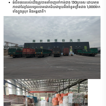
ផលិតផលរបស់យើងត្រូវបាននាំចេញទៅកាន់ជាង 
130
ប្រទេស ដោយមាន
ភាពជាដៃគូដែលទទួលបានជោគជ័យជាមួយនឹងចំនួនច្រើនជាង 
1,000
ម៉ាក 
ទាំងក្នុងស្រុក និងអន្តរជាតិ។ 