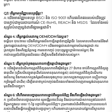
អ្នក។
Q3: តើអ្នកមានវិញ្ញាបនបត្រអ្វីខ្លះ?
យើងមានវិញ្ញាបនបត្រ BSCI និង ISO 9001 ហើយផលិតផលរបស់យើងត្រូវ
A:
បានភ្ជាប់ជាមួយរបាយការណ៍ CE-RoHS, REACH និង MSDS ´ដែលទាំងអស់
សុទ្ធតែបំពេញស្តង់ដារទីផ្សារអន្តរជាតិ។
សំណួរ 4: តើអ្នកផ្តល់សេវាកម្ម OEM/ODM ដែរឬទេ?
ចម្លើយ៖ បាទ/ចាស យើងគឺជាអ្នកផលិតកាឡិតឆ្មាជំនាញវិជ្ជាជីវៈ ដែលមានបទពិសោធន៍រឹងមាំ
ក្នុងការផ្តល់សេវាកម្ម OEM/ODM។ យើងអាចផ្តល់សេវាកម្មតាមបំណងដូចជា ការ
ស្រាវជ្រាវ និងអភិវឌ្ឍន៍រូបមន្ត ការរចនាកញ្ចប់ (បោះពុម្ពឡូហ្គោម៉ាករបស់អ្នក) និង
ការកែតម្រូវប៉ារ៉ាម៉ែត្រផលិតផល ដើម្បីសមនឹងទីតាំងម៉ាករបស់អ្នក។
សំណួរ 5: តើអ្នកគ្រប់គ្រងគុណភាពកាឡិតឆ្មាយ៉ាងដូចម្តេច?
ក: យើងខ្ញុំមានដំណើរការត្រួតពិនិត្យគុណភាពតឹងរ៉ឹងចំនួន 27 ជំហាន ចាប់ពីការត្រួតពិនិត្យវត្ថុ
ធាតុដើម (ជ្រើសរើសវត្ថុធាតុដើមដែលមានគុណភាពខ្ពស់) ដល់ការត្រួតពិនិត្យដំណើរការ
ផលិតកម្ម និងការសាកល្បងគំរូផលិតផលចុងក្រោយ (សាកល្បងការស្រូបយក ល្បឿនការកូរ
កម្រិតធូលី ជាដើម) ដើម្បីធានាថាគ្រប់កញ្ចប់ផលិតផលទាំងអស់បំពេញតាមស្តង់ដារគុណភាព
មុននឹងដឹកជញ្ជូន។
សំណួរ 6: តើកើតមានបញ្ហាគុណភាពបន្ទាប់ពីទទួលទំនិញ នឹងកើតឡើងយ៉ាងដូចម្តេច?
ក: ប្រសិនបើមានបញ្ហាគុណភាព សូមផ្ញើរូបថត/វីដេអូ និងរបាយការណ៍សាកល្បងដែលពាក់
ព័ន្ធមកក្នុងរយៈពេល 15 ថ្ងៃ បន្ទាប់ពីទទួលទំនិញ។ ក្រុមការងារបំរើអតិថិជនក្រោយពេលលក់
របស់យើងនឹងធ្វើការផ្ទៀងផ្ទាត់បញ្ហាភ្លាមៗ ហើយចរចាដោះស្រាយដោយផ្អែកលើស្ថានភាព