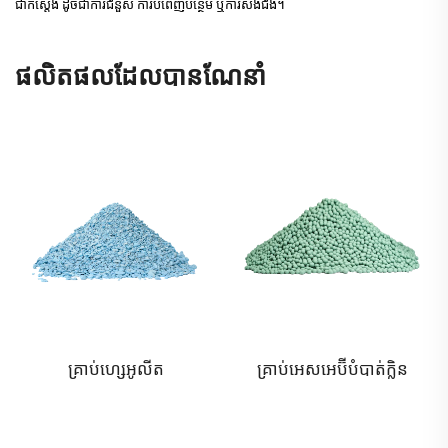
ជាក់ស្តែង ដូចជាការជំនួស ការបំពេញបន្ថែម ឬការសងជំងឺ។
ផលិតផលដែលបានណែនាំ
គ្រាប់ហ្សេអូលីត
គ្រាប់អេសអេប៊ីបំបាត់ក្លិន