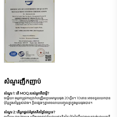
សំណួរញឹកញាប់
សំណួរ 1: តើ MOQ របស់អ្នកគឺជាអ្វី?
ចម្លើយ៖ ធម្មតាត្រូវការប្រាក់បញ្ញើអប្បបរមាមួយធុង 20ហ្វីត។ 10តោន អាចទទួលយកបាន
ប៉ុន្តែក្នុងតម្លៃខ្ពស់ជាង។ ក្លិនផ្សេងៗគ្នាអាចលាយបញ្ចូលគ្នាក្នុងមួយធុងបាន។
សំណួរ 2: តើអ្នកផ្តល់គំរូឥតគិតថ្លៃដែរឬទេ?
ចម្លើយ៖ បាទ/ចាស។ យើងអាចផ្តល់គំរូដោយឥតគិតថ្លៃ ប៉ុន្តែថ្លៃដឹកជញ្ជូនត្រូវបង់ដោយភាគី