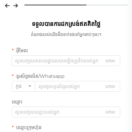
ទទួលបានការដកស្រង់ឥតគិតថ្លៃ
តំណាងរបស់យើងនឹងទាក់ទងទៅអ្នកឆាប់ៗនេះ។
អ៊ីមែល
0/100
ទូរស័ព្ទចល័ត/Whatsapp
កូដ
0/100
ឈ្មោះ
0/100
ឈ្មោះក្រុមហ៊ុន