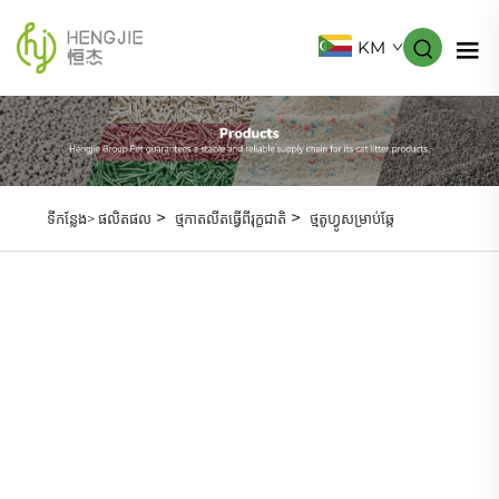
KM
>
>
ទីកន្លែង>
ផលិតផល
ថ្មកាតលីតធ្វើពីរុក្ខជាតិ
ថ្មតូហ្វូសម្រាប់ឆ្កែ