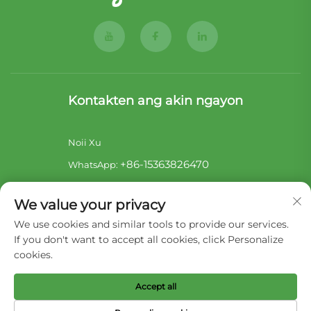
Kontakten ang akin ngayon
Noii Xu
+86-15363826470
WhatsApp:
[email protected]
E-Mail:
We value your privacy
Sara Lai
We use cookies and similar tools to provide our services.
+86-17722857586
WhatsApp:
If you don't want to accept all cookies, click Personalize
[email protected]
E-Mail:
cookies.
Accept all
Copyright © 2026 Liaoning Hengjie Pet Product Co,Ltd.
Nakareserba ang lahat ng karapatan -
Patakaran sa