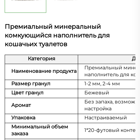
Премиальный минеральный
комкующийся наполнитель для
кошачьих туалетов
Категория
Де
Премиальный мине
Наименование продукта
наполнитель для кош
Размер гранул
1-2 мм, 2-4 мм
Цвет гранул
Бежевый
Без запаха, возможн
Аромат
настройка
Упаковка
Настраиваемый
Минимальный объем
1*20-футовый конте
заказа