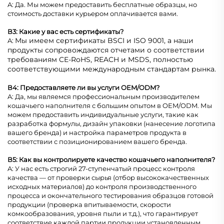
A: Да. Мы можем предоставить бесплатные образцы, но
стоимость доставки курьером оплачивается вами.
В3: Какие у вас есть сертификаты?
Мы имеем сертификаты BSCI и ISO 9001, а наши
A:
продукты сопровождаются отчетами о соответствии
требованиям CE-RoHS, REACH и MSDS, полностью
соответствующими международным стандартам рынка.
В4: Предоставляете ли вы услуги OEM/ODM?
A: Да, мы являемся профессиональным производителем
кошачьего наполнителя с большим опытом в OEM/ODM. Мы
можем предоставить индивидуальные услуги, такие как
разработка формулы, дизайн упаковки (нанесение логотипа
вашего бренда) и настройка параметров продукта в
соответствии с позиционированием вашего бренда.
В5: Как вы контролируете качество кошачьего наполнителя?
A: У нас есть строгий 27-ступенчатый процесс контроля
качества — от проверки сырья (отбор высококачественных
исходных материалов) до контроля производственного
процесса и окончательного тестирования образцов готовой
продукции (проверка впитываемости, скорости
комкообразования, уровня пыли и т.д.), что гарантирует
соответствие каждой партии продукции установленным