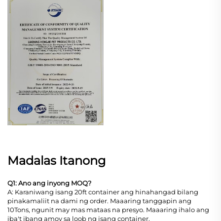
Madalas Itanong
Q1: Ano ang inyong MOQ?
A: Karaniwang isang 20ft container ang hinahangad bilang
pinakamaliit na dami ng order. Maaaring tanggapin ang
10Tons, ngunit may mas mataas na presyo. Maaaring ihalo ang
iba't ibang amoy sa loob ng isang container.