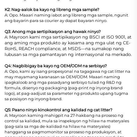
K2: Nag-aalok ba kayo ng libreng mga sample?
A: Opo. Maaari naming iabot ang libreng mga sample, ngunit
ang bayarin para sa courier ay dapat bayaran ninyo.
Q3: Anong mga sertipikasyon ang hawak ninyo?
Mayroon kami mga sertipikasyon ng BSCI at ISO 9001, at
A:
ang aming mga produkto ay kasama ang mga ulat ng CE-
RoHS, REACH compliance, at MSDS—na sumakop nang
lubusan sa mga pamantayan ng internasyonal na merkado.
Q4: Nagbibigay ba kayo ng OEM/ODM na serbisyo?
A: Opo, kami ay isang propesyonal na tagagawa ng cat litter na
may mayamang karanasan sa OEM/ODM. Maaari naming
ipagkaloob ang mga pasadyang serbisyo tulad ng R&D ng
formula, disenyo ng packaging (pag-print ng inyong brand
logo), at pag-aadjust sa parameter ng produkto upang tugma
sa posisyon ng inyong brand.
Q5: Paano ninyo kinokontrol ang kalidad ng cat litter?
A: Mayroon kaming mahigpit na 27-hakbang na proseso ng
control sa kalidad, mula sa inspeksyon ng hilaw na materyales
(pag-sala sa mga de-kalidad na hilaw na materyales)
hanggang sa pagmomonitor sa proseso ng produksyon, at