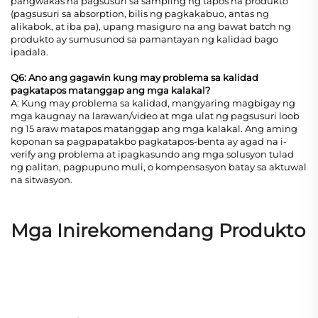
pangwakas na pagsusuri sa sampling ng tapos na produkto
(pagsusuri sa absorption, bilis ng pagkakabuo, antas ng
alikabok, at iba pa), upang masiguro na ang bawat batch ng
produkto ay sumusunod sa pamantayan ng kalidad bago
ipadala.
Q6: Ano ang gagawin kung may problema sa kalidad
pagkatapos matanggap ang mga kalakal?
A: Kung may problema sa kalidad, mangyaring magbigay ng
mga kaugnay na larawan/video at mga ulat ng pagsusuri loob
ng 15 araw matapos matanggap ang mga kalakal. Ang aming
koponan sa pagpapatakbo pagkatapos-benta ay agad na i-
verify ang problema at ipagkasundo ang mga solusyon tulad
ng palitan, pagpupuno muli, o kompensasyon batay sa aktuwal
na sitwasyon.
Mga Inirekomendang Produkto