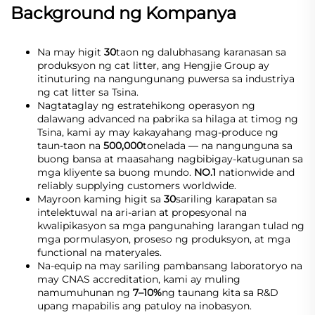
Background ng Kompanya
Na may higit
30
taon ng dalubhasang karanasan sa
produksyon ng cat litter, ang Hengjie Group ay
itinuturing na nangungunang puwersa sa industriya
ng cat litter sa Tsina.
Nagtataglay ng estratehikong operasyon ng 
dalawang advanced na pabrika sa hilaga at timog ng 
Tsina, kami ay may kakayahang mag-produce ng 
taun-taon na 
500,000
tonelada — na nangunguna sa 
buong bansa at maasahang nagbibigay-katugunan sa 
mga kliyente sa buong mundo. 
NO.1 
nationwide and 
reliably supplying customers worldwide. 
Mayroon kaming higit sa 
30
sariling karapatan sa 
intelektuwal na ari-arian at propesyonal na 
kwalipikasyon sa mga pangunahing larangan tulad ng 
mga pormulasyon, proseso ng produksyon, at mga 
functional na materyales. 
Na-equip na may sariling pambansang laboratoryo na 
may CNAS accreditation, kami ay muling 
namumuhunan ng 
7–10%
ng taunang kita sa R&D 
upang mapabilis ang patuloy na inobasyon. 