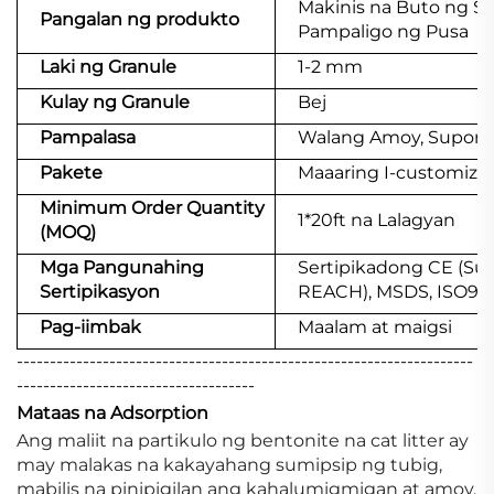
Makinis na Buto ng Sp
Pangalan ng produkto
Pampaligo ng Pusa
Laki ng Granule
1-2 mm
Kulay ng Granule
Bej
Pampalasa
Walang Amoy, Suport
Pakete
Maaaring I-customize
Minimum Order Quantity
1*20ft na Lalagyan
(MOQ)
Mga Pangunahing
Sertipikadong CE (S
Sertipikasyon
REACH), MSDS, ISO900
Pag-iimbak
Maalam at maigsi
---------------------------------------------------------------------
------------------------------------
Mataas na Adsorption
Ang maliit na partikulo ng bentonite na cat litter ay
may malakas na kakayahang sumipsip ng tubig,
mabilis na pinipigilan ang kahalumigmigan at amoy.