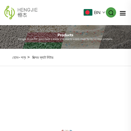
BN
>
হোম>
পণ্য
মিক্সড ক্যাট লিটার