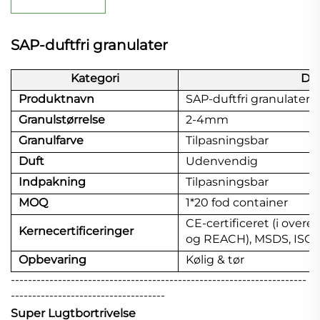
SAP-duftfri granulater
Kategori
Det
Produktnavn
SAP-duftfri granulater
Granulstørrelse
2-4mm
Granulfarve
Tilpasningsbar
Duft
Udenvendig
Indpakning
Tilpasningsbar
MOQ
1*20 fod container
CE-certificeret (i ov
Kernecertificeringer
og REACH), MSDS, ISO9
Opbevaring
Kølig & tør
---------------------------------------------------------------------
------------------------------------
Super Lugtbortrivelse