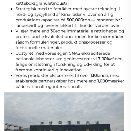
katteboksgranulatindustri.
Strategisk med to fabrikker med nyeste teknologi i 
nord- og sydjylland af Kina råder vi over en årlig 
produktionskapacitet på 
500,000
ton — rangeret 
Nr.1 
landesvidt og leverer sikkert til kunder verden over. 
Vi ejer mere end 
30
egne immaterielle rettigheder og 
professionelle kvalifikationer inden for kerneområder 
såsom formuleringer, produktionsprocesser og 
funktionelle materialer. 
Udstyret med vores egen CNAS-akkrediterede 
nationale laboratorium geninvesterer vi 
7–10%
af den 
årlige omsætning i forskning og udvikling for at 
fremme kontinuerlig innovation. 
Vores produkter eksporteres til over 
130
lande, med 
etablerede partnerskaber hos mere end 
1,000
mærker 
både nationalt og internationalt. 