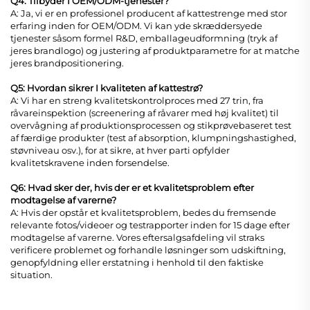
Q4: Tilbyder I OEM/ODM-tjenester?
A: Ja, vi er en professionel producent af kattestrenge med stor
erfaring inden for OEM/ODM. Vi kan yde skræddersyede
tjenester såsom formel R&D, emballageudformning (tryk af
jeres brandlogo) og justering af produktparametre for at matche
jeres brandpositionering.
Q5: Hvordan sikrer I kvaliteten af kattestrø?
A: Vi har en streng kvalitetskontrolproces med 27 trin, fra
råvareinspektion (screenering af råvarer med høj kvalitet) til
overvågning af produktionsprocessen og stikprøvebaseret test
af færdige produkter (test af absorption, klumpningshastighed,
støvniveau osv.), for at sikre, at hver parti opfylder
kvalitetskravene inden forsendelse.
Q6: Hvad sker der, hvis der er et kvalitetsproblem efter
modtagelse af varerne?
A: Hvis der opstår et kvalitetsproblem, bedes du fremsende
relevante fotos/videoer og testrapporter inden for 15 dage efter
modtagelse af varerne. Vores eftersalgsafdeling vil straks
verificere problemet og forhandle løsninger som udskiftning,
genopfyldning eller erstatning i henhold til den faktiske
situation.