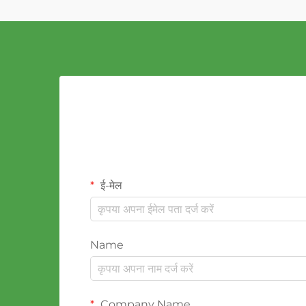
ई-मेल
Name
Company Name