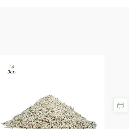
13
2
Jan
Ja