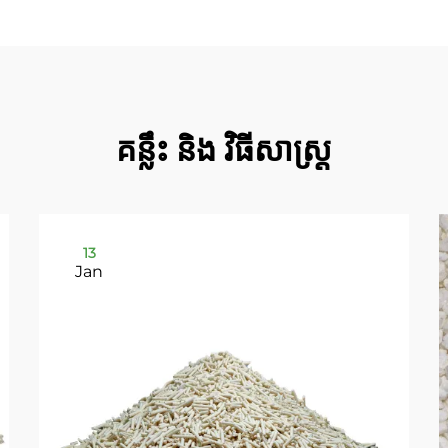
គន្លឹះ និង វិធីសាស្ត្រ
13
Jan