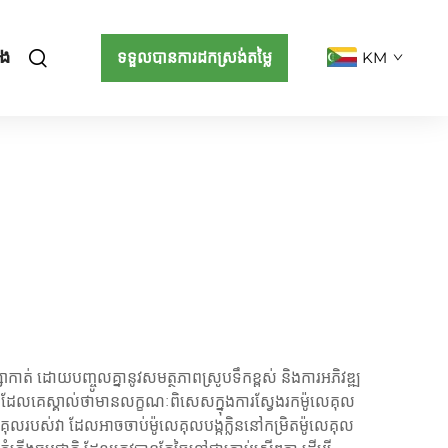
ើង
ទទួលបានការដកស្រង់តម្លៃ
KM
ាកាត់ ដោយបញ្ចូលគ្នានូវសមត្ថភាព​ស្រូបទឹកខ្ពស់ និង​ការ​អភិវឌ្ឍ​
ែល​គេ​ស្គាល់​ថា​មាន​លក្ខណៈ​ពិសេស​ក្នុង​ការ​ស្វែងរក​ម៉ូលេគុល
ម៉ូលេគុល​របស់​វា ដែល​អាច​ចាប់​ម៉ូលេគុល​បង្ក​ក្លិន​នៅ​កម្រិត​ម៉ូលេគុល