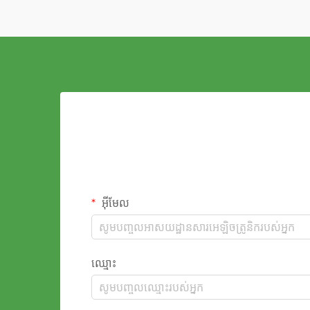
អ៊ីមែល
ឈ្មោះ