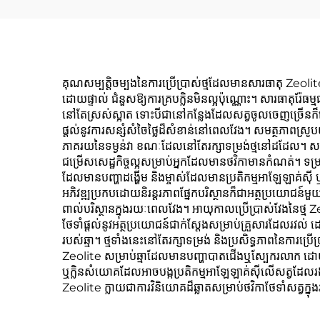
គុណសម្បត្តិចម្បងនៃការប្រើប្រាស់ថ្មដែលមានសារធាតុ Zeolite ជា​អ
ដោយ​ផ្ទាល់ ជំនួស​ឱ្យ​ការគ្រប​ក្លិន​មិន​ល្អ​ប៉ុណ្ណោះ។ សារធាតុរ៉ែធ
នៅ​តែ​ស្រស់​ស្អាត ទោះ​បី​ជា​នៅ​កន្លែង​ដែល​សត្វ​ចូល​ចេញ​ច្រើន​ក៏​
ផ្តល់​នូវ​ការ​សន្សំ​សំចៃ​ថ្លៃ​ដ៏​សំខាន់​នៅ​ពេល​វែង។ សមត្ថភាព​
ភាគរយ​នៃ​ទម្ងន់​វា ខណៈ​ដែល​នៅ​តែ​រក្សាទម្រង់​ថ្ម​នៅ​ដដែល។ សមត្ថ
ជម្រើស​សេដ្ឋកិច្ច​ល្អ​សម្រាប់​អ្នក​ដែល​មាន​ថវិកា​មានកំណត់។ ទម្រង់​ថ្
ដែល​មាន​បញ្ហា​ដង្ហើម និង​ម្ចាស់​ដែល​មាន​ប្រតិកម្ម​អាឡែឡាគ់ស៊
អភិវឌ្ឍ​ប្រកប​ដោយ​និរន្តរភាព​ផ្នែក​បរិស្ថាន​ក៏​ជា​អត្ថប្រយោជន៍
ពាល់​បរិស្ថាន​ក្នុង​រយៈ​ពេល​វែង។ អាយុ​កាល​ប្រើ​ប្រាស់​វែង​នៃ​ថ្ម 
ថែទាំ​ផ្តល់​នូវ​អត្ថប្រយោជន៍​ជាក់ស្តែង​សម្រាប់​គ្រួសារ​ដែល​រវល់ ដ
របស់​ឆ្មា។ ថ្ម​ទាំង​នេះ​នៅ​តែ​រក្សា​ទម្រង់ និង​ប្រសិទ្ធភាព​នៃ​ការ​ប្រើ
Zeolite សម្រាប់​ឆ្មា​ដែល​មាន​បញ្ហា​បាត​ជើង​ឬ​ស្បែក​រលាក ដោយ​សារ​ផ
ឬ​ក្លិន​សំយោគ​ដែល​អាច​បង្ក​ប្រតិកម្ម​អាឡែឡាគ់ស៊ី​លើ​សត្វ​ដែល​រង​គ្
Zeolite ក្លាយ​ជា​ការវិនិយោគ​ដ៏​ឆ្លាត​សម្រាប់​ថវិកា​ថែទាំ​សត្វ​ក្ន