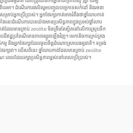
្លើង​ធម្មជាតិ ដែល​ត្រូវ​បាន​កែច្នៃ​ទៅជា​គ្រាប់​ស្មើៗ​គ្នា ដើម្បី​
ល់​អតិបរមា។ ដំណើរ​ការ​ផលិត​រួម​បញ្ចូល​បច្ចេកទេស​កំដៅ និង​រចនា
ប់​អ្នក​ប្រើប្រាស់។ អ្នក​ថែរក្សាកាត់​អាច​រំពឹង​ថា​ថ្នាំ​លាប​កាត់​
ទាំង​នេះ​ដំណើរការ​បាន​យ៉ាង​មាន​ប្រសិទ្ធភាព​ក្នុង​ប្រអប់​ថ្នាំលាប​
ត់​ដែល​មាន​គ្រាប់ zeolite មិន​ត្រឹម​តែ​ស្ថិត​នៅ​លើ​ការ​ស្រូប​ទឹក​
ប​ដីឥដ្ឋ​ប្រពៃណី​មាន​ភាព​អព្ភូត​ឡើង​វិញ។ មេកានិច​ការ​គ្រប់គ្រង​
្រតិកម្ម និង​អ្នក​ថែរក្សា​ដែល​ចូលចិត្ត​ដំណោះស្រាយ​ធម្មជាតិ។ ទម្រង់​
ល​ថែរក្សា​វា។ លើស​ពី​នេះ ថ្នាំលាប​កាត់​ដែល​មាន​គ្រាប់ zeolite
ណៈ​ពេល​ដែល​រក្សា​ប្រសិទ្ធភាព​ខ្ពស់​នៅ​ពេល​ប្រើប្រាស់។