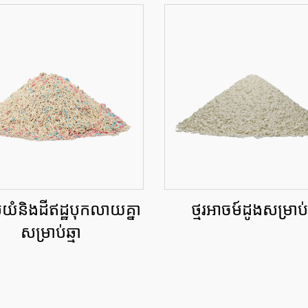
ូយំនិងដីឥដ្ឋបុកលាយគ្នា
ថ្មរអាចម៍ដូងសម្រាប់ឆ
សម្រាប់ឆ្មា