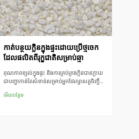
កាត់បន្ថយក្លិនក្នុងផ្ទះដោយប្រើថ្មចេក
អត្
ដែលផលិតពីរុក្ខជាតិសម្រាប់ឆ្មា
សម្
ក្លិន
គុណភាពខ្យល់ក្នុងផ្ទះ និងការគ្រប់គ្រងក្លិនបានក្លាយ
ជាបញ្ហាកាន់តែសំខាន់សម្រាប់អ្នកថែរក្សាសត្វចិញ្ចឹម
ឧស្ស
ដែលកំពុងស្វែងរកបរិស្ថានរស់នៅប្រកបដោយសុខ
ខ្ពស់
មើលបន្ថែម
ភាព។ ស្ពាន់ឆ្កែឆ្មាដែលធ្វើពីដីឥដ្ឋប្រពៃណី ជាញឹក
ក្នុ
មើលបន
ញាប់មិនអាចគ្រប់គ្រងក្លិនបានល្អ ហើយវាក៏នាំមកនូវ
ប្រសិ
ធូលីដែលអាចបង្កគ្រោះថ្នាក់...
បរិស
ដ៏វេទ