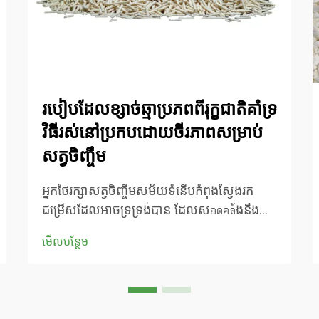
របៀបដែលខ្សាច់ឆ្មាប្រភពពីរុក្ខជាតិគាំទ្រ
វិធីរស់នៅប្រកបដោយចីរភាពសម្រាប់
សត្វចិញ្ចឹម
អ្នកថែរក្សាសត្វចិញ្ចឹមសម័យទំនើបកំពុងស្វែងរក
ជម្រើសដែលអាចទ្រទ្រង់បាន ដែលសอดคล້ងនឹង
តម្លៃបរិស្ថានរបស់ពួកគេ ខណៈពេលដែលនៅតែរក្សា
មើលបន្ថែម
សុខភាព និងភាពស្រួលដល់ឆ្មារបស់ពួកគេ។ ស្ពាន់
ឆ្កែឆ្មាដែលធ្វើពីរុក្ខជាតិតំណាងឱ្យការផ្លាស់ប្តូរដ៏វេទ
មន្តពីស្ពាន់ដីឥដ្ឋប្រពៃណី...