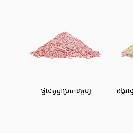
ថ្មសត្វឆ្មាប្រភេទធូហ្វូ
អង្ករស