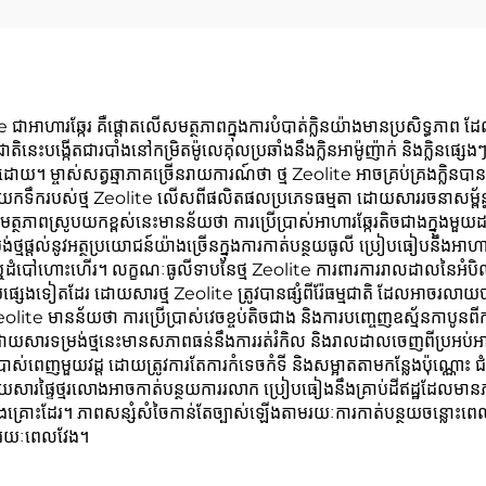
ាហារឆ្កែរ គឺផ្តោតលើសមត្ថភាពក្នុង​ការ​បំបាត់​ក្លិន​យ៉ាង​​មានប្រសិទ្ធភាព ដែលល
ម្មជាតិនេះ​បង្កើត​ជា​របាំង​នៅ​កម្រិត​ម៉ូលេគុល​ប្រឆាំង​នឹង​ក្លិនអាម៉ូញ៉ាក់ និង​ក្ល
ដោយ។ ម្ចាស់​សត្វ​ឆ្មា​ភាគច្រើន​រាយការណ៍​ថា ថ្ម Zeolite អាច​គ្រប់គ្រង​ក្លិន​បាន​យូ
ស្រូប​យក​ទឹក​របស់​ថ្ម Zeolite លើស​ពី​ផលិតផល​ប្រភេទ​ធម្មតា ដោយសារ​រចនាសម្ព័ន្ធ
ភាព​ស្រូប​យក​ខ្ពស់​នេះ​មានន័យ​ថា ការ​ប្រើ​ប្រាស់​អាហារ​ឆ្កែរ​តិច​ជាង​ក្នុង​មួយ​
ម​ផ្តល់​នូវ​អត្ថប្រយោជន៍​យ៉ាង​ច្រើន​ក្នុង​ការ​កាត់​បន្ថយ​ធូលី ប្រៀប​ធៀប​នឹង​អាហារ​ឆ្
ី ឬ​ដំបៅ​ហោះហើរ។ លក្ខណៈ​ធូលី​ទាប​នៃ​ថ្ម Zeolite ការពារ​ការ​រាលដាល​នៃ​អំបិល​អ
​មួយ​ផ្សេង​ទៀត​ដែរ ដោយ​សារ​ថ្ម Zeolite ត្រូវ​បាន​ផ្សំ​ពី​រ៉ែ​ធម្មជាតិ ដែល​អាច​រ
Zeolite មាន​ន័យ​ថា ការ​ប្រើ​ប្រាស់​វេច​ខ្ចប់​តិច​ជាង និង​ការ​បញ្ចេញ​ឧស្ម័នកាបូន​ពី
ោយ​សារ​ទម្រង់​ថ្ម​នេះ​មាន​សភាព​ធន់​នឹង​ការ​រត់​រំកិល និង​រាលដាល​ចេញ​ពី​ប្រអប់​អាហា
​ប្រាស់​ពេញ​មួយ​វដ្ត ដោយ​ត្រូវ​ការ​តែ​ការ​កំទេច​កំទី និង​សម្អាត​តាម​កន្លែង​ប៉ុណ្ណោះ ជំនួ
្ទៃ​ថ្ម​រលោង​អាច​កាត់​បន្ថយ​ការ​រលាក ប្រៀប​ធៀង​នឹង​គ្រាប់​ដីឥដ្ឋ​ដែល​មាន​ភាព​ដុំ
រោះ​ដែរ។ ភាព​សន្សំ​សំចៃ​កាន់​តែ​ច្បាស់​ឡើង​តាម​រយៈ​ការ​កាត់​បន្ថយ​ចន្លោះ​ពេល​ផ្លាស់
ុង​រយៈ​ពេល​វែង។