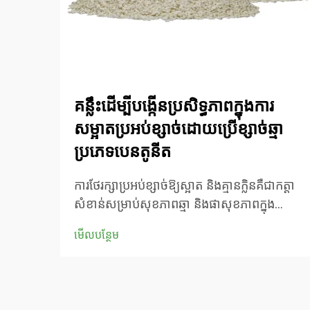
គន្លឹះដើម្បីបង្កើនប្រសិទ្ធភាពក្នុងការ
សម្អាតប្រអប់ខ្សាច់ដោយប្រើខ្សាច់ឆ្មា
ប្រភេទបេនតូនីត
ការថែរក្សាប្រអប់ខ្សាច់ឱ្យស្អាត និងគ្មានក្លិនគឺជាកត្តា
សំខាន់សម្រាប់សុខភាពឆ្មា និងផាសុខភាពក្នុង
គ្រួសារ។ ម្ចាស់ឆ្មាថ្មីៗកំពុងប្រើប្រាស់ខ្សាច់ឆ្មាប៉ុនបុនធី
មើលបន្ថែម
នាយត៍កាន់តែច្រើនឡើងដោយសារតែលក្ខណៈរបស់
វាក្នុងការកកជាដុំបានល្អ និងងាយស្រួលថែទាំ។ វា
គឺជាផលិតផលធម្មជាតិដែលកើតឡើងដោយ...