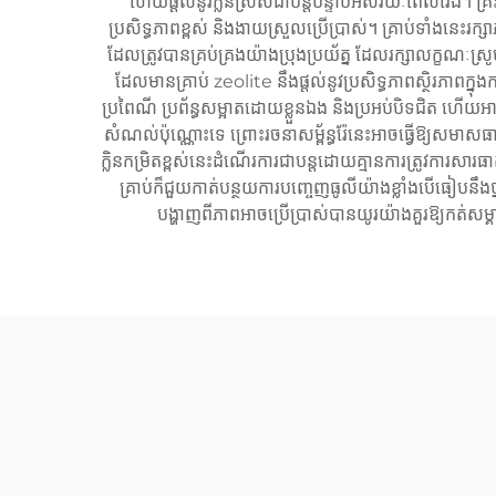
ហើយ​ផ្តល់​នូវ​ក្លិន​ស្រស់​ជាបន្ត​បន្ទាប់​អស់​រយៈ​ពេល​វែង។ គ្រឹះ​
ប្រសិទ្ធភាព​ខ្ពស់ និង​ងាយស្រួល​ប្រើប្រាស់។ គ្រាប់​ទាំង​នេះ​រ
ដែល​ត្រូវ​បាន​គ្រប់គ្រង​យ៉ាង​ប្រុងប្រយ័ត្ន ដែល​រក្សា​លក្ខណៈ​ស្រូ
ដែល​មាន​គ្រាប់ zeolite នឹង​ផ្តល់​នូវ​ប្រសិទ្ធភាព​ស្ថិរភាព​ក្នុង​
ប្រពៃណី ប្រព័ន្ធ​សម្អាត​ដោយ​ខ្លួន​ឯង និង​ប្រអប់​បិទ​ជិត ហើយ​អាច​
សំណល់​ប៉ុណ្ណោះ​ទេ ព្រោះ​រចនាសម្ព័ន្ធ​រ៉ែ​នេះ​អាច​ធ្វើ​ឱ្យ​សមាស
ក្លិន​កម្រិត​ខ្ពស់​នេះ​ដំណើរការ​ជាបន្ត​ដោយ​គ្មាន​ការ​ត្រូវការ​សារធ
គ្រាប់​ក៏​ជួយ​កាត់​បន្ថយ​ការ​បញ្ចេញ​ធូលី​យ៉ាង​ខ្លាំង​បើធៀប​ន
បង្ហាញ​ពី​ភាព​អាច​ប្រើប្រាស់​បាន​យូរ​យ៉ាង​គួរ​ឱ្យ​កត