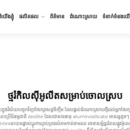
ីយើងខ្ញុំ
ផលិតផល
ព័ត៌មាន
ដំណោះស្រាយ
ទំនាក់ទំនងយ
ថ្មរំកិលស៊ីអូលីតសម្រាប់ចោលស្រប
នុងវិស័យបច្ចេកវិទ្យាថែរក្សាសត្វចិញ្ចឹម ដែលផ្តល់ដំណោះស្រាយថ្មីដល់អ្នកថែរក្ស
េះ​ប្រើ​រ៉ែ​ធម្មជាតិ zeolite ដែល​ជា​សារធាតុ aluminosilicate មានរន្ធតូចៗ ដ
tròn​នេះ​បាន​ផ្លាស់​ប្តូរ​ការ​គ្រប់គ្រង​សំរាម​កាត់​តាម​រយៈ​រចនាសម្ព័ន្ធ​ជំរាល​ផ្លូវ​