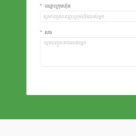
ឈ្មោះក្រុមហ៊ុន
សារ