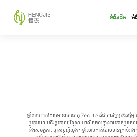
ទំព័រដើម
អំព
ថ្នាំលាបកាត់ដែលមានសារធាតុ Zeolite គឺជាការច្នៃប្រឌិតថ្មីមួយក្
ប្រកប​ដោយ​និរន្តរភាព​បរិស្ថាន។ ផលិតផលថ្នាំលាបកាត់​ប្រភេទ​ន
និង​សមត្ថភាព​ផ្លាស់ប្តូរ​អ៊ីយ៉ុង។ ថ្នាំលាបកាត់​ដែល​មាន​គ្រាប់​រាង​ 