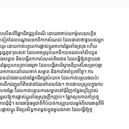
ើស​ពី​ផ្នែក​ដីឥដ្ឋ​ប្រពៃណី ដោយ​វាចាប់​យក​ម៉ូលេគុល​ក្លិន​
ិន​ផ្សេងៗ​ទៀត​ដែល​បណ្តាល​មក​ពី​កាកសំណល់ ដែលធានាថា​ផ្ទះ​របស់​អ្នក​
រ ដោយ​កាត់​បន្ថយ​ការ​ផ្លាស់​ប្ដូរ​អាហារ​ឆ្កែរ​ទាំង​ស្រុង ហើយ​
​រន្ធតូចៗ​របស់​វា ដែល​អាច​ស្រូប​យក​ទឹក​បាន​ដល់​ទៅ​សិប​បួន​
ដង​សម្អាត និង​បង្កើត​កាកសំណល់​តិច​ជាង ដែលធ្វើ​ឱ្យ​វា​ក្លាយ​ជា​
កែរ​ប្រភេទ​គ្រាប់​ធម្មតា ដែល​បង្កើត​បរិស្ថាន​ដ៏​ប្រសើរ​សម្រាប់​ឆ្មា​
ាកាស​នៅ​ពេល​ចាក់ សម្អាត និង​ការ​ថែទាំ​ប្រចាំ​ថ្ងៃ។ ការ​
លាយ​បាន​យ៉ាង​ងាយ​ជាង​ផ្នែក​ដីឥដ្ឋ​សំយោគ ដែល​កាត់​បន្ថយ​ផលប៉ះ
​ការ​ដឹកជញ្ជូន​ក៏​តិច​ជាង​ដែរ​នៅ​ពេល​វែង។ ភាព​ងាយស្រួល​ក្នុង​ការ​
រ​ឆ្កែរ ដែល​កាត់​បន្ថយ​ការ​សម្អាត​នៅ​ជុំវិញ​កន្លែង​ប្រើ​ប្រាស់​
ស​ឱ្យ​ការ​ផ្លាស់​ប្ដូរ​ទាំង​ស្រុង​ញឹក​ញាប់។ ផ្នែក​សុខភាព​គាំទ្រ​ថ្ម
​ដុំ។ សារធាតុ​ធម្មជាតិ​ក៏​បំបាត់​ការ​ព្រួយបារម្ភ​អំពី​សារធាតុ​គីមី
​ប្ដូរ និង​ប្រសិទ្ធភាព​ខ្ពស់​ក្នុង​មួយ​ឯកតា ដែលធ្វើ​ឱ្យ​ថ្ម