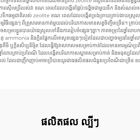
បច្ចេកទេស​នៃ​ថ្នាំលាប​កាត់​ដែល​មាន​គ្រាប់ zeolite គឺ​ស្ថិត​នៅ​លើ​រចនាសម្ព័ន្ធ​រ៉ែ​ភ្នំភ
ក្សា​ភាព​ស៊ីមេទ្រី​របស់​វា ខណៈ​ពេល​ដែល​បង្កើន​ផ្ទៃ​ប៉ះ​ទង្គិច​ជាមួយ​ទឹក និង​សំណ
ប​ទឹក​ធម្មជាតិ​របស់ zeolite ខណៈ​ពេល​ដែល​បង្កើត​ទ្រង់​ទ្រាយ​គ្រាប់​ងាយ​ស្រួល​សម្រា
កម្មវិធី​ផ្សេងៗ ពី​គ្រួសារ​មាន​កាត់​មួយ​ដល់​បរិយាកាស​មាន​សត្វចិញ្ចឹម​ច្រើន។ គ្រាប់​
សម្រប​ខ្លួន​បាន​យ៉ាង​ស្រួល​ទៅ​នឹង​ការ​រៀបចំ​ផ្សេងៗ​គ្នា។ ភាព​ចម្រុះ​នៃ​ថ្នាំលាប​កា
ធាតុ ammonia និង​ក្លិន​ផ្អែក​លើ​អាសូត​ផ្សេងៗ​ទៀត​ដែល​ជា​បញ្ហា​ចម្បង​នៃ​ថ្នាំលា
ាតុ​គីមី ឬ​ក្លិន​សិប្បនិម្មិត ដែល​ធ្វើ​ឱ្យ​វា​សាកសម​សម្រាប់​កាត់​ដែល​មាន​អារម្មណ៍​ប
ឹង​ថ្នាំលាប​គ្រាប់​ប្រពៃណី ដែល​បង្កើត​បរិយាកាស​ស្អាត​សម្រាប់​កាត់ និង​មនុស្ស​ដែ
់សម្គាល់ ដែល​ជាញឹក​ញាប់​អាច​ប្រើ​បាន​យូរ​ជាង​ផលិតផល​ជំនួស​ប្រពៃណី​ជា​ច្រើន ខ
ផលិតផល ល្បីៗ