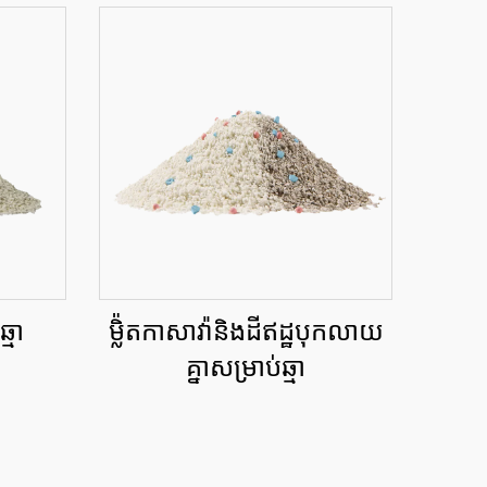
្មា
ម្លិ៉តកាសាវ៉ានិងដីឥដ្ឋបុកលាយ
គ្នាសម្រាប់ឆ្មា