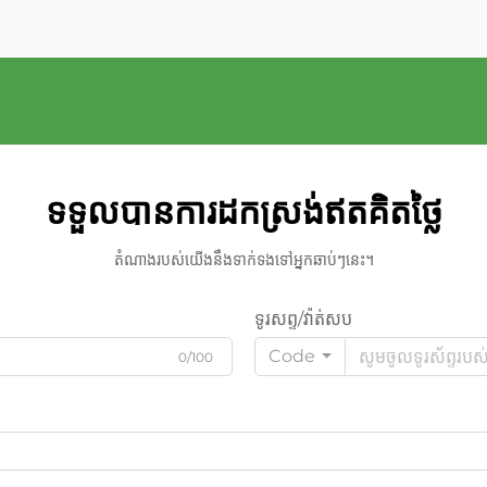
ទទួលបានការដកស្រង់ឥតគិតថ្លៃ
តំណាងរបស់យើងនឹងទាក់ទងទៅអ្នកឆាប់ៗនេះ។
ទូរសព្ទ/វ៉ាត់សប
Code
0/100