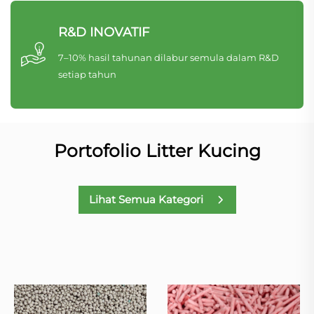
R&D INOVATIF
7–10% hasil tahunan dilabur semula dalam R&D
setiap tahun
Portofolio Litter Kucing
Lihat Semua Kategori