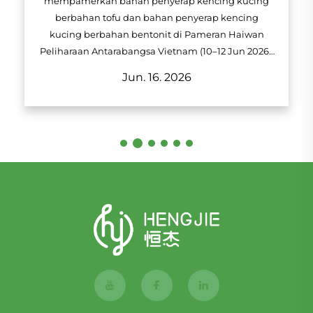
mempamerkan bahan penyerap kencing kucing
berbahan tofu dan bahan penyerap kencing
kucing berbahan bentonit di Pameran Haiwan
Peliharaan Antarabangsa Vietnam (10–12 Jun 2026),
Gerai P14. Ketahui tentang penyelesaian OEM/ODM
Jun. 16. 2026
HENGJIE, pelbagai gred produk, serta sebab
mengapa lebih daripada 1,000 jenama
antarabangsa mempercayai pengilang bahan
penyerap kucing dari China ini.