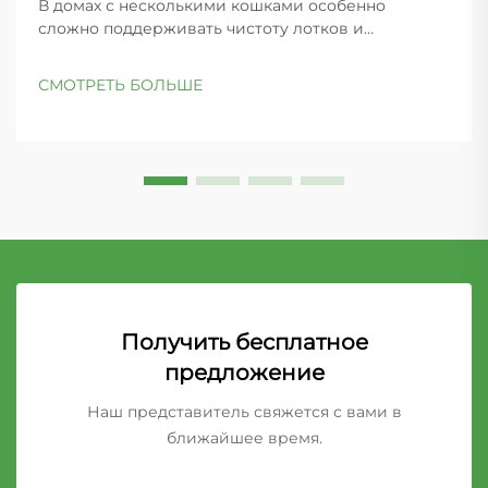
В домах с несколькими кошками особенно
сложно поддерживать чистоту лотков и
контролировать запахи по всему дому. Ключ к
успеху — правильный выбор наполнителя,
СМОТРЕТЬ БОЛЬШЕ
способного выдерживать интенсивное
использование и обеспечивающего
превосходное...
Получить бесплатное
предложение
Наш представитель свяжется с вами в
ближайшее время.