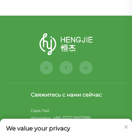
Свяжитесь с нами сейчас
Сара Лай
+86-17722857586
WhatsApp:
[email protected]
Эл. почта:
We value your privacy