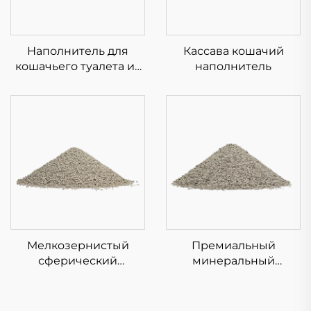
Наполнитель для
Кассава кошачий
кошачьего туалета из
наполнитель
тофу
Мелкозернистый
Премиальный
сферический
минеральный
бентонитовый
комкующийся
наполнитель для
наполнитель для
кошачьих туалетов
кошачьих туалетов