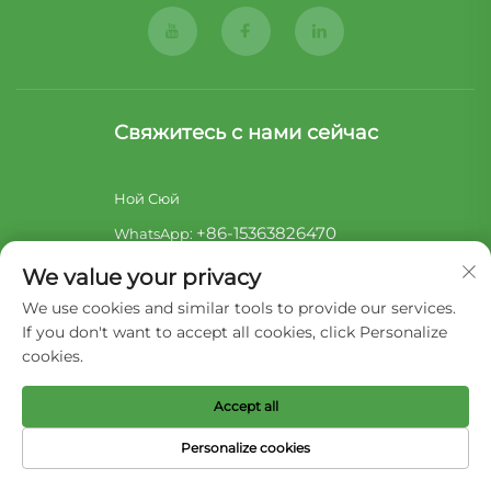
Свяжитесь с нами сейчас
Ной Сюй
+86-15363826470
WhatsApp:
[email protected]
Эл. почта:
We value your privacy
Сара Лай
We use cookies and similar tools to provide our services.
If you don't want to accept all cookies, click Personalize
+86-17722857586
WhatsApp:
cookies.
[email protected]
Эл. почта:
Accept all
Авторские права © 2026 Liaoning Hengjie Pet Product Co,Ltd.
Personalize cookies
Все права защищены -
Политика конфиденциальности