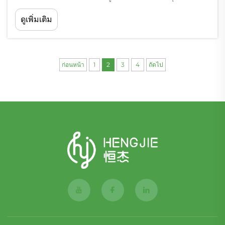
เดียวกันก็ต้องมั่นใจว่าแมวเลี้ยงของพวกเขาจะรู้สึกสบายและมีสุขภาพดี
ดูเพิ่มเติม
วิวัฒนาการของเทคโนโลยีทรายแมวได้นำไปสู่แนวทางนวัตกรรม
ใหม่ๆ ที่ผสานวัสดุชนิดต่างๆ เข้าด้วยกันเพื่อให้ได้ผลลัพธ์ที่ดีกว่า...
ก่อนหน้า
1
2
3
4
ถัดไป