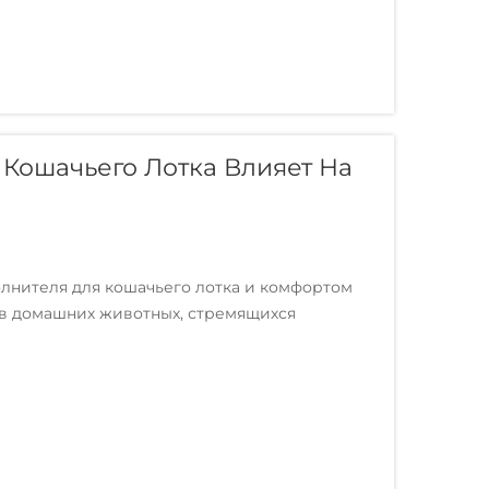
 Кошачьего Лотка Влияет На
нителя для кошачьего лотка и комфортом
в домашних животных, стремящихся
проживания. Тип наполнителя, который вы
 питомца пользоваться л...