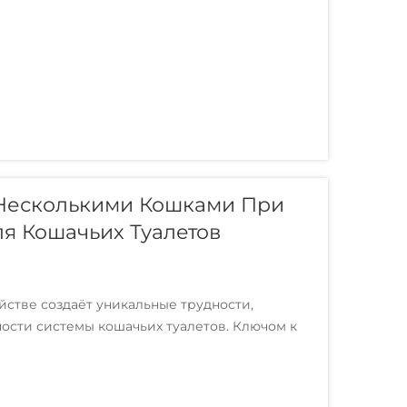
 Несколькими Кошками При
я Кошачьих Туалетов
стве создаёт уникальные трудности,
ости системы кошачьих туалетов. Ключом к
и взаимодействуют со своей средой и...