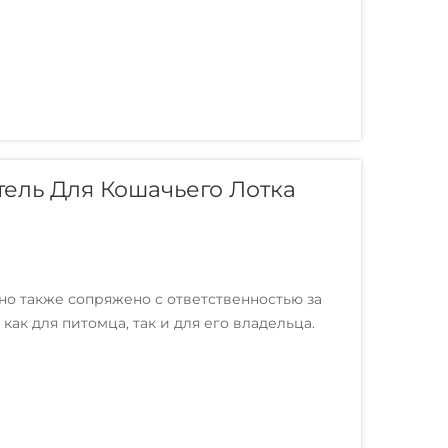
ель Для Кошачьего Лотка
о также сопряжено с ответственностью за
ак для питомца, так и для его владельца.
сталкиваются владельцы кошек, является
тка...