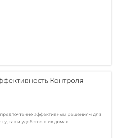
домашних животных...
ффективность Контроля
 предпочтение эффективным решениям для
у, так и удобство в их домах.
полнителя значительно улучшились: сегодня