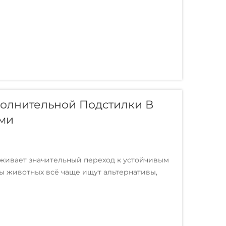
олнительной Подстилки В
ами
живает значительный переход к устойчивым
ы животных всё чаще ищут альтернативы,
щую среду, не жертвуя при этом высокими
более значимых...