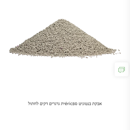
אבקת בנטוניט ספéricית גרגרים דקים לחתול