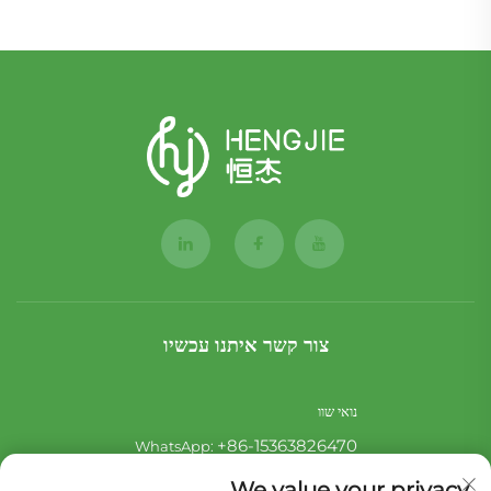
צור קשר איתנו עכשיו
נואי שוו
+86-15363826470
WhatsApp:
[email protected]
אֶלֶקטרוֹנִי:
We value your privacy