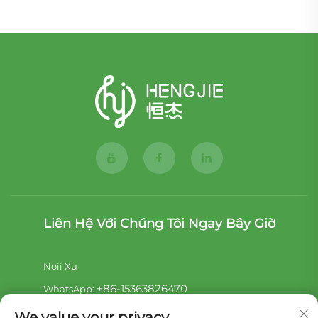
Liên Hệ Với Chúng Tôi Ngay Bây Giờ
Noii Xu
+86-15363826470
WhatsApp:
[email protected]
Email:
We value your privacy