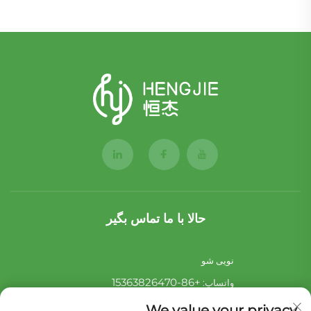
حالا با ما تماس بگير
نویی شو
+86-15363826470
واتساپ:
[email protected]
پست الکترونیکی:
We value your privacy