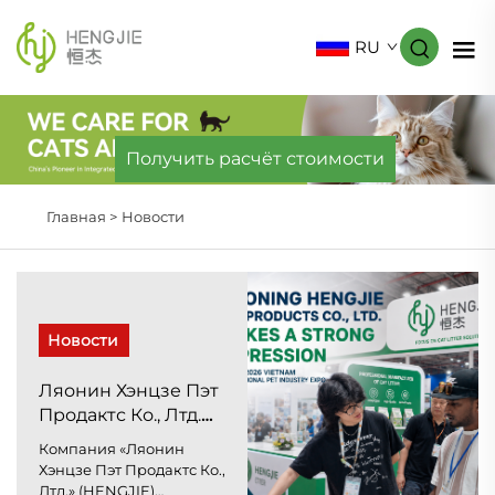
RU
Получить расчёт стоимости
Главная >
Новости
Новости
Ляонин Хэнцзе Пэт
Продактс Ко., Лтд.
произвела сильное
Компания «Ляонин
впечатление на
Хэнцзе Пэт Продактс Ко.,
Международной
Лтд.» (HENGJIE)